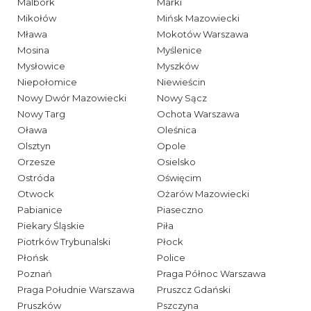
Malbork
Marki
Mikołów
Mińsk Mazowiecki
Mława
Mokotów Warszawa
Mosina
Myślenice
Mysłowice
Myszków
Niepołomice
Niewieścin
Nowy Dwór Mazowiecki
Nowy Sącz
Nowy Targ
Ochota Warszawa
Oława
Oleśnica
Olsztyn
Opole
Orzesze
Osielsko
Ostróda
Oświęcim
Otwock
Ożarów Mazowiecki
Pabianice
Piaseczno
Piekary Śląskie
Piła
Piotrków Trybunalski
Płock
Płońsk
Police
Poznań
Praga Północ Warszawa
Praga Południe Warszawa
Pruszcz Gdański
Pruszków
Pszczyna