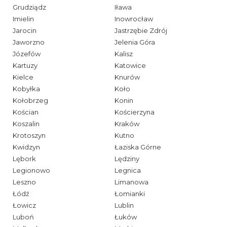
Grudziądz
Iława
Imielin
Inowrocław
Jarocin
Jastrzębie Zdrój
Jaworzno
Jelenia Góra
Józefów
Kalisz
Kartuzy
Katowice
Kielce
Knurów
Kobyłka
Koło
Kołobrzeg
Konin
Kościan
Kościerzyna
Koszalin
Kraków
Krotoszyn
Kutno
Kwidzyn
Łaziska Górne
Lębork
Lędziny
Legionowo
Legnica
Leszno
Limanowa
Łódź
Łomianki
Łowicz
Lublin
Luboń
Łuków