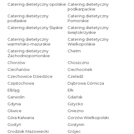
Catering dietetyczny opolskie
Catering dietetyczny
podkarpackie
Catering dietetyczny
Catering dietetyczny
podlaskie
Pomorskie
Catering dietetyczny Śląskie
Catering dietetyczny
świętokrzyskie
Catering dietetyczny
Catering dietetyczny
warmińsko-mazurskie
Wielkopolskie
Catering dietetyczny
Chełm
Zachodniopomorskie
Chorzów
Choszczno
Ciechanów
Ciechocinek
Czechowice Dziedzice
Czeladź
Częstochowa
Dąbrowa Górnicza
Elbląg
Ełk
Garwolin
Gdańsk
Gdynia
Giżycko
Gliwice
Gniezno
Góra Kalwaria
Gorzów Wielkopolski
Gostyń
Gostynin
Grodzisk Mazowiecki
Grójec