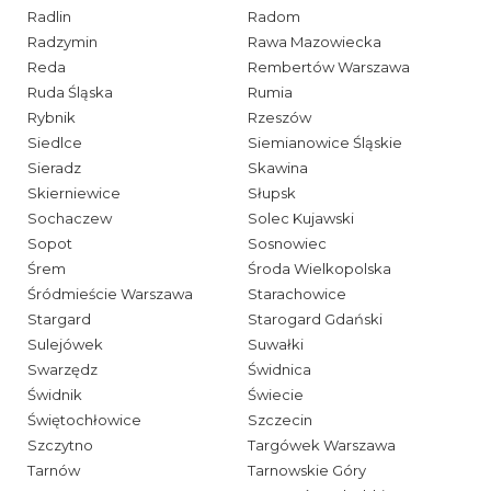
Radlin
Radom
Radzymin
Rawa Mazowiecka
Reda
Rembertów Warszawa
Ruda Śląska
Rumia
Rybnik
Rzeszów
Siedlce
Siemianowice Śląskie
Sieradz
Skawina
Skierniewice
Słupsk
Sochaczew
Solec Kujawski
Sopot
Sosnowiec
Śrem
Środa Wielkopolska
Śródmieście Warszawa
Starachowice
Stargard
Starogard Gdański
Sulejówek
Suwałki
Swarzędz
Świdnica
Świdnik
Świecie
Świętochłowice
Szczecin
Szczytno
Targówek Warszawa
Tarnów
Tarnowskie Góry