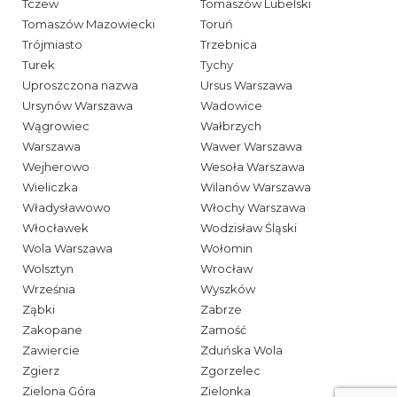
Tczew
Tomaszów Lubelski
Tomaszów Mazowiecki
Toruń
Trójmiasto
Trzebnica
Turek
Tychy
Uproszczona nazwa
Ursus Warszawa
Ursynów Warszawa
Wadowice
Wągrowiec
Wałbrzych
Warszawa
Wawer Warszawa
Wejherowo
Wesoła Warszawa
Wieliczka
Wilanów Warszawa
Władysławowo
Włochy Warszawa
Włocławek
Wodzisław Śląski
Wola Warszawa
Wołomin
Wolsztyn
Wrocław
Września
Wyszków
Ząbki
Zabrze
Zakopane
Zamość
Zawiercie
Zduńska Wola
Zgierz
Zgorzelec
Zielona Góra
Zielonka