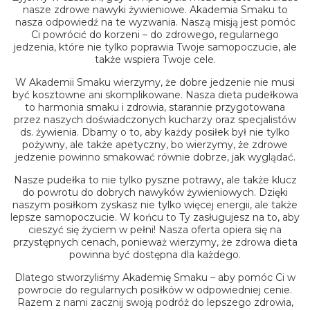
nasze zdrowe nawyki żywieniowe. Akademia Smaku to
nasza odpowiedź na te wyzwania. Naszą misją jest pomóc
Ci powrócić do korzeni – do zdrowego, regularnego
jedzenia, które nie tylko poprawia Twoje samopoczucie, ale
także wspiera Twoje cele.
W Akademii Smaku wierzymy, że dobre jedzenie nie musi
być kosztowne ani skomplikowane. Nasza
dieta pudełkowa
to harmonia smaku i zdrowia, starannie przygotowana
przez naszych doświadczonych kucharzy oraz specjalistów
ds. żywienia. Dbamy o to, aby każdy posiłek był nie tylko
pożywny, ale także apetyczny, bo wierzymy, że zdrowe
jedzenie powinno smakować równie dobrze, jak wyglądać.
Nasze pudełka to nie tylko pyszne potrawy, ale także klucz
do powrotu do dobrych nawyków żywieniowych. Dzięki
naszym posiłkom zyskasz nie tylko więcej energii, ale także
lepsze samopoczucie. W końcu to Ty zasługujesz na to, aby
cieszyć się życiem w pełni! Nasza oferta opiera się na
przystępnych cenach, ponieważ wierzymy, że
zdrowa dieta
powinna być dostępna dla każdego.
Dlatego stworzyliśmy Akademię Smaku – aby pomóc Ci w
powrocie do regularnych posiłków w odpowiedniej cenie.
Razem z nami zacznij swoją podróż do lepszego zdrowia,