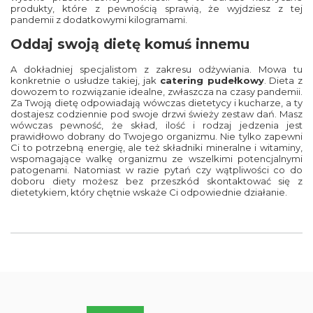
produkty, które z pewnością sprawią, że wyjdziesz z tej
pandemii z dodatkowymi kilogramami.
Oddaj swoją dietę komuś innemu
A dokładniej specjalistom z zakresu odżywiania. Mowa tu
konkretnie o usłudze takiej, jak
catering pudełkowy
. Dieta z
dowozem to rozwiązanie idealne, zwłaszcza na czasy pandemii.
Za Twoją dietę odpowiadają wówczas dietetycy i kucharze, a ty
dostajesz codziennie pod swoje drzwi świeży zestaw dań. Masz
wówczas pewność, że skład, ilość i rodzaj jedzenia jest
prawidłowo dobrany do Twojego organizmu. Nie tylko zapewni
Ci to potrzebną energię, ale też składniki mineralne i witaminy,
wspomagające walkę organizmu ze wszelkimi potencjalnymi
patogenami. Natomiast w razie pytań czy wątpliwości co do
doboru diety możesz bez przeszkód skontaktować się z
dietetykiem, który chętnie wskaże Ci odpowiednie działanie.