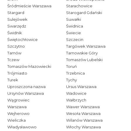
Śródmieście Warszawa
Starachowice
Stargard
Starogard Gdański
Sulejówek
Suwałki
Swarzędz
Świdnica
Świdnik
Świecie
Świętochłowice
Szczecin
Szczytno
Targówek Warszawa
Tarnów
Tarnowskie Góry
Tczew
Tomaszów Lubelski
Tomaszów Mazowiecki
Toruń
Trójmiasto
Trzebnica
Turek
Tychy
Uproszczona nazwa
Ursus Warszawa
Ursynów Warszawa
Wadowice
Wągrowiec
Wałbrzych
Warszawa
Wawer Warszawa
Wejherowo
Wesoła Warszawa
Wieliczka
Wilanów Warszawa
Władysławowo
Włochy Warszawa