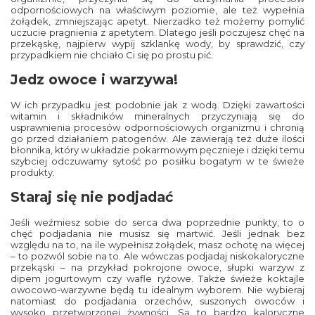
odpornościowych na właściwym poziomie, ale też wypełnia
żołądek, zmniejszając apetyt. Nierzadko też możemy pomylić
uczucie pragnienia z apetytem. Dlatego jeśli poczujesz chęć na
przekąskę, najpierw wypij szklankę wody, by sprawdzić, czy
przypadkiem nie chciało Ci się po prostu pić.
Jedz owoce i warzywa!
W ich przypadku jest podobnie jak z wodą. Dzięki zawartości
witamin i składników mineralnych przyczyniają się do
usprawnienia procesów odpornościowych organizmu i chronią
go przed działaniem patogenów. Ale zawierają też duże ilości
błonnika, który w układzie pokarmowym pęcznieje i dzięki temu
szybciej odczuwamy sytość po posiłku bogatym w te świeże
produkty.
Staraj się nie podjadać
Jeśli weźmiesz sobie do serca dwa poprzednie punkty, to o
chęć podjadania nie musisz się martwić. Jeśli jednak bez
względu na to, na ile wypełnisz żołądek, masz ochotę na więcej
– to pozwól sobie na to. Ale wówczas podjadaj niskokaloryczne
przekąski – na przykład pokrojone owoce, słupki warzyw z
dipem jogurtowym czy wafle ryżowe. Także świeże koktajle
owocowo-warzywne będą tu idealnym wyborem. Nie wybieraj
natomiast do podjadania orzechów, suszonych owoców i
wysoko przetworzonej żywności. Są to bardzo kaloryczne