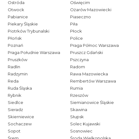
Ostróda
Oświęcim
Otwock
Ożarów Mazowiecki
Pabianice
Piaseczno
Piekary Śląskie
Piła
Piotrków Trybunalski
Płock
Płońsk
Police
Poznań
Praga Północ Warszawa
Praga Południe Warszawa
Pruszcz Gdański
Pruszków
Pszczyna
Radlin
Radom
Radzymin
Rawa Mazowiecka
Reda
Rembertów Warszawa
Ruda Śląska
Rumia
Rybnik
Rzeszów
Siedlce
Siemianowice Śląskie
Sieradz
Skawina
Skierniewice
Słupsk
Sochaczew
Solec Kujawski
Sopot
Sosnowiec
Śrem
Środa Wielkopolska