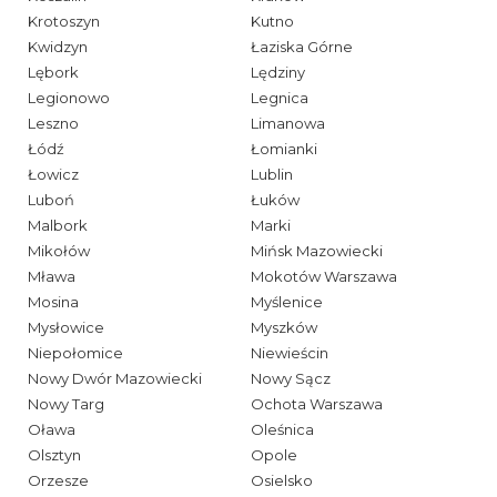
Krotoszyn
Kutno
Kwidzyn
Łaziska Górne
Lębork
Lędziny
Legionowo
Legnica
Leszno
Limanowa
Łódź
Łomianki
Łowicz
Lublin
Luboń
Łuków
Malbork
Marki
Mikołów
Mińsk Mazowiecki
Mława
Mokotów Warszawa
Mosina
Myślenice
Mysłowice
Myszków
Niepołomice
Niewieścin
Nowy Dwór Mazowiecki
Nowy Sącz
Nowy Targ
Ochota Warszawa
Oława
Oleśnica
Olsztyn
Opole
Orzesze
Osielsko