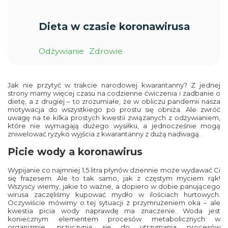
Dieta w czasie koronawirusa
Odżywianie
Zdrowie
Jak nie przytyć w trakcie narodowej kwarantanny? Z jednej
strony mamy więcej czasu na codzienne ćwiczenia i zadbanie o
dietę, a z drugiej – to zrozumiałe, że w obliczu pandemii nasza
motywacja do wszystkiego po prostu się obniża. Ale zwróć
uwagę na te kilka prostych kwestii związanych z odżywianiem,
które nie wymagają dużego wysiłku, a jednocześnie mogą
zniwelować ryzyko wyjścia z kwarantanny z dużą nadwagą.
Picie wody a koronawirus
Wypijanie co najmniej 1,5 litra płynów dziennie może wydawać Ci
się frazesem. Ale to tak samo, jak z częstym myciem rąk!
Wszyscy wiemy, jakie to ważne, a dopiero w dobie panującego
wirusa zaczęliśmy kupować mydło w ilościach hurtowych.
Oczywiście mówimy o tej sytuacji z przymrużeniem oka – ale
kwestia picia wody naprawdę ma znaczenie. Woda jest
koniecznym elementem procesów metabolicznych w
organizmie, przyczynia się do utrzymania procesów