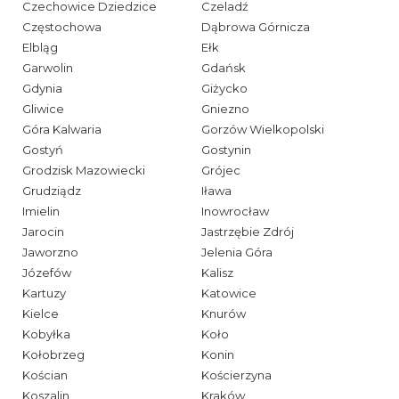
Czechowice Dziedzice
Czeladź
Częstochowa
Dąbrowa Górnicza
Elbląg
Ełk
Garwolin
Gdańsk
Gdynia
Giżycko
Gliwice
Gniezno
Góra Kalwaria
Gorzów Wielkopolski
Gostyń
Gostynin
Grodzisk Mazowiecki
Grójec
Grudziądz
Iława
Imielin
Inowrocław
Jarocin
Jastrzębie Zdrój
Jaworzno
Jelenia Góra
Józefów
Kalisz
Kartuzy
Katowice
Kielce
Knurów
Kobyłka
Koło
Kołobrzeg
Konin
Kościan
Kościerzyna
Koszalin
Kraków