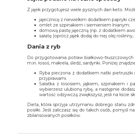
Z jajek przygotujesz wiele pysznych dań keto. Możliw
jajecznicę z niewielkim dodatkiem papryki cz
omlet ze szpinakiem i siemieniem lnianym;
domową pastę jajeczną (np. z dodatkiem awok
sałatę (oprócz jajek dodaj do niej olej roślinn
Dania z ryb
Do przygotowania potraw białkowo-tłuszczowych o 
m.in. łosoś, makrela, śledź, sardynki. Poniżej znajdz
Ryba pieczona z dodatkiem natki pietruszki 
przyprawami.
Sałatka z łososiem, jajkiem, szpinakiem i 
wybierzesz ulubioną rybę, a następnie dodasz d
wartość odżywczą zwiększysz, jeśli na liście sk
Dieta, która sprzyja utrzymaniu dobrego stanu z
posiłki. Jeśli zaliczasz się do takich osób, pomyś
zbilansowanych posiłków.