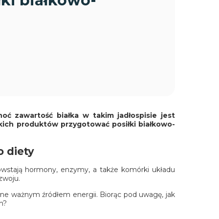
ki białkowo-
oć zawartość białka w takim jadłospisie jest
akich produktów przygotować posiłki białkowo-
o diety
powstają hormony, enzymy, a także komórki układu
zwoju.
 one ważnym źródłem energii. Biorąc pod uwagę, jak
m?