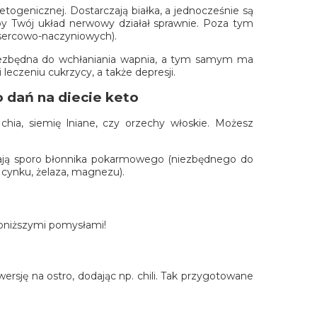
ketogenicznej. Dostarczają białka, a jednocześnie są
y Twój układ nerwowy działał sprawnie. Poza tym
 sercowo-naczyniowych).
niezbędna do wchłaniania wapnia, a tym samym ma
 leczeniu cukrzycy, a także depresji.
o dań na diecie keto
chia, siemię lniane, czy orzechy włoskie. Możesz
ają sporo błonnika pokarmowego (niezbędnego do
. cynku, żelaza, magnezu).
 poniższymi pomysłami!
ersję na ostro, dodając np. chili. Tak przygotowane