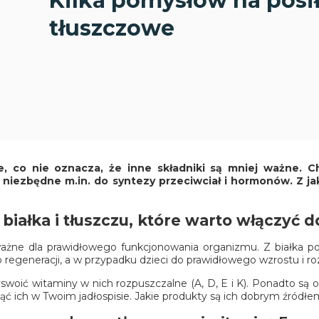
Kilka pomysłów na posił
tłuszczowe
, co nie oznacza, że inne składniki są mniej ważne. Ch
 niezbędne m.in. do syntezy przeciwciał i hormonów. Z j
białka i tłuszczu, które warto włączyć d
zo ważne dla prawidłowego funkcjonowania organizmu. Z białka 
egeneracji, a w przypadku dzieci do prawidłowego wzrostu i ro
swoić witaminy w nich rozpuszczalne (A, D, E i K). Ponadto są
nąć ich w Twoim jadłospisie. Jakie produkty są ich dobrym źródłe