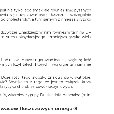
jest nie tylko jego smak, ale również ilość pysznych
nia się dużą zawartością tłuszczu – szczególnie
go cholesterolu”, a tym samym zmniejszają ryzyko
odżywczej. Znajdziesz w nim również witaminę E –
jem stresu oksydacyjnego i zmniejsza ryzyko wielu
, choć nazwa może sugerować inaczej, większą ilość
nych (czyli takich, których Twój organizm sam nie
uże ilości tego związku znajdują się w wątrobie,
e? Wynika to z tego, że jest to związek, który
niża ryzyko chorób sercowo-naczyniowych.
 (A, witaminy z grupy B) i składniki mineralne (m.in.
ch kwasów tłuszczowych omega-3