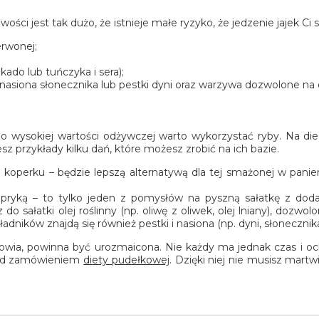
ości jest tak dużo, że istnieje małe ryzyko, że jedzenie jajek Ci s
erwonej;
ado lub tuńczyka i sera);
y, nasiona słonecznika lub pestki dyni oraz warzywa dozwolone na d
wysokiej wartości odżywczej warto wykorzystać ryby. Na dieci
iesz przykłady kilku dań, które możesz zrobić na ich bazie.
i koperku – będzie lepszą alternatywą dla tej smażonej w panie
papryką – to tylko jeden z pomysłów na pyszną sałatkę z doda
o sałatki olej roślinny (np. oliwę z oliwek, olej lniany), dozwol
ładników znajdą się również pestki i nasiona (np. dyni, słonecznika,
drowia, powinna być urozmaicona. Nie każdy ma jednak czas i o
l nad zamówieniem
diety pudełkowej
. Dzięki niej nie musisz mar