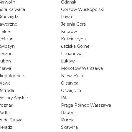
arwolin
Gdańsk
óra Kalwaria
Gorzów Wielkopolski
rudziądz
Iława
Jaworzno
Jelenia Góra
ielce
Knurów
ościan
Kościerzyna
Kwidzyn
Łaziska Górne
Leszno
Limanowa
Luboń
Łuków
Mława
Mokotów Warszawa
Niepołomice
Niewieścin
Oława
Oleśnica
stróda
Oświęcim
iekary Śląskie
Piła
Poznań
Praga Północ Warszawa
adlin
Radom
uda Śląska
Rumia
ieradz
Skawina