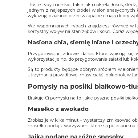
Tłuste ryby morskie, takie jak makrela, łosoś, śled
jednym z najlepszych źródeł wielonienasyconych
wykazują działanie przeciwzapalne i mają dobry wp
We wspomnianych rybach znajdziesz również wita
korzystny wpływ na stan zębów i kości. Coraz więcej
Nasiona chia, siemię lniane i orzec
Przygotowując zdrowe dania, które wpisują się w
wykorzystać je np. do przygotowania sałatki lub kokt
Są to produkty będące dobrym źródłem wielonie
utrzymania prawidłowej masy ciała), polifenoli, wit
Pomysły na posiłki białkowo-tł
Brakuje Ci pomysłu na to, jakie pyszne posiłki bia
Masełko z awokado
Zrobisz je w kilka minut – wystarczy zmiksować obr
masełko podaj z warzywami, które są polecane na d
Jajka podane na różne sposoby