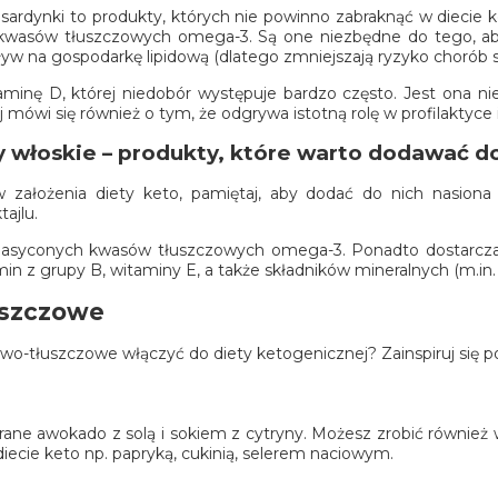
ź, sardynki to produkty, których nie powinno zabraknąć w diecie 
 kwasów tłuszczowych omega-3. Są one niezbędne do tego, ab
ływ na gospodarkę lipidową (dlatego zmniejszają ryzyko chorób
minę D, której niedobór występuje bardzo często. Jest ona 
 mówi się również o tym, że odgrywa istotną rolę w profilaktyce i
hy włoskie – produkty, które warto dodawać d
 założenia diety keto, pamiętaj, aby dodać do nich nasiona 
ajlu.
nasyconych kwasów tłuszczowych omega-3. Ponadto dostarcz
amin z grupy B, witaminy E, a także składników mineralnych (m.in
uszczowe
łkowo-tłuszczowe włączyć do diety ketogenicznej? Zainspiruj się
ane awokado z solą i sokiem z cytryny. Możesz zrobić również w
iecie keto np. papryką, cukinią, selerem naciowym.