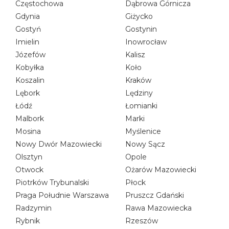
Częstochowa
Dąbrowa Górnicza
Gdynia
Giżycko
Gostyń
Gostynin
Imielin
Inowrocław
Józefów
Kalisz
Kobyłka
Koło
Koszalin
Kraków
Lębork
Lędziny
Łódź
Łomianki
Malbork
Marki
Mosina
Myślenice
Nowy Dwór Mazowiecki
Nowy Sącz
Olsztyn
Opole
Otwock
Ożarów Mazowiecki
Piotrków Trybunalski
Płock
Praga Południe Warszawa
Pruszcz Gdański
Radzymin
Rawa Mazowiecka
Rybnik
Rzeszów