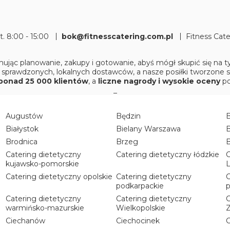
pt. 8:00 - 15:00
bok@fitnesscatering.com.pl
Fitness Cat
ując planowanie, zakupy i gotowanie, abyś mógł skupić się na
 sprawdzonych, lokalnych dostawców, a nasze posiłki tworzone 
ponad 25 000 klientów
, a
liczne nagrody i wysokie oceny
po
_
Augustów
Będzin
Białystok
Bielany Warszawa
B
Brodnica
Brzeg
Catering dietetyczny
Catering dietetyczny łódzkie
C
kujawsko-pomorskie
L
Catering dietetyczny opolskie
Catering dietetyczny
C
podkarpackie
p
Catering dietetyczny
Catering dietetyczny
C
warmińsko-mazurskie
Wielkopolskie
Ciechanów
Ciechocinek
C