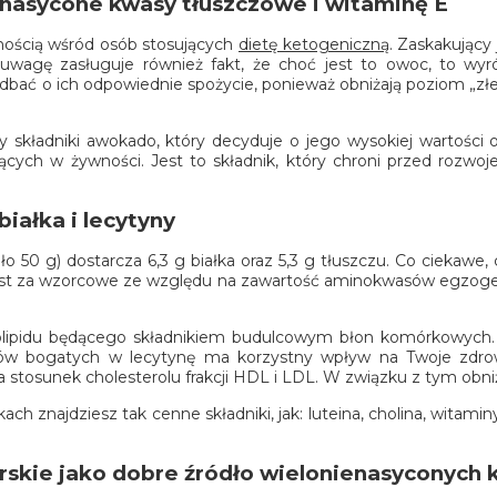
nasycone kwasy tłuszczowe i witaminę E
rnością wśród osób stosujących
dietę ketogeniczną
. Zaskakujący 
wagę zasługuje również fakt, że choć jest to owoc, to wyróż
bać o ich odpowiednie spożycie, ponieważ obniżają poziom „złe
 składniki awokado, który decyduje o jego wysokiej wartości 
ujących w żywności. Jest to składnik, który chroni przed rozwo
iałka i lecytyny
 50 g) dostarcza 6,3 g białka oraz 5,3 g tłuszczu. Co ciekawe
e jest za wzorcowe ze względu na zawartość aminokwasów egzogen
olipidu będącego składnikiem budulcowym błon komórkowych. D
w bogatych w lecytynę ma korzystny wpływ na Twoje zdrowi
a stosunek cholesterolu frakcji HDL i LDL. W związku z tym ob
ch znajdziesz tak cenne składniki, jak: luteina, cholina, witaminy
morskie jako dobre źródło wielonienasycony