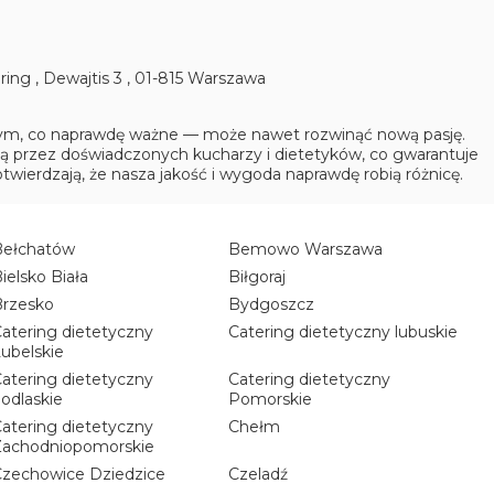
ering
,
Dewajtis 3
,
01-815
Warszaw
a
 tym, co naprawdę ważne — może nawet rozwinąć nową pasję.
są przez doświadczonych kucharzy i dietetyków, co gwarantuje
twierdzają, że nasza jakość i wygoda naprawdę robią różnicę.
Bełchatów
Bemowo Warszawa
ielsko Biała
Biłgoraj
Brzesko
Bydgoszcz
atering dietetyczny
Catering dietetyczny lubuskie
ubelskie
atering dietetyczny
Catering dietetyczny
odlaskie
Pomorskie
atering dietetyczny
Chełm
Zachodniopomorskie
zechowice Dziedzice
Czeladź