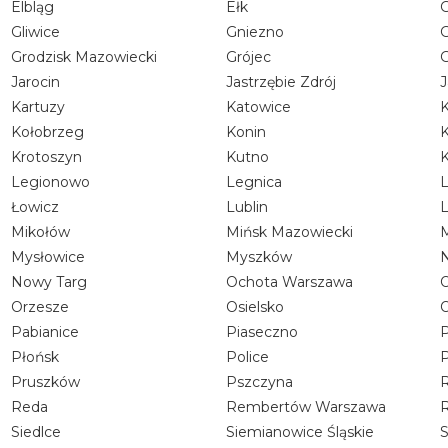
Elbląg
Ełk
G
Gliwice
Gniezno
G
Grodzisk Mazowiecki
Grójec
G
Jarocin
Jastrzębie Zdrój
Kartuzy
Katowice
K
Kołobrzeg
Konin
K
Krotoszyn
Kutno
Legionowo
Legnica
Łowicz
Lublin
Mikołów
Mińsk Mazowiecki
Mysłowice
Myszków
Nowy Targ
Ochota Warszawa
Orzesze
Osielsko
O
Pabianice
Piaseczno
P
Płońsk
Police
Pruszków
Pszczyna
R
Reda
Rembertów Warszawa
R
Siedlce
Siemianowice Śląskie
S