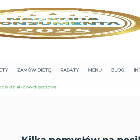
ETY
ZAMÓW DIETĘ
RABATY
MENU
BLOG
IN
posiłki białkowo-tłuszczowe