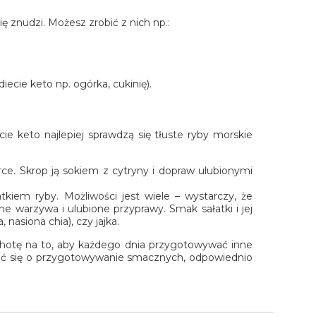
ię znudzi. Możesz zrobić z nich np.:
iecie keto np. ogórka, cukinię).
e keto najlepiej sprawdzą się tłuste ryby morskie
rce. Skrop ją sokiem z cytryny i dopraw ulubionymi
tkiem ryby. Możliwości jest wiele – wystarczy, że
one warzywa i ulubione przyprawy. Smak sałatki i jej
 nasiona chia), czy jajka.
chotę na to, aby każdego dnia przygotowywać inne
twić się o przygotowywanie smacznych, odpowiednio