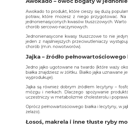
Awokado – owoc bogaty w jednonie
Awokado to produkt, które cieszy się dużą popula
potraw, które możesz z niego przygotować. Na u
jednonienasyconych kwasów tłuszczowych. Warto d
chorób sercowo-naczyniowych.
Jednonienasycone kwasy tłuszczowe to nie jedyny
jeden z najsilniejszych przeciwutleniaczy występ
chorób (m.in. nowotworów).
Jajka – źródło pełnowartościowego b
Jedno jajko ugotowane na twardo (które waży około
białka znajdziesz w żółtku. Białko jajka uznawan
wyprodukuje).
Jajka są również dobrym źródłem lecytyny – fosf
mózgu i nerkach. Dlaczego spożywanie produktó
uczestniczy w metabolizmie cholesterolu i poprawi
Oprócz pełnowartościowego białka i lecytyny, w jajka
żelazo).
Łosoś, makrela i inne tłuste ryby 