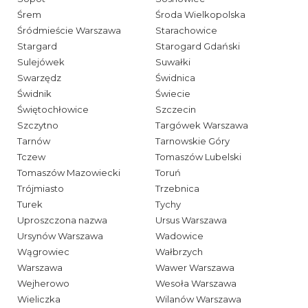
Śrem
Środa Wielkopolska
Śródmieście Warszawa
Starachowice
Stargard
Starogard Gdański
Sulejówek
Suwałki
Swarzędz
Świdnica
Świdnik
Świecie
Świętochłowice
Szczecin
Szczytno
Targówek Warszawa
Tarnów
Tarnowskie Góry
Tczew
Tomaszów Lubelski
Tomaszów Mazowiecki
Toruń
Trójmiasto
Trzebnica
Turek
Tychy
Uproszczona nazwa
Ursus Warszawa
Ursynów Warszawa
Wadowice
Wągrowiec
Wałbrzych
Warszawa
Wawer Warszawa
Wejherowo
Wesoła Warszawa
Wieliczka
Wilanów Warszawa