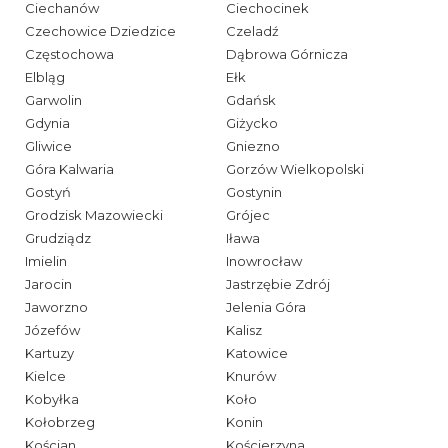
Ciechanów
Ciechocinek
Czechowice Dziedzice
Czeladź
Częstochowa
Dąbrowa Górnicza
Elbląg
Ełk
Garwolin
Gdańsk
Gdynia
Giżycko
Gliwice
Gniezno
Góra Kalwaria
Gorzów Wielkopolski
Gostyń
Gostynin
Grodzisk Mazowiecki
Grójec
Grudziądz
Iława
Imielin
Inowrocław
Jarocin
Jastrzębie Zdrój
Jaworzno
Jelenia Góra
Józefów
Kalisz
Kartuzy
Katowice
Kielce
Knurów
Kobyłka
Koło
Kołobrzeg
Konin
Kościan
Kościerzyna