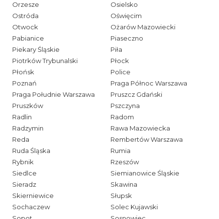
Orzesze
Osielsko
Ostróda
Oświęcim
Otwock
Ożarów Mazowiecki
Pabianice
Piaseczno
Piekary Śląskie
Piła
Piotrków Trybunalski
Płock
Płońsk
Police
Poznań
Praga Północ Warszawa
Praga Południe Warszawa
Pruszcz Gdański
Pruszków
Pszczyna
Radlin
Radom
Radzymin
Rawa Mazowiecka
Reda
Rembertów Warszawa
Ruda Śląska
Rumia
Rybnik
Rzeszów
Siedlce
Siemianowice Śląskie
Sieradz
Skawina
Skierniewice
Słupsk
Sochaczew
Solec Kujawski
Sopot
Sosnowiec