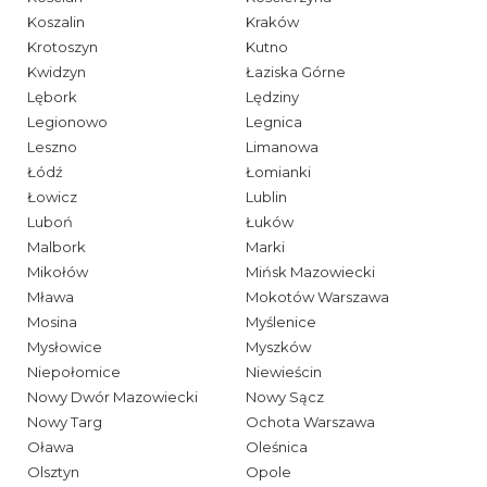
Koszalin
Kraków
Krotoszyn
Kutno
Kwidzyn
Łaziska Górne
Lębork
Lędziny
Legionowo
Legnica
Leszno
Limanowa
Łódź
Łomianki
Łowicz
Lublin
Luboń
Łuków
Malbork
Marki
Mikołów
Mińsk Mazowiecki
Mława
Mokotów Warszawa
Mosina
Myślenice
Mysłowice
Myszków
Niepołomice
Niewieścin
Nowy Dwór Mazowiecki
Nowy Sącz
Nowy Targ
Ochota Warszawa
Oława
Oleśnica
Olsztyn
Opole