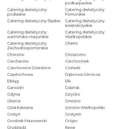
podkarpackie
Catering dietetyczny
Catering dietetyczny
podlaskie
Pomorskie
Catering dietetyczny Śląskie
Catering dietetyczny
świętokrzyskie
Catering dietetyczny
Catering dietetyczny
warmińsko-mazurskie
Wielkopolskie
Catering dietetyczny
Chełm
Zachodniopomorskie
Chorzów
Choszczno
Ciechanów
Ciechocinek
Czechowice Dziedzice
Czeladź
Częstochowa
Dąbrowa Górnicza
Elbląg
Ełk
Garwolin
Gdańsk
Gdynia
Giżycko
Gliwice
Gniezno
Góra Kalwaria
Gorzów Wielkopolski
Gostyń
Gostynin
Grodzisk Mazowiecki
Grójec
Grudziądz
Iława