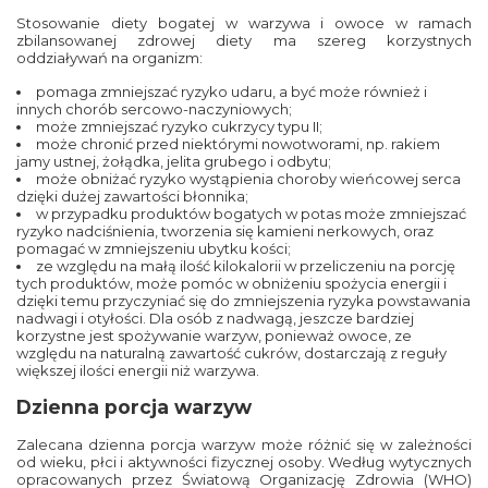
Stosowanie diety bogatej w warzywa i owoce w ramach
zbilansowanej zdrowej diety ma szereg korzystnych
oddziaływań na organizm:
pomaga zmniejszać ryzyko udaru, a być może również i
innych chorób sercowo-naczyniowych;
może zmniejszać ryzyko cukrzycy typu II;
może chronić przed niektórymi nowotworami, np. rakiem
jamy ustnej, żołądka, jelita grubego i odbytu;
może obniżać ryzyko wystąpienia choroby wieńcowej serca
dzięki dużej zawartości błonnika;
w przypadku produktów bogatych w potas może zmniejszać
ryzyko nadciśnienia, tworzenia się kamieni nerkowych, oraz
pomagać w zmniejszeniu ubytku kości;
ze względu na małą ilość kilokalorii w przeliczeniu na porcję
tych produktów, może pomóc w obniżeniu spożycia energii i
dzięki temu przyczyniać się do zmniejszenia ryzyka powstawania
nadwagi i otyłości. Dla osób z nadwagą, jeszcze bardziej
korzystne jest spożywanie warzyw, ponieważ owoce, ze
względu na naturalną zawartość cukrów, dostarczają z reguły
większej ilości energii niż warzywa.
Dzienna porcja warzyw
Zalecana dzienna porcja warzyw może różnić się w zależności
od wieku, płci i aktywności fizycznej osoby. Według wytycznych
opracowanych przez Światową Organizację Zdrowia (WHO)