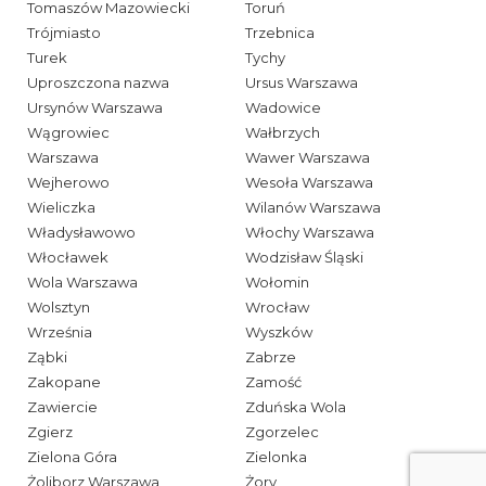
Tomaszów Mazowiecki
Toruń
Trójmiasto
Trzebnica
Turek
Tychy
Uproszczona nazwa
Ursus Warszawa
Ursynów Warszawa
Wadowice
Wągrowiec
Wałbrzych
Warszawa
Wawer Warszawa
Wejherowo
Wesoła Warszawa
Wieliczka
Wilanów Warszawa
Władysławowo
Włochy Warszawa
Włocławek
Wodzisław Śląski
Wola Warszawa
Wołomin
Wolsztyn
Wrocław
Września
Wyszków
Ząbki
Zabrze
Zakopane
Zamość
Zawiercie
Zduńska Wola
Zgierz
Zgorzelec
Zielona Góra
Zielonka
Żoliborz Warszawa
Żory