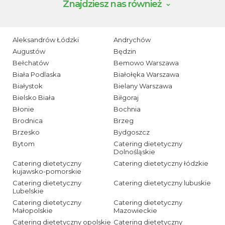
Znajdziesz nas również
Aleksandrów Łódzki
Andrychów
Augustów
Będzin
Bełchatów
Bemowo Warszawa
Biała Podlaska
Białołęka Warszawa
Białystok
Bielany Warszawa
Bielsko Biała
Biłgoraj
Błonie
Bochnia
Brodnica
Brzeg
Brzesko
Bydgoszcz
Bytom
Catering dietetyczny
Dolnośląskie
Catering dietetyczny
Catering dietetyczny łódzkie
kujawsko-pomorskie
Catering dietetyczny
Catering dietetyczny lubuskie
Lubelskie
Catering dietetyczny
Catering dietetyczny
Małopolskie
Mazowieckie
Catering dietetyczny opolskie
Catering dietetyczny