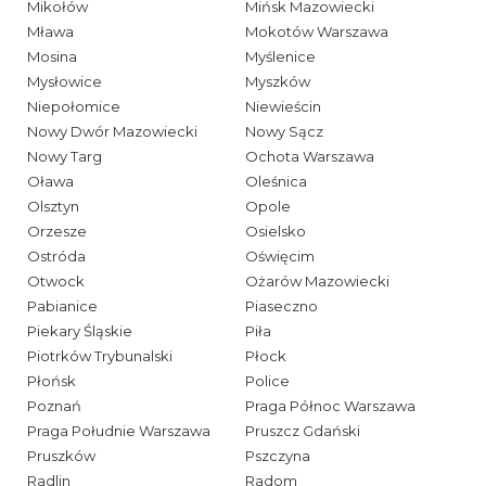
Mikołów
Mińsk Mazowiecki
Mława
Mokotów Warszawa
Mosina
Myślenice
Mysłowice
Myszków
Niepołomice
Niewieścin
Nowy Dwór Mazowiecki
Nowy Sącz
Nowy Targ
Ochota Warszawa
Oława
Oleśnica
Olsztyn
Opole
Orzesze
Osielsko
Ostróda
Oświęcim
Otwock
Ożarów Mazowiecki
Pabianice
Piaseczno
Piekary Śląskie
Piła
Piotrków Trybunalski
Płock
Płońsk
Police
Poznań
Praga Północ Warszawa
Praga Południe Warszawa
Pruszcz Gdański
Pruszków
Pszczyna
Radlin
Radom