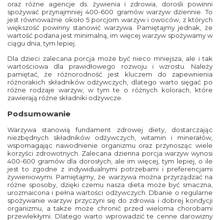
oraz różne agencje ds. żywienia i zdrowia, dorośli powinni
spożywać przynajmniej 400-600 gramów warzyw dziennie. To
jest równoważne około 5 porcjom warzyw i owoców, z których
większość powinny stanowić warzywa. Pamiętajmy jednak, że
wartość podana jest minimalną, im więcej warzyw spożywamy w
ciągu dnia, tym lepiej.
Dla dzieci zalecana porcja może być nieco mniejsza, ale i tak
wartościowa dla prawidłowego rozwoju i wzrostu. Należy
pamiętać, że różnorodność jest kluczem do zapewnienia
różnorakich składników odżywczych, dlatego warto sięgać po
różne rodzaje warzyw, w tym te o różnych kolorach, które
zawierają różne składniki odżywcze.
Podsumowanie
Warzywa stanowią fundament zdrowej diety, dostarczając
niezbędnych składników odżywczych, witamin i minerałów,
wspomagając nawodnienie organizmu oraz przynosząc wiele
korzyści zdrowotnych. Zalecana dzienna porcja warzyw wynosi
400-600 gramów dla dorosłych, ale im więcej, tym lepiej, o ile
jest to zgodne z indywidualnymi potrzebami i preferencjami
żywieniowymi. Pamiętajmy, że warzywa można przyrządzać na
różne sposoby, dzięki czemu nasza dieta może być smaczna,
urozmaicona i pełna wartości odżywczych. Dbanie o regularne
spożywanie warzyw przyczyni się do zdrowia i dobrej kondycji
organizmu, a także może chronić przed wieloma chorobami
przewlekłymi. Dlatego warto wprowadzić te cenne darowizny