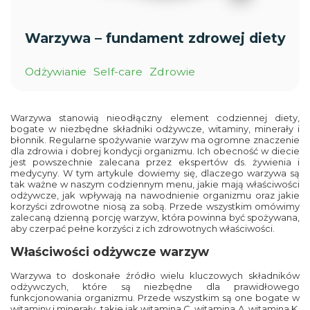
Warzywa – fundament zdrowej diety
Odżywianie
Self-care
Zdrowie
Warzywa stanowią nieodłączny element codziennej diety,
bogate w niezbędne składniki odżywcze, witaminy, minerały i
błonnik. Regularne spożywanie warzyw ma ogromne znaczenie
dla zdrowia i dobrej kondycji organizmu. Ich obecność w diecie
jest powszechnie zalecana przez ekspertów ds. żywienia i
medycyny. W tym artykule dowiemy się, dlaczego warzywa są
tak ważne w naszym codziennym menu, jakie mają właściwości
odżywcze, jak wpływają na nawodnienie organizmu oraz jakie
korzyści zdrowotne niosą za sobą. Przede wszystkim omówimy
zalecaną dzienną porcję warzyw, która powinna być spożywana,
aby czerpać pełne korzyści z ich zdrowotnych właściwości.
Właściwości odżywcze warzyw
Warzywa to doskonałe źródło wielu kluczowych składników
odżywczych, które są niezbędne dla prawidłowego
funkcjonowania organizmu. Przede wszystkim są one bogate w
witaminy i minerały, takie jak witamina C, witamina A, witamina K,