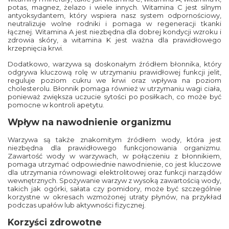
potas, magnez, żelazo i wiele innych. Witamina C jest silnym
antyoksydantem, który wspiera nasz system odpornościowy,
neutralizuje wolne rodniki i pomaga w regeneracji tkanki
łącznej. Witamina A jest niezbędna dla dobrej kondycji wzroku i
zdrowia skóry, a witamina K jest ważna dla prawidłowego
krzepnięcia krwi.
Dodatkowo, warzywa są doskonałym źródłem błonnika, który
odgrywa kluczową rolę w utrzymaniu prawidłowej funkcji jelit,
reguluje poziom cukru we krwi oraz wpływa na poziom
cholesterolu. Błonnik pomaga również w utrzymaniu wagi ciała,
ponieważ zwiększa uczucie sytości po posiłkach, co może być
pomocne w kontroli apetytu.
Wpływ na nawodnienie organizmu
Warzywa są także znakomitym źródłem wody, która jest
niezbędna dla prawidłowego funkcjonowania organizmu.
Zawartość wody w warzywach, w połączeniu z błonnikiem,
pomaga utrzymać odpowiednie nawodnienie, co jest kluczowe
dla utrzymania równowagi elektrolitowej oraz funkcji narządów
wewnętrznych. Spożywanie warzyw z wysoką zawartością wody,
takich jak ogórki, sałata czy pomidory, może być szczególnie
korzystne w okresach wzmożonej utraty płynów, na przykład
podczas upałów lub aktywności fizycznej.
Korzyści zdrowotne