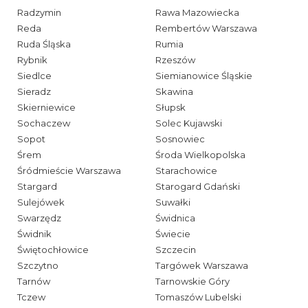
Radzymin
Rawa Mazowiecka
Reda
Rembertów Warszawa
Ruda Śląska
Rumia
Rybnik
Rzeszów
Siedlce
Siemianowice Śląskie
Sieradz
Skawina
Skierniewice
Słupsk
Sochaczew
Solec Kujawski
Sopot
Sosnowiec
Śrem
Środa Wielkopolska
Śródmieście Warszawa
Starachowice
Stargard
Starogard Gdański
Sulejówek
Suwałki
Swarzędz
Świdnica
Świdnik
Świecie
Świętochłowice
Szczecin
Szczytno
Targówek Warszawa
Tarnów
Tarnowskie Góry
Tczew
Tomaszów Lubelski