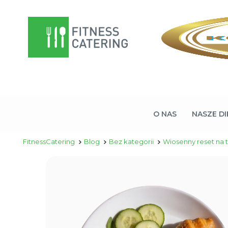
O NAS
NASZE DI
FitnessCatering
Blog
Bez kategorii
Wiosenny reset na t