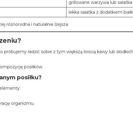
grillowane warzywa lub sałatka
lekka sałatka z dodatkiem biał
j różnorodna i naturalnie lżejsza.
dzeniu?
 próbujemy radzić sobie z tym większą ilością kawy lub słodkich 
kompozycję posiłków.
wanym posiłku?
 elementy:
rację organizmu.