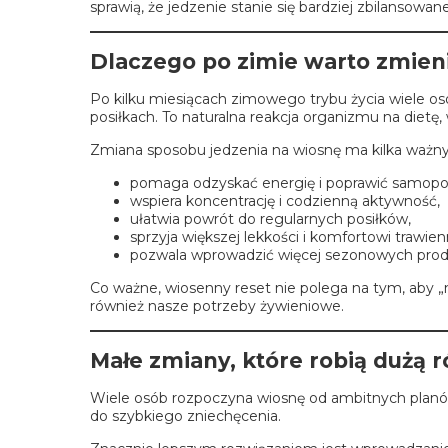
sprawią, że jedzenie stanie się bardziej zbilansowa
Dlaczego po zimie warto zmien
Po kilku miesiącach zimowego trybu życia wiele os
posiłkach. To naturalna reakcja organizmu na diet
Zmiana sposobu jedzenia na wiosnę ma kilka ważny
pomaga odzyskać energię i poprawić samopo
wspiera koncentrację i codzienną aktywność,
ułatwia powrót do regularnych posiłków,
sprzyja większej lekkości i komfortowi trawi
pozwala wprowadzić więcej sezonowych prod
Co ważne, wiosenny reset nie polega na tym, aby „n
również nasze potrzeby żywieniowe.
Małe zmiany, które robią dużą r
Wiele osób rozpoczyna wiosnę od ambitnych planów:
do szybkiego zniechęcenia.