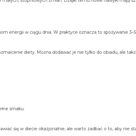
 małych, stopniowych zmian. Dzięki temu nowe nawyki mają szan
om energii w ciągu dnia. W praktyce oznacza to spożywanie 3–
aicenie diety. Można dodawać je nie tylko do obiadu, ale także 
pełne smaku.
iać się w diecie okazjonalnie, ale warto zadbać o to, aby nie st