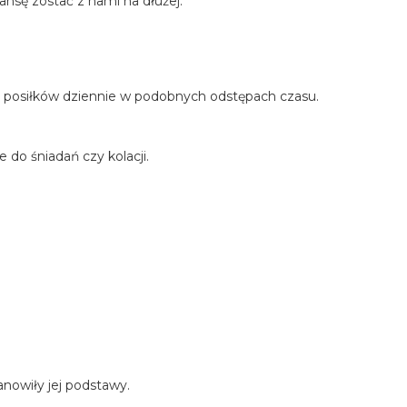
sę zostać z nami na dłużej.
5 posiłków dziennie w podobnych odstępach czasu.
do śniadań czy kolacji.
anowiły jej podstawy.