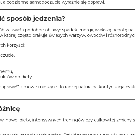
ne, a codzienne samopoczucie wyraźnie się poprawi.
ić sposób jedzenia?
ób zauważa podobne objawy: spadek energii, większą ochotę na s
ę, w której często brakuje świeżych warzyw, owoców i różnorodn
ch korzyści:
czucie,
ennemu,
uktów do diety.
aprawić” zimowe miesiące. To raczej naturalna kontynuacja cykl
óżnicę
 nowej diety, intensywnych treningów czy całkowitej zmiany sty