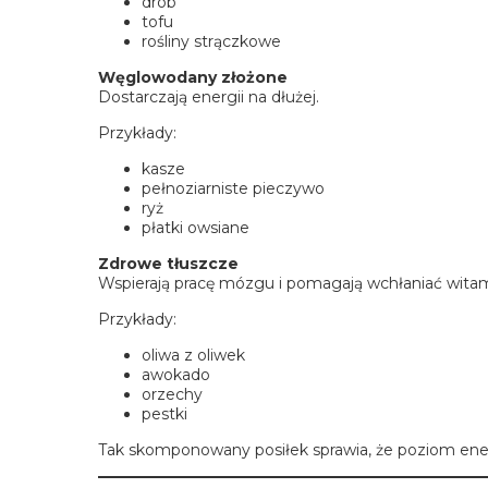
drób
tofu
rośliny strączkowe
Węglowodany złożone
Dostarczają energii na dłużej.
Przykłady:
kasze
pełnoziarniste pieczywo
ryż
płatki owsiane
Zdrowe tłuszcze
Wspierają pracę mózgu i pomagają wchłaniać witam
Przykłady:
oliwa z oliwek
awokado
orzechy
pestki
Tak skomponowany posiłek sprawia, że poziom energi