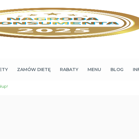
ETY
ZAMÓW DIETĘ
RABATY
MENU
BLOG
IN
łup!