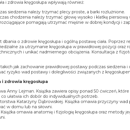
a i zdrowia kręgosłupa wpływają również:
s siedzenia należy trzymać plecy proste, a barki rozluźnione.
as chodzenia należy trzymać głowę wysoko i klatkę piersiową 
rozciągające pomagają utrzymać mięśnie w dobrej kondycji i zap
dbania o zdrowie kręgosłupa i ogólną postawę ciała. Poprzez 
zialne za utrzymanie kręgosłupa w prawidłowej pozycji oraz ro
echnicznych i unikać nadmiernego obciążenia. Konsultacja z fiz
akich jak zachowanie prawidłowej postawy podczas siedzenia i
ć ryzyko wad postawy i dolegliwości związanych z kręgosłupem
a i zdrowia kręgosłupa
twa Anny Lejman. Książka zawiera opisy ponad 50 ćwiczeń, któ
co ułatwia ich dobór do indywidualnych potrzeb.
autorstwa Katarzyny Dąbrowskiej. Książka omawia przyczyny wad p
ać w domu lub na siłowni.
Książka omawia anatomię i fizjologię kręgosłupa oraz metody jego
ni.