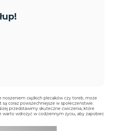
łup!
e noszeniem ciężkich plecaków czy toreb, może
t są coraz powszechniejsze w społeczeństwie.
 Niżej przedstawimy skuteczne ćwiczenia, które
re warto wdrożyć w codziennym życiu, aby zapobiec