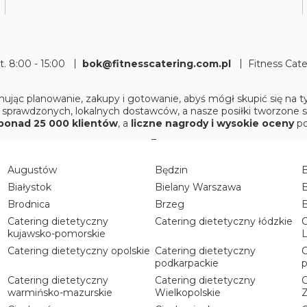
pt. 8:00 - 15:00
bok@fitnesscatering.com.pl
Fitness Cat
ując planowanie, zakupy i gotowanie, abyś mógł skupić się na
 sprawdzonych, lokalnych dostawców, a nasze posiłki tworzone 
ponad 25 000 klientów
, a
liczne nagrody i wysokie oceny
po
_
Augustów
Będzin
Białystok
Bielany Warszawa
B
Brodnica
Brzeg
Catering dietetyczny
Catering dietetyczny łódzkie
C
kujawsko-pomorskie
L
Catering dietetyczny opolskie
Catering dietetyczny
C
podkarpackie
p
Catering dietetyczny
Catering dietetyczny
C
warmińsko-mazurskie
Wielkopolskie