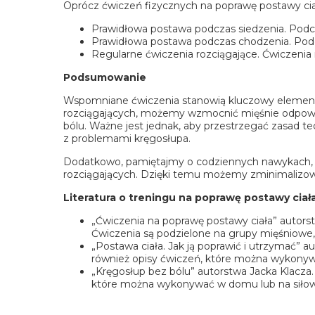
Oprócz ćwiczeń fizycznych na poprawę postawy ciał
Prawidłowa postawa podczas siedzenia. Podcza
Prawidłowa postawa podczas chodzenia. Podcz
Regularne ćwiczenia rozciągające. Ćwiczenia 
Podsumowanie
Wspomniane ćwiczenia stanowią kluczowy element 
rozciągających, możemy wzmocnić mięśnie odpowied
bólu. Ważne jest jednak, aby przestrzegać zasad t
z problemami kręgosłupa.
Dodatkowo, pamiętajmy o codziennych nawykach, t
rozciągających. Dzięki temu możemy zminimalizowa
Literatura o treningu na poprawę postawy ciał
„Ćwiczenia na poprawę postawy ciała” autors
Ćwiczenia są podzielone na grupy mięśniowe, 
„Postawa ciała. Jak ją poprawić i utrzymać” 
również opisy ćwiczeń, które można wykonyw
„Kręgosłup bez bólu” autorstwa Jacka Klacza. 
które można wykonywać w domu lub na siłow