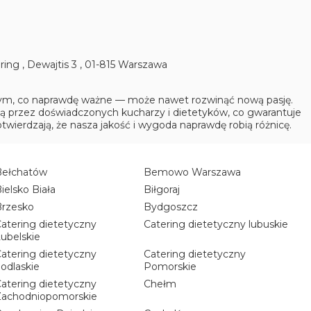
ering
,
Dewajtis 3
,
01-815
Warszaw
a
 tym, co naprawdę ważne — może nawet rozwinąć nową pasję.
są przez doświadczonych kucharzy i dietetyków, co gwarantuje
twierdzają, że nasza jakość i wygoda naprawdę robią różnicę.
Bełchatów
Bemowo Warszawa
ielsko Biała
Biłgoraj
Brzesko
Bydgoszcz
atering dietetyczny
Catering dietetyczny lubuskie
ubelskie
atering dietetyczny
Catering dietetyczny
odlaskie
Pomorskie
atering dietetyczny
Chełm
Zachodniopomorskie