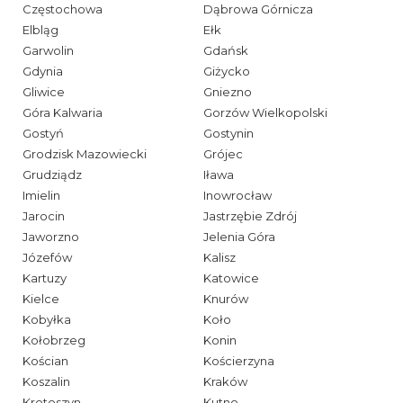
Częstochowa
Dąbrowa Górnicza
Elbląg
Ełk
Garwolin
Gdańsk
Gdynia
Giżycko
Gliwice
Gniezno
Góra Kalwaria
Gorzów Wielkopolski
Gostyń
Gostynin
Grodzisk Mazowiecki
Grójec
Grudziądz
Iława
Imielin
Inowrocław
Jarocin
Jastrzębie Zdrój
Jaworzno
Jelenia Góra
Józefów
Kalisz
Kartuzy
Katowice
Kielce
Knurów
Kobyłka
Koło
Kołobrzeg
Konin
Kościan
Kościerzyna
Koszalin
Kraków
Krotoszyn
Kutno