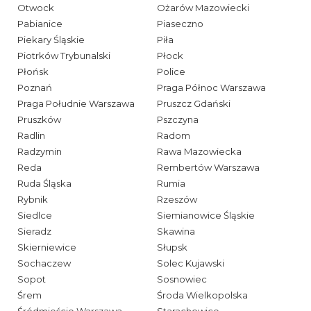
Otwock
Ożarów Mazowiecki
Pabianice
Piaseczno
Piekary Śląskie
Piła
Piotrków Trybunalski
Płock
Płońsk
Police
Poznań
Praga Północ Warszawa
Praga Południe Warszawa
Pruszcz Gdański
Pruszków
Pszczyna
Radlin
Radom
Radzymin
Rawa Mazowiecka
Reda
Rembertów Warszawa
Ruda Śląska
Rumia
Rybnik
Rzeszów
Siedlce
Siemianowice Śląskie
Sieradz
Skawina
Skierniewice
Słupsk
Sochaczew
Solec Kujawski
Sopot
Sosnowiec
Śrem
Środa Wielkopolska
Śródmieście Warszawa
Starachowice