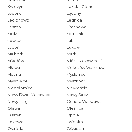
Kwidzyn
Łaziska Górne
Lębork
Lędziny
Legionowo
Legnica
Leszno
Limanowa
Łódź
Łomianki
Łowicz
Lublin
Luboń
Łuków
Malbork
Marki
Mikołów
Mińsk Mazowiecki
Mława
Mokotów Warszawa
Mosina
Myślenice
Mysłowice
Myszków
Niepołomice
Niewieścin
Nowy Dwór Mazowiecki
Nowy Sącz
Nowy Targ
Ochota Warszawa
Oława
Oleśnica
Olsztyn
Opole
Orzesze
Osielsko
Ostróda
Oświęcim