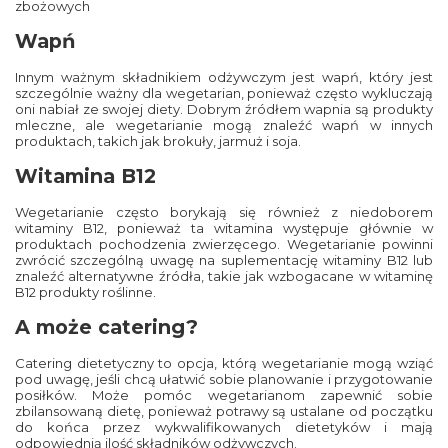
zbożowych
Wapń
Innym ważnym składnikiem odżywczym jest wapń, który jest
szczególnie ważny dla wegetarian, ponieważ często wykluczają
oni nabiał ze swojej diety. Dobrym źródłem wapnia są produkty
mleczne, ale wegetarianie mogą znaleźć wapń w innych
produktach, takich jak brokuły, jarmuż i soja.
Witamina B12
Wegetarianie często borykają się również z niedoborem
witaminy B12, ponieważ ta witamina występuje głównie w
produktach pochodzenia zwierzęcego. Wegetarianie powinni
zwrócić szczególną uwagę na suplementację witaminy B12 lub
znaleźć alternatywne źródła, takie jak wzbogacane w witaminę
B12 produkty roślinne.
A może catering?
Catering dietetyczny
to opcja, którą wegetarianie mogą wziąć
pod uwagę, jeśli chcą ułatwić sobie planowanie i przygotowanie
posiłków. Może pomóc wegetarianom zapewnić sobie
zbilansowaną dietę, ponieważ potrawy są ustalane od początku
do końca przez wykwalifikowanych dietetyków i mają
odpowiednią ilość składników odżywczych.