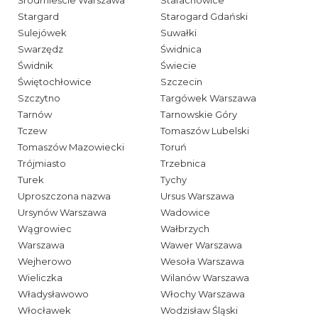
Stargard
Starogard Gdański
Sulejówek
Suwałki
Swarzędz
Świdnica
Świdnik
Świecie
Świętochłowice
Szczecin
Szczytno
Targówek Warszawa
Tarnów
Tarnowskie Góry
Tczew
Tomaszów Lubelski
Tomaszów Mazowiecki
Toruń
Trójmiasto
Trzebnica
Turek
Tychy
Uproszczona nazwa
Ursus Warszawa
Ursynów Warszawa
Wadowice
Wągrowiec
Wałbrzych
Warszawa
Wawer Warszawa
Wejherowo
Wesoła Warszawa
Wieliczka
Wilanów Warszawa
Władysławowo
Włochy Warszawa
Włocławek
Wodzisław Śląski