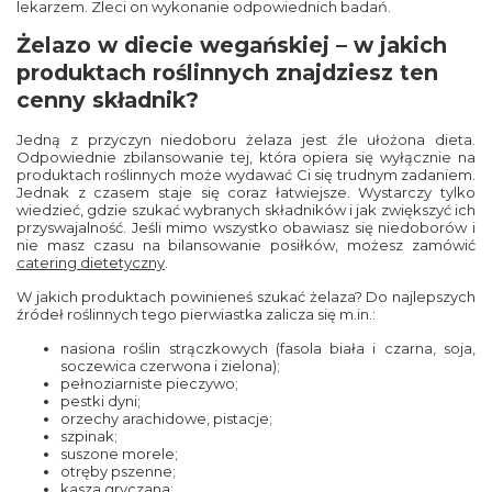
lekarzem. Zleci on wykonanie odpowiednich badań.
Żelazo w diecie wegańskiej – w jakich
produktach roślinnych znajdziesz ten
cenny składnik?
Jedną z przyczyn niedoboru żelaza jest źle ułożona dieta.
Odpowiednie zbilansowanie tej, która opiera się wyłącznie na
produktach roślinnych może wydawać Ci się trudnym zadaniem.
Jednak z czasem staje się coraz łatwiejsze. Wystarczy tylko
wiedzieć, gdzie szukać wybranych składników i jak zwiększyć ich
przyswajalność. Jeśli mimo wszystko obawiasz się niedoborów i
nie masz czasu na bilansowanie posiłków, możesz zamówić
catering dietetyczny
.
W jakich produktach powinieneś szukać żelaza? Do najlepszych
źródeł roślinnych tego pierwiastka zalicza się m.in.:
nasiona roślin strączkowych (fasola biała i czarna, soja,
soczewica czerwona i zielona);
pełnoziarniste pieczywo;
pestki dyni;
orzechy arachidowe, pistacje;
szpinak;
suszone morele;
otręby pszenne;
kasza gryczana;