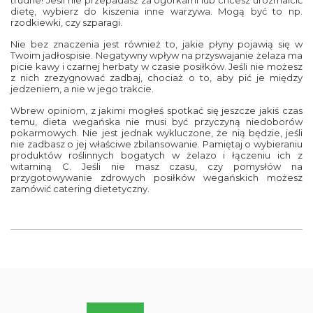
dietę, wybierz do kiszenia inne warzywa. Mogą być to np.
rzodkiewki, czy szparagi.
Nie bez znaczenia jest również to, jakie płyny pojawią się w
Twoim jadłospisie. Negatywny wpływ na przyswajanie żelaza ma
picie kawy i czarnej herbaty w czasie posiłków. Jeśli nie możesz
z nich zrezygnować zadbaj, chociaż o to, aby pić je między
jedzeniem, a nie w jego trakcie.
Wbrew opiniom, z jakimi mogłeś spotkać się jeszcze jakiś czas
temu,
dieta wegańska
nie musi być przyczyną niedoborów
pokarmowych. Nie jest jednak wykluczone, że nią będzie, jeśli
nie zadbasz o jej właściwe zbilansowanie. Pamiętaj o wybieraniu
produktów roślinnych bogatych w żelazo i łączeniu ich z
witaminą C. Jeśli nie masz czasu, czy pomysłów na
przygotowywanie zdrowych posiłków wegańskich możesz
zamówić
catering dietetyczny
.