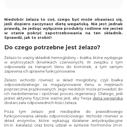
Niedobór żelaza to coś, czego być może obawiasz się,
jeśli dopiero zaczynasz dietę wegańską. Nie jest jednak
prawdą, że jedząc wyłącznie produkty roślinne nie jesteś
w stanie pokryć zapotrzebowania na ten składnik.
Sprawdź, jak to zrobić!
Do czego potrzebne jest żelazo?
Żelazo to ważny składnik hemoglobiny – białka, które występuje
w erytrocytach (krwinkach czerwonych). W związku z tym
odpowiada za transport tlenu do komórek, a tym samym
zapewnia ich sprawne funkcjonowanie.
Żelazo wchodzi również w skład mioglobiny, czyli białka
odpowiedzialnego za magazynowanie tlenu w mięśniach
poprzecznie prążkowanych. Jego niedobór może prowadzić do
ich niedotlenienia i opóźniać proces regeneracji. Dlatego, jeśli
jesteś aktywny fizycznie ważne jest, aby Twoja
dieta wegańska
dostarczała odpowiednich ilości żelaza.
Poza tym żelazo jest niezbędne do prawidłowego
funkcjonowania układu odpornościowego. Wchodzi również w
skład enzymów, które wykazują działanie antyoksydacyjne
(m.in. katalazy) oraz biorą udział w syntezie hormonów (m.in.