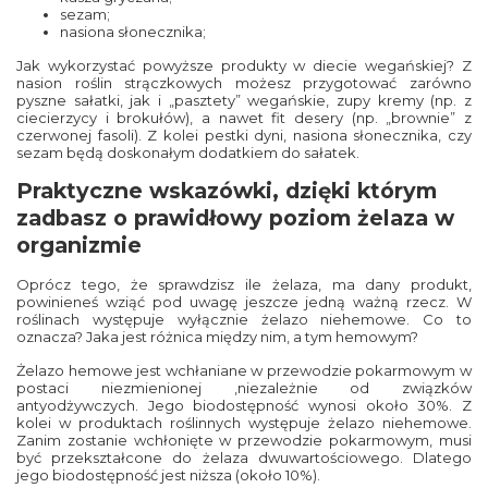
sezam;
nasiona słonecznika;
Jak wykorzystać powyższe produkty w diecie wegańskiej? Z
nasion roślin strączkowych możesz przygotować zarówno
pyszne sałatki, jak i „pasztety” wegańskie, zupy kremy (np. z
ciecierzycy i brokułów), a nawet fit desery (np. „brownie” z
czerwonej fasoli). Z kolei pestki dyni, nasiona słonecznika, czy
sezam będą doskonałym dodatkiem do sałatek.
Praktyczne wskazówki, dzięki którym
zadbasz o prawidłowy poziom żelaza w
organizmie
Oprócz tego, że sprawdzisz ile żelaza, ma dany produkt,
powinieneś wziąć pod uwagę jeszcze jedną ważną rzecz. W
roślinach występuje wyłącznie żelazo niehemowe. Co to
oznacza? Jaka jest różnica między nim, a tym hemowym?
Żelazo hemowe jest wchłaniane w przewodzie pokarmowym w
postaci niezmienionej ,niezależnie od związków
antyodżywczych. Jego biodostępność wynosi około 30%. Z
kolei w produktach roślinnych występuje żelazo niehemowe.
Zanim zostanie wchłonięte w przewodzie pokarmowym, musi
być przekształcone do żelaza dwuwartościowego. Dlatego
jego biodostępność jest niższa (około 10%).