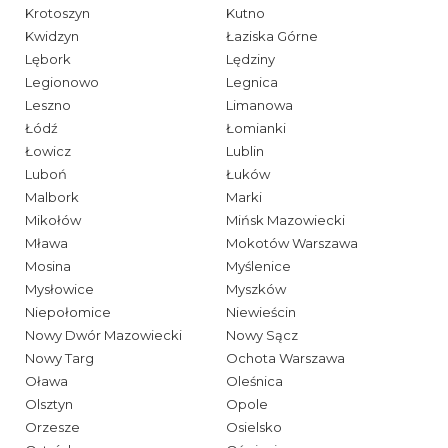
Krotoszyn
Kutno
Kwidzyn
Łaziska Górne
Lębork
Lędziny
Legionowo
Legnica
Leszno
Limanowa
Łódź
Łomianki
Łowicz
Lublin
Luboń
Łuków
Malbork
Marki
Mikołów
Mińsk Mazowiecki
Mława
Mokotów Warszawa
Mosina
Myślenice
Mysłowice
Myszków
Niepołomice
Niewieścin
Nowy Dwór Mazowiecki
Nowy Sącz
Nowy Targ
Ochota Warszawa
Oława
Oleśnica
Olsztyn
Opole
Orzesze
Osielsko