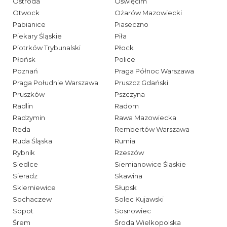
Ostróda
Oświęcim
Otwock
Ożarów Mazowiecki
Pabianice
Piaseczno
Piekary Śląskie
Piła
Piotrków Trybunalski
Płock
Płońsk
Police
Poznań
Praga Północ Warszawa
Praga Południe Warszawa
Pruszcz Gdański
Pruszków
Pszczyna
Radlin
Radom
Radzymin
Rawa Mazowiecka
Reda
Rembertów Warszawa
Ruda Śląska
Rumia
Rybnik
Rzeszów
Siedlce
Siemianowice Śląskie
Sieradz
Skawina
Skierniewice
Słupsk
Sochaczew
Solec Kujawski
Sopot
Sosnowiec
Śrem
Środa Wielkopolska