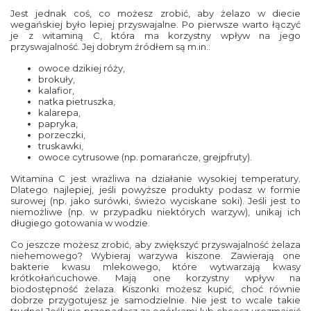
Jest jednak coś, co możesz zrobić, aby żelazo w diecie
wegańskiej było lepiej przyswajalne. Po pierwsze warto łączyć
je z witaminą C, która ma korzystny wpływ na jego
przyswajalność. Jej dobrym źródłem są m.in.:
owoce dzikiej róży,
brokuły,
kalafior,
natka pietruszka,
kalarepa,
papryka,
porzeczki,
truskawki,
owoce cytrusowe (np. pomarańcze, grejpfruty).
Witamina C jest wrażliwa na działanie wysokiej temperatury.
Dlatego najlepiej, jeśli powyższe produkty podasz w formie
surowej (np. jako surówki, świeżo wyciskane soki). Jeśli jest to
niemożliwe (np. w przypadku niektórych warzyw), unikaj ich
długiego gotowania w wodzie.
Co jeszcze możesz zrobić, aby zwiększyć przyswajalność żelaza
niehemowego? Wybieraj warzywa kiszone. Zawierają one
bakterie kwasu mlekowego, które wytwarzają kwasy
krótkołańcuchowe. Mają one korzystny wpływ na
biodostępność żelaza. Kiszonki możesz kupić, choć równie
dobrze przygotujesz je samodzielnie. Nie jest to wcale takie
trudne! Jeśli nie przepadasz za ogórkami lub chcesz urozmaicić