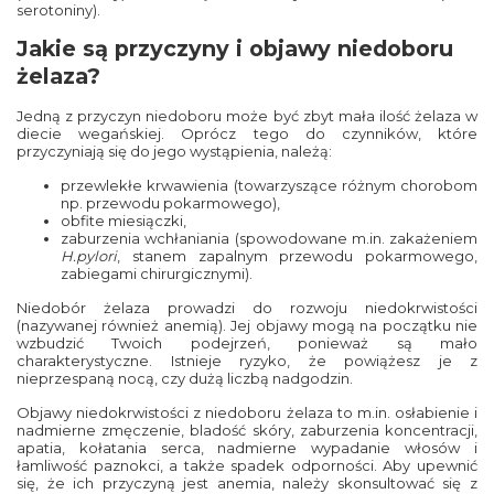
serotoniny).
Jakie są przyczyny i objawy niedoboru
żelaza?
Jedną z przyczyn niedoboru może być zbyt mała ilość żelaza w
diecie wegańskiej. Oprócz tego do czynników, które
przyczyniają się do jego wystąpienia, należą:
przewlekłe krwawienia (towarzyszące różnym chorobom
np. przewodu pokarmowego),
obfite miesiączki,
zaburzenia wchłaniania (spowodowane m.in. zakażeniem
H.pylori
, stanem zapalnym przewodu pokarmowego,
zabiegami chirurgicznymi).
Niedobór żelaza prowadzi do rozwoju niedokrwistości
(nazywanej również anemią). Jej objawy mogą na początku nie
wzbudzić Twoich podejrzeń, ponieważ są mało
charakterystyczne. Istnieje ryzyko, że powiążesz je z
nieprzespaną nocą, czy dużą liczbą nadgodzin.
Objawy niedokrwistości z niedoboru żelaza to m.in. osłabienie i
nadmierne zmęczenie, bladość skóry, zaburzenia koncentracji,
apatia, kołatania serca, nadmierne wypadanie włosów i
łamliwość paznokci, a także spadek odporności. Aby upewnić
się, że ich przyczyną jest anemia, należy skonsultować się z