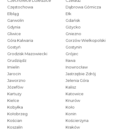
Czechowice Dziedzice
Czeladź
Częstochowa
Dąbrowa Górnicza
Elbląg
Ełk
Garwolin
Gdańsk
Gdynia
Giżycko
Gliwice
Gniezno
Góra Kalwaria
Gorzów Wielkopolski
Gostyń
Gostynin
Grodzisk Mazowiecki
Grójec
Grudziądz
Iława
Imielin
Inowrocław
Jarocin
Jastrzębie Zdrój
Jaworzno
Jelenia Góra
Józefów
Kalisz
Kartuzy
Katowice
Kielce
Knurów
Kobyłka
Koło
Kołobrzeg
Konin
Kościan
Kościerzyna
Koszalin
Kraków