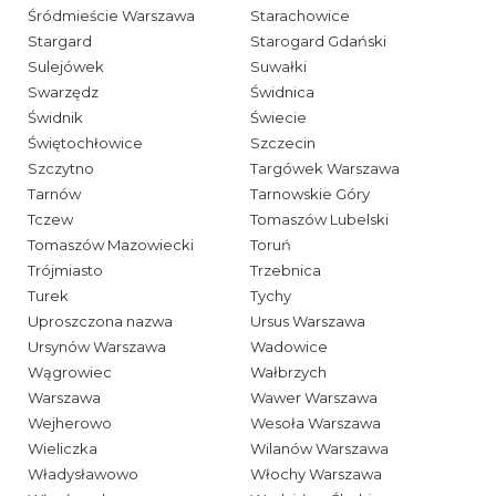
Śródmieście Warszawa
Starachowice
Stargard
Starogard Gdański
Sulejówek
Suwałki
Swarzędz
Świdnica
Świdnik
Świecie
Świętochłowice
Szczecin
Szczytno
Targówek Warszawa
Tarnów
Tarnowskie Góry
Tczew
Tomaszów Lubelski
Tomaszów Mazowiecki
Toruń
Trójmiasto
Trzebnica
Turek
Tychy
Uproszczona nazwa
Ursus Warszawa
Ursynów Warszawa
Wadowice
Wągrowiec
Wałbrzych
Warszawa
Wawer Warszawa
Wejherowo
Wesoła Warszawa
Wieliczka
Wilanów Warszawa
Władysławowo
Włochy Warszawa