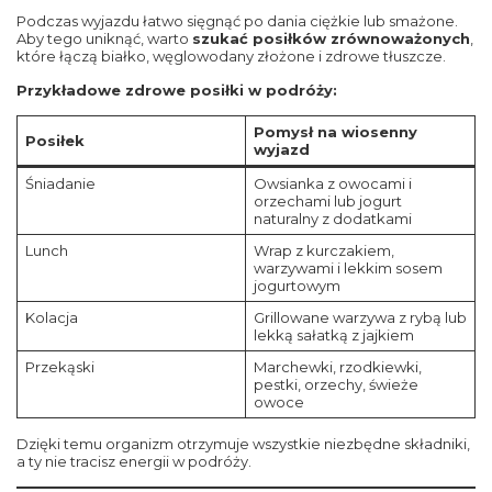
Podczas wyjazdu łatwo sięgnąć po dania ciężkie lub smażone.
Aby tego uniknąć, warto
szukać posiłków zrównoważonych
,
które łączą białko, węglowodany złożone i zdrowe tłuszcze.
Przykładowe zdrowe posiłki w podróży:
Pomysł na wiosenny
Posiłek
wyjazd
Śniadanie
Owsianka z owocami i
orzechami lub jogurt
naturalny z dodatkami
Lunch
Wrap z kurczakiem,
warzywami i lekkim sosem
jogurtowym
Kolacja
Grillowane warzywa z rybą lub
lekką sałatką z jajkiem
Przekąski
Marchewki, rzodkiewki,
pestki, orzechy, świeże
owoce
Dzięki temu organizm otrzymuje wszystkie niezbędne składniki,
a ty nie tracisz energii w podróży.