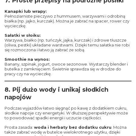
7. Proste przepisy na podróżne posiłki
Kanapki lub wrapy:
Pełnoziarniste pieczywo z hummusem, warzywami i odrobiną
białka (np. jajko, kurczak). Można je zabrać na spacer, rower czy
wycieczkę.
Sałatki w słoiku:
Warzywa, białko (np. tuńczyk, jajka, kurczak) i zdrowe tłuszcze
(oliwa, pestki) układane warstwami. Dzięki temu sałatka nie robi
się rozmoczona i łatwo ją zabrać ze sobą.
Smoothie na wynos:
Banany, szpinak, jogurt, owoce sezonowe. Wystarczy blender i
butelka z zamknięciem. Świetnie sprawdza się w drodze do
pracy czy na wycieczkę.
8. Pij dużo wody i unikaj słodkich
napojów
Podczas wyjazdów łatwo sięgnąć po kawę z dodatkiem cukru,
słodkie napoje czy energetyki. W dłuższej perspektywie może
to powodować spadki energii i uczucie ciężkości.
Prosta zasada:
woda i herbaty bez dodatku cukru
. Można
także zabrać wodę w butelce wielokrotnego użytku, dzięki