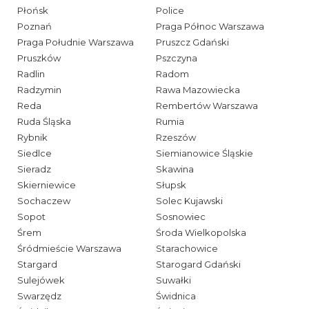
Płońsk
Police
Poznań
Praga Północ Warszawa
Praga Południe Warszawa
Pruszcz Gdański
Pruszków
Pszczyna
Radlin
Radom
Radzymin
Rawa Mazowiecka
Reda
Rembertów Warszawa
Ruda Śląska
Rumia
Rybnik
Rzeszów
Siedlce
Siemianowice Śląskie
Sieradz
Skawina
Skierniewice
Słupsk
Sochaczew
Solec Kujawski
Sopot
Sosnowiec
Śrem
Środa Wielkopolska
Śródmieście Warszawa
Starachowice
Stargard
Starogard Gdański
Sulejówek
Suwałki
Swarzędz
Świdnica