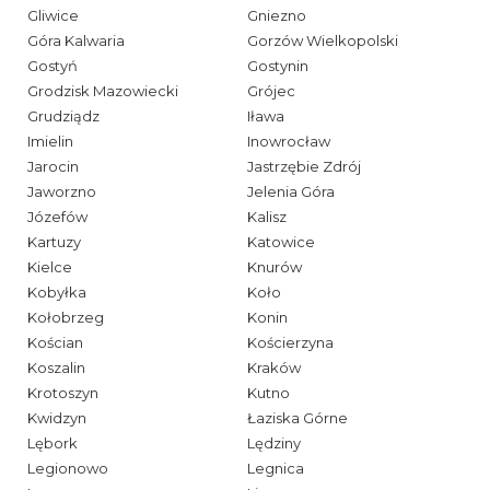
Gliwice
Gniezno
Góra Kalwaria
Gorzów Wielkopolski
Gostyń
Gostynin
Grodzisk Mazowiecki
Grójec
Grudziądz
Iława
Imielin
Inowrocław
Jarocin
Jastrzębie Zdrój
Jaworzno
Jelenia Góra
Józefów
Kalisz
Kartuzy
Katowice
Kielce
Knurów
Kobyłka
Koło
Kołobrzeg
Konin
Kościan
Kościerzyna
Koszalin
Kraków
Krotoszyn
Kutno
Kwidzyn
Łaziska Górne
Lębork
Lędziny
Legionowo
Legnica