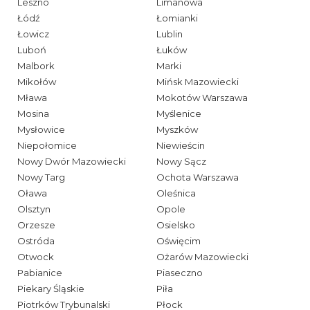
Leszno
Limanowa
Łódź
Łomianki
Łowicz
Lublin
Luboń
Łuków
Malbork
Marki
Mikołów
Mińsk Mazowiecki
Mława
Mokotów Warszawa
Mosina
Myślenice
Mysłowice
Myszków
Niepołomice
Niewieścin
Nowy Dwór Mazowiecki
Nowy Sącz
Nowy Targ
Ochota Warszawa
Oława
Oleśnica
Olsztyn
Opole
Orzesze
Osielsko
Ostróda
Oświęcim
Otwock
Ożarów Mazowiecki
Pabianice
Piaseczno
Piekary Śląskie
Piła
Piotrków Trybunalski
Płock