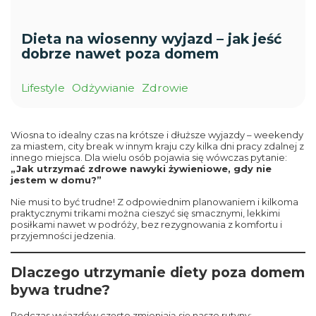
Dieta na wiosenny wyjazd – jak jeść
dobrze nawet poza domem
Lifestyle
Odżywianie
Zdrowie
Wiosna to idealny czas na krótsze i dłuższe wyjazdy – weekendy
za miastem, city break w innym kraju czy kilka dni pracy zdalnej z
innego miejsca. Dla wielu osób pojawia się wówczas pytanie:
„Jak utrzymać zdrowe nawyki żywieniowe, gdy nie
jestem w domu?”
Nie musi to być trudne! Z odpowiednim planowaniem i kilkoma
praktycznymi trikami można cieszyć się smacznymi, lekkimi
posiłkami nawet w podróży, bez rezygnowania z komfortu i
przyjemności jedzenia.
Dlaczego utrzymanie diety poza domem
bywa trudne?
Podczas wyjazdów często zmieniają się nasze rutyny: