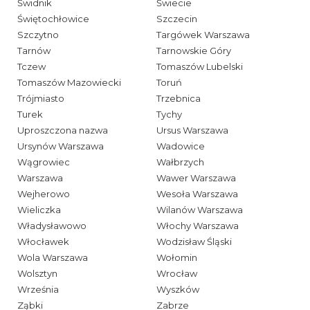
Świdnik
Świecie
Świętochłowice
Szczecin
Szczytno
Targówek Warszawa
Tarnów
Tarnowskie Góry
Tczew
Tomaszów Lubelski
Tomaszów Mazowiecki
Toruń
Trójmiasto
Trzebnica
Turek
Tychy
Uproszczona nazwa
Ursus Warszawa
Ursynów Warszawa
Wadowice
Wągrowiec
Wałbrzych
Warszawa
Wawer Warszawa
Wejherowo
Wesoła Warszawa
Wieliczka
Wilanów Warszawa
Władysławowo
Włochy Warszawa
Włocławek
Wodzisław Śląski
Wola Warszawa
Wołomin
Wolsztyn
Wrocław
Września
Wyszków
Ząbki
Zabrze