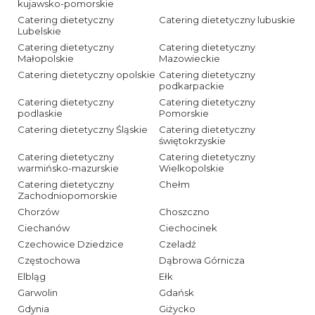
kujawsko-pomorskie
Catering dietetyczny
Catering dietetyczny lubuskie
Lubelskie
Catering dietetyczny
Catering dietetyczny
Małopolskie
Mazowieckie
Catering dietetyczny opolskie
Catering dietetyczny
podkarpackie
Catering dietetyczny
Catering dietetyczny
podlaskie
Pomorskie
Catering dietetyczny Śląskie
Catering dietetyczny
świętokrzyskie
Catering dietetyczny
Catering dietetyczny
warmińsko-mazurskie
Wielkopolskie
Catering dietetyczny
Chełm
Zachodniopomorskie
Chorzów
Choszczno
Ciechanów
Ciechocinek
Czechowice Dziedzice
Czeladź
Częstochowa
Dąbrowa Górnicza
Elbląg
Ełk
Garwolin
Gdańsk
Gdynia
Giżycko