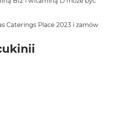
miną B12 i witaminą D może być
 Caterings Place 2023 i
zamów
ukinii