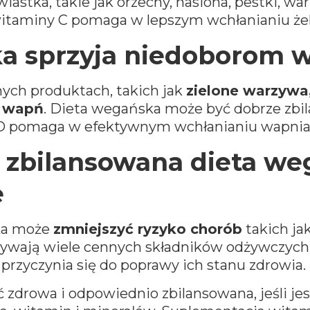
iastka, takie jak orzechy, nasiona, pestki, wa
itaminy C pomaga w lepszym wchłanianiu ż
ka sprzyja niedoborom 
ych produktach, takich jak
zielone warzywa,
w wapń
. Dieta wegańska może być dobrze zb
D pomaga w efektywnym wchłanianiu wapnia 
 zbilansowana dieta we
e
ska może
zmniejszyć ryzyko chorób
takich ja
ożywają wiele cennych składników odżywczych 
 przyczynia się do poprawy ich stanu zdrowia.
drowa i odpowiednio zbilansowana, jeśli jes