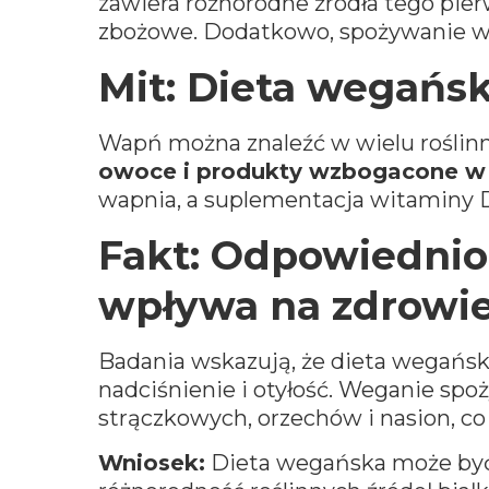
zawiera różnorodne źródła tego pierw
zbożowe. Dodatkowo, spożywanie w
Mit: Dieta wegańs
Wapń można znaleźć w wielu roślinn
owoce i produkty wzbogacone 
wapnia, a suplementacja witaminy 
Fakt: Odpowiednio
wpływa na zdrowi
Badania wskazują, że dieta wegań
nadciśnienie i otyłość. Weganie sp
strączkowych, orzechów i nasion, co
Wniosek:
Dieta wegańska może być z