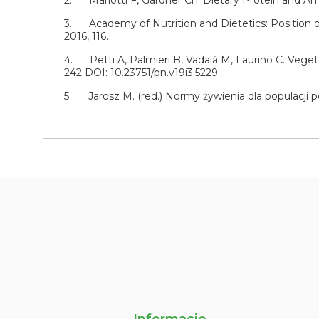
2. Mariotti F, Gardner Ch. Dietary Protein and Ami
3. Academy of Nutrition and Dietetics: Position of
2016, 116.
4. Petti A, Palmieri B, Vadalà M, Laurino C. Vegetar
242 DOI: 10.23751/pn.v19i3.5229
5. Jarosz M. (red.) Normy żywienia dla populacji p
Informacje