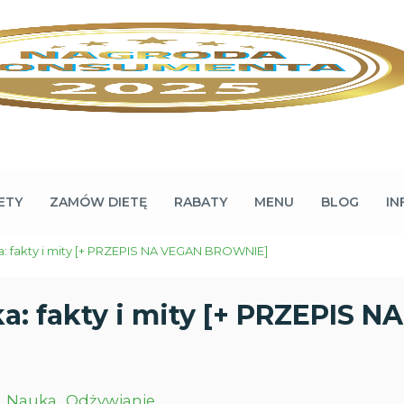
ETY
ZAMÓW DIETĘ
RABATY
MENU
BLOG
IN
: fakty i mity [+ PRZEPIS NA VEGAN BROWNIE]
a: fakty i mity [+ PRZEPIS 
Nauka
Odżywianie