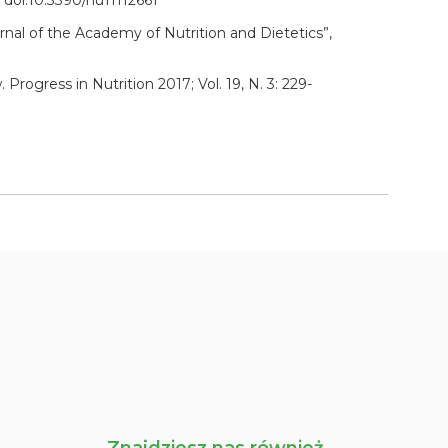
 doi:10.3390/nu11112661
nal of the Academy of Nutrition and Dietetics”,
rogress in Nutrition 2017; Vol. 19, N. 3: 229-
Znajdziesz nas również