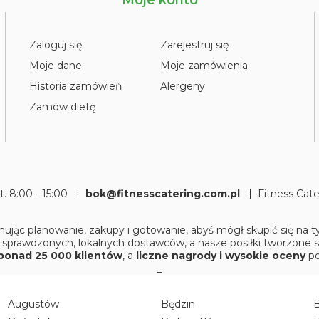
Zaloguj się
Zarejestruj się
Moje dane
Moje zamówienia
Historia zamówień
Alergeny
Zamów dietę
pt. 8:00 - 15:00
bok@fitnesscatering.com.pl
Fitness Cat
ując planowanie, zakupy i gotowanie, abyś mógł skupić się na
 sprawdzonych, lokalnych dostawców, a nasze posiłki tworzone 
ponad 25 000 klientów
, a
liczne nagrody i wysokie oceny
po
_
Augustów
Będzin