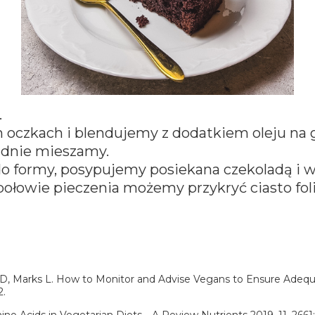
.
ch oczkach i blendujemy z dodatkiem oleju n
adnie mieszamy.
o formy, posypujemy posiekana czekoladą i 
połowie pieczenia możemy przykryć ciasto fol
e D, Marks L. How to Monitor and Advise Vegans to Ensure Adequ
2.