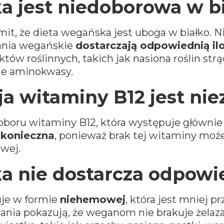
a jest niedoborowa w b
it, że dieta wegańska jest uboga w białko. 
dania wegańskie
dostarczają odpowiednią ilo
 roślinnych, takich jak nasiona roślin strąc
ne aminokwasy.
ja witaminy B12 jest ni
oru witaminy B12, która występuje głównie
 konieczna
, ponieważ brak tej witaminy mo
iwej.
a nie dostarcza odpowied
uje w formie
niehemowej
, która jest mniej 
ia pokazują, że weganom nie brakuje żelaza, 