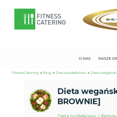
O NAS
NASZE DI
FitnessCatering
Blog
Dieta pudełkowa
Dieta wegańska
Dieta wegańsk
BROWNIE]
Dieta pudełkowa
Lifestyle