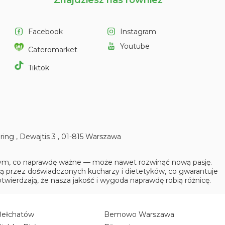
Facebook
Instagram
Youtube
Cateromarket
Tiktok
ering
,
Dewajtis 3
,
01-815
Warszaw
a
 tym, co naprawdę ważne — może nawet rozwinąć nową pasję.
są przez doświadczonych kucharzy i dietetyków, co gwarantuje
twierdzają, że nasza jakość i wygoda naprawdę robią różnicę.
Bełchatów
Bemowo Warszawa