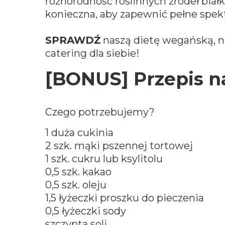
różnorodność roślinnych źródeł bia
konieczna, aby zapewnić pełne spe
SPRAWDŹ
naszą dietę wegańską, n
catering
dla siebie!
[BONUS] Przepis n
Czego potrzebujemy?
1 duża cukinia
2 szk. mąki pszennej tortowej
1 szk. cukru lub ksylitolu
0,5 szk. kakao
0,5 szk. oleju
1,5 łyżeczki proszku do pieczenia
0,5 łyżeczki sody
szczypta soli