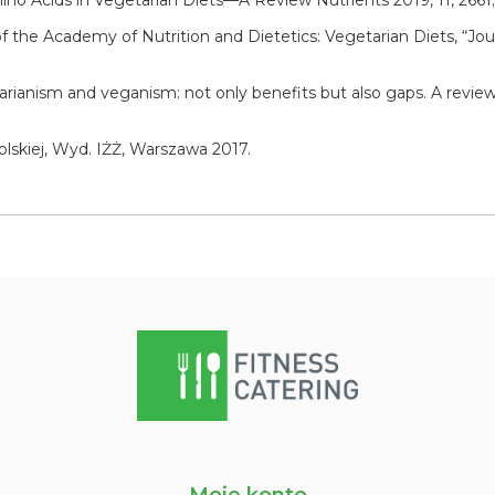
no Acids in Vegetarian Diets—A Review Nutrients 2019, 11, 2661;
 the Academy of Nutrition and Dietetics: Vegetarian Diets, “Jour
ianism and veganism: not only benefits but also gaps. A review. P
olskiej, Wyd. IŻŻ, Warszawa 2017.
Moje konto