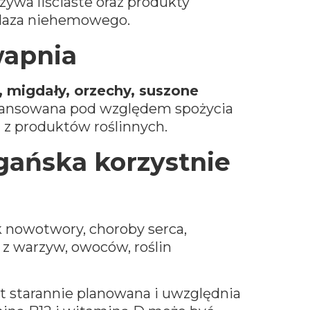
rzywa liściaste oraz produkty
elaza niehemowego.
wapnia
 migdały, orzechy, suszone
ilansowana pod względem spożycia
z produktów roślinnych.
gańska korzystnie
k nowotwory, choroby serca,
z warzyw, owoców, roślin
t starannie planowana i uwzględnia