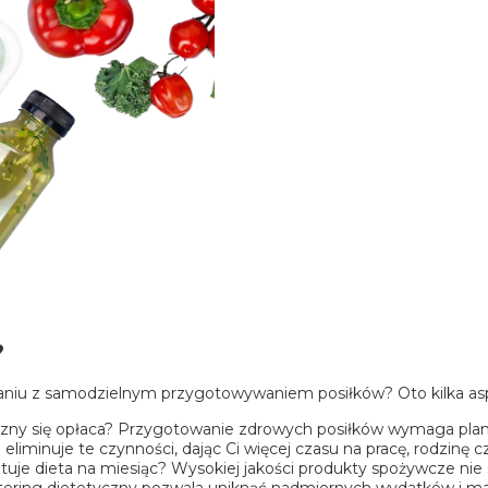
?
wnaniu z samodzielnym przygotowywaniem posiłków? Oto kilka a
czny się opłaca? Przygotowanie zdrowych posiłków wymaga plan
eliminuje te czynności, dając Ci więcej czasu na pracę, rodzinę c
tuje dieta na miesiąc? Wysokiej jakości produkty spożywcze nie 
tering dietetyczny
pozwala uniknąć nadmiernych wydatków i ma