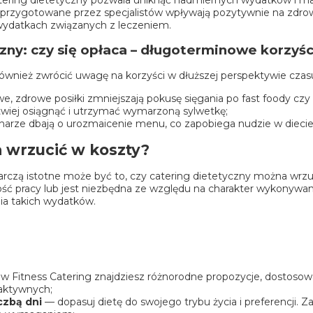
 przygotowane przez specjalistów wpływają pozytywnie na zdrow
wydatkach związanych z leczeniem.
zny: czy się opłaca – długoterminowe korzyśc
również zwrócić uwagę na korzyści w dłuższej perspektywie czas
, zdrowe posiłki zmniejszają pokusę sięgania po fast foody czy
twiej osiągnąć i utrzymać wymarzoną sylwetkę;
harze dbają o urozmaicenie menu, co zapobiega nudzie w diecie
 wrzucić w koszty?
rczą istotne może być to, czy catering dietetyczny można wrzuc
ność pracy lub jest niezbędna ze względu na charakter wykonyw
nia takich wydatków.
w Fitness Catering znajdziesz różnorodne propozycje, dostosow
 aktywnych;
czbą dni
— dopasuj dietę do swojego trybu życia i preferencji.
Za