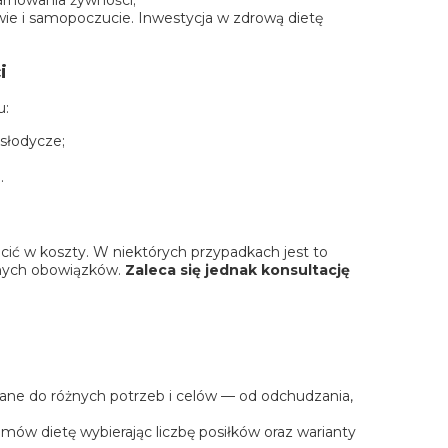
ie i samopoczucie. Inwestycja w zdrową dietę
i
u:
 słodycze;
.
ić w koszty. W niektórych przypadkach jest to
anych obowiązków.
Zaleca się jednak konsultację
ane do różnych potrzeb i celów — od odchudzania,
mów dietę
wybierając liczbę posiłków oraz warianty