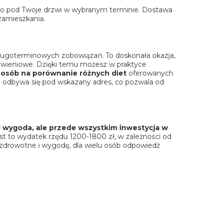
o pod Twoje drzwi w wybranym terminie.
Dostawa
zamieszkania.
długoterminowych zobowiązań. To doskonała okazja,
 żywieniowe. Dzięki temu możesz w praktyce
posób na porównanie różnych diet
oferowanych
tawa odbywa się pod wskazany adres, co pozwala od
 wygoda, ale przede wszystkim inwestycja w
est to wydatek rzędu 1200-1800 zł, w zależności od
 zdrowotne i wygodę, dla wielu osób odpowiedź