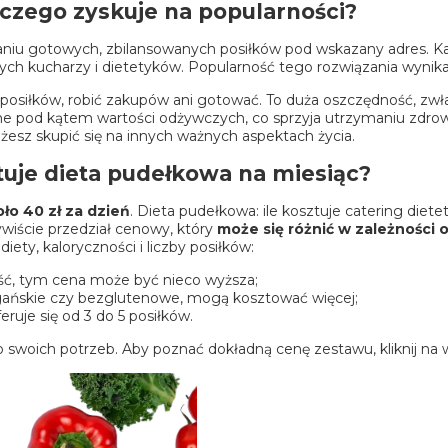
aczego zyskuje na popularności?
zaniu gotowych, zbilansowanych posiłków pod wskazany adres. 
ych kucharzy i dietetyków. Popularność tego rozwiązania wynika
posiłków, robić zakupów ani gotować. To duża oszczędność, zwł
ne pod kątem wartości odżywczych, co sprzyja utrzymaniu zdrowi
esz skupić się na innych ważnych aspektach życia.
ztuje dieta pudełkowa na miesiąc?
oło 40 zł za dzień
. Dieta pudełkowa: ile kosztuje catering diet
ywiście przedział cenowy, który
może się różnić w zależności 
ety, kaloryczności i liczby posiłków:
ć, tym cena może być nieco wyższa;
egańskie czy bezglutenowe, mogą kosztować więcej;
uje się od 3 do 5 posiłków.
 swoich potrzeb. Aby poznać dokładną cenę zestawu, kliknij na wy