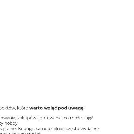
spektów, które
warto wziąć pod uwagę
:
owania, zakupów i gotowania, co może zająć
zy hobby;
są tanie. Kupując samodzielnie, często wydajesz
rnowania żywności;