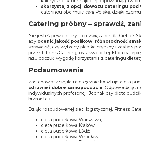
kaloryczne, które najlepiej odpowiadają Tw
skorzystaj z opcji dowozu cateringu pod
cateringu
obejmuje całą Polskę, dzięki czemu
Catering próbny – sprawdź, za
Nie jesteś pewien, czy to rozwiązanie dla Ciebie? Sk
aby
ocenić jakość posiłków, różnorodność sm
sprawdzić, czy wybrany plan kaloryczny i zestaw 
przez Fitness Catering oraz wybór tej, która najlep
razu poczuć wygodę korzystania z cateringu diete
Podsumowanie
Zastanawiasz się, ile miesięcznie kosztuje dieta pu
zdrowie i dobre samopoczucie
. Odpowiadając na
indywidualnych preferencji. Jednak czy dieta pude
brzmi: tak.
Dzięki rozbudowanej sieci logistycznej, Fitness Cat
dieta pudełkowa Warszawa
;
dieta pudełkowa Kraków
;
dieta pudełkowa Łódź
;
dieta pudełkowa Wrocław
;