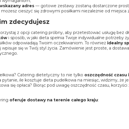
oim wymaganiom;
 wskazany adres
— gotowe zestawy zostaną dostarczone prost
 możesz cieszyć się zdrowymi posiłkami niezależnie od miejsca 
nim zdecydujesz
orzystaj z opcji
catering próbny
, aby przetestować usługę bez 
aków
i sposób, w jaki dieta spełnia Twoje indywidualne potrzeby
posiłków odpowiadają Twoim oczekiwaniom. To również
idealny s
iej wpisuje się w Twój styl życia. Zamówienie jest proste, a dos
tycznego.
dełkowa? Catering dietetyczny to nie tylko
oszczędność czasu i
 pytanie, ile kosztuje dieta pudełkowa na miesiąc, widzimy, że j
łkowa się opłaca? Biorąc pod uwagę oszczędność czasu, korzyści
ering
oferuje dostawy na terenie całego kraju
: