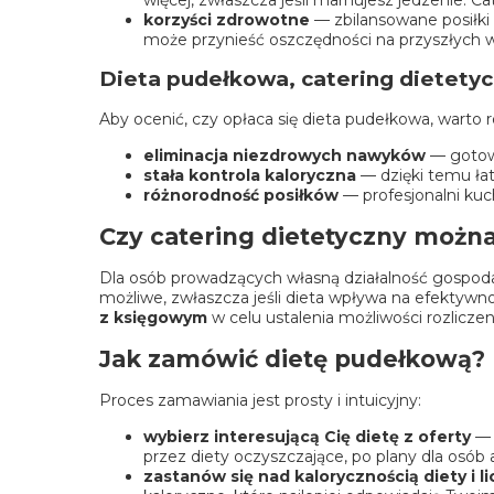
korzyści zdrowotne
— zbilansowane posiłki
może przynieść oszczędności na przyszłych 
Dieta pudełkowa, catering dietetyc
Aby ocenić, czy opłaca się dieta pudełkowa, warto 
eliminacja niezdrowych nawyków
— gotowe
stała kontrola kaloryczna
— dzięki temu ła
różnorodność posiłków
— profesjonalni kuc
Czy catering dietetyczny można
Dla osób prowadzących własną działalność gospoda
możliwe, zwłaszcza jeśli dieta wpływa na efektyw
z księgowym
w celu ustalenia możliwości rozlicze
Jak zamówić dietę pudełkową?
Proces zamawiania jest prosty i intuicyjny:
wybierz interesującą Cię dietę z oferty
— 
przez diety oczyszczające, po plany dla osób
zastanów się nad kalorycznością diety i li