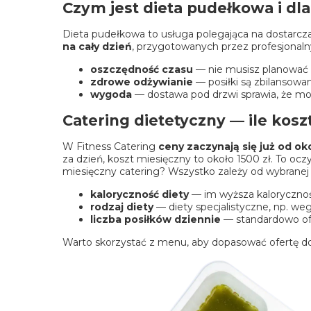
Czym jest dieta pudełkowa i dl
Dieta pudełkowa
to usługa polegająca na dostarc
na cały dzień
, przygotowanych przez profesjonaln
oszczędność czasu
— nie musisz planować 
zdrowe odżywianie
— posiłki są zbilansowa
wygoda
— dostawa pod drzwi sprawia, że moż
Catering dietetyczny — ile kos
W Fitness
Catering
ceny zaczynają się już od ok
za dzień, koszt miesięczny to około 1500 zł. To ocz
miesięczny catering? Wszystko zależy od wybranej di
kaloryczność diety
— im wyższa kalorycznoś
rodzaj diety
— diety specjalistyczne, np. w
liczba posiłków dziennie
— standardowo ofer
Warto skorzystać z
menu
, aby dopasować ofertę do