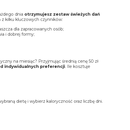
Każdego dnia
otrzymujesz zestaw świeżych dań
 z kilku kluczowych czynników:
aszcza dla zapracowanych osób;
a i dobrej formy;
etyczny na miesiąc? Przyjmując średnią cenę 50 zł
od indywidualnych preferencji
. Ile kosztuje
braną dietę i wybierz kaloryczność oraz liczbę dni.