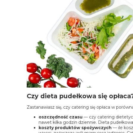
Czy dieta pudełkowa się opłaca
Zastanawiasz się, czy catering się opłaca w poró
oszczędność czasu
— czy catering dietety
nawet kilka godzin dziennie. Dieta pudełkowa 
koszty produktów spożywczych
— ile kosz
więcej, zwłaszcza jeśli marnujesz jedzenie.
Ca