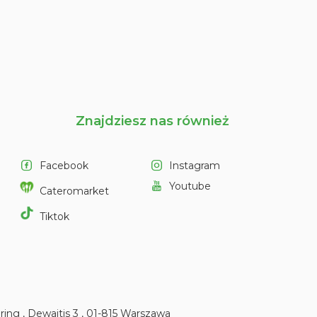
Znajdziesz nas również
Facebook
Instagram
Youtube
Cateromarket
Tiktok
ering
,
Dewajtis 3
,
01-815
Warszaw
a