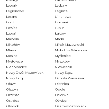
Lębork
Lędziny
Legionowo
Legnica
Leszno
Limanowa
Łódź
Łomianki
Łowicz
Lublin
Luboń
Łuków
Malbork
Marki
Mikołów
Mińsk Mazowiecki
Mława
Mokotów Warszawa
Mosina
Myślenice
Mysłowice
Myszków
Niepołomice
Niewieścin
Nowy Dwór Mazowiecki
Nowy Sącz
Nowy Targ
Ochota Warszawa
Oława
Oleśnica
Olsztyn
Opole
Orzesze
Osielsko
Ostróda
Oświęcim
Otwock
Ożarów Mazowiecki