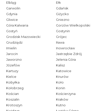
Elbląg
Ełk
Garwolin
Gdańsk
Gdynia
Giżycko
Gliwice
Gniezno
Góra Kalwaria
Gorzów Wielkopolski
Gostyń
Gostynin
Grodzisk Mazowiecki
Grójec
Grudziądz
Iława
Imielin
Inowrocław
Jarocin
Jastrzębie Zdrój
Jaworzno
Jelenia Góra
Józefów
Kalisz
Kartuzy
Katowice
Kielce
Knurów
Kobyłka
Koło
Kołobrzeg
Konin
Kościan
Kościerzyna
Koszalin
Kraków
Krotoszyn
Kutno
Kwidzyn
Łaziska Górne