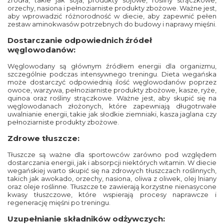
źródła, takie jak soja, produkty sojowe, rośliny strączkowe,
orzechy, nasiona i pełnoziarniste produkty zbożowe. Ważne jest,
aby wprowadzić różnorodność w diecie, aby zapewnić pełen
zestaw aminokwasów potrzebnych do budowy i naprawy mięśni.
Dostarczanie odpowiednich źródeł
węglowodanów:
Węglowodany są głównym źródłem energii dla organizmu,
szczególnie podczas intensywnego treningu. Dieta wegańska
może dostarczyć odpowiednią ilość węglowodanów poprzez
owoce, warzywa, pełnoziarniste produkty zbożowe, kasze, ryże,
quinoa oraz rośliny strączkowe. Ważne jest, aby skupić się na
węglowodanach złożonych, które zapewniają długotrwałe
uwalnianie energii, takie jak słodkie ziemniaki, kasza jaglana czy
pełnoziarniste produkty zbożowe.
Zdrowe tłuszcze:
Tłuszcze są ważne dla sportowców zarówno pod względem
dostarczania energii, jak i absorpcji niektórych witamin. W diecie
wegańskiej warto skupić się na zdrowych tłuszczach roślinnych,
takich jak awokado, orzechy, nasiona, oliwa z oliwek, olej lniany
oraz oleje roślinne. Tłuszcze te zawierają korzystne nienasycone
kwasy tłuszczowe, które wspierają procesy naprawcze i
regenerację mięśni po treningu.
Uzupełnianie składników odżywczych: