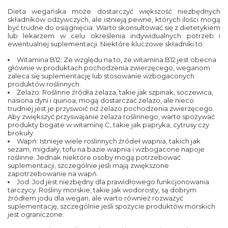
Dieta wegańska może dostarczyć większość niezbędnych
składników odżywczych, ale istnieją pewne, których ilości mogą
być trudne do osiągnięcia. Warto skonsultować się z dietetykiem
lub lekarzem w celu określenia indywidualnych potrzeb i
ewentualnej suplementacji. Niektóre kluczowe składniki to:
Witamina B12: Ze względu na to, że witamina B12 jest obecna
głównie w produktach pochodzenia zwierzęcego, weganom
zaleca się suplementację lub stosowanie wzbogaconych
produktów roślinnych.
Żelazo: Roślinne źródła żelaza, takie jak szpinak, soczewica,
nasiona dyni i quinoa, mogą dostarczać żelazo, ale nieco
trudniej jest je przyswoić niż żelazo pochodzenia zwierzęcego.
Aby zwiększyć przyswajanie żelaza roślinnego, warto spożywać
produkty bogate w witaminę C, takie jak papryka, cytrusy czy
brokuły.
Wapń: Istnieje wiele roślinnych źródeł wapnia, takich jak
sezam, migdały, tofu na bazie wapnia i wzbogacone napoje
roślinne. Jednak niektóre osoby mogą potrzebować
suplementacji, szczególnie jeśli mają zwiększone
zapotrzebowanie na wapń.
Jod: Jod jest niezbędny dla prawidłowego funkcjonowania
tarczycy. Rośliny morskie, takie jak wodorosty, są dobrym
źródłem jodu dla wegan, ale warto również rozważyć
suplementację, szczególnie jeśli spożycie produktów morskich
jest ograniczone.