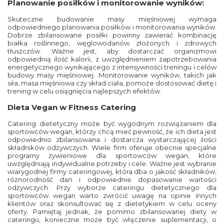
Planowanie posiłków i monitorowanie wyników:
Skuteczne budowanie masy mięśniowej wymaga
odpowiedniego planowania posiłków i monitorowania wyników.
Dobrze zbilansowane posiłki powinny zawierać kombinację
białka roślinnego, węglowodanów złożonych i zdrowych
tłuszczów. Ważne jest, aby dostarczać organizmowi
odpowiednią ilość kalorii, z uwzględnieniem zapotrzebowania
energetycznego wynikającego z intensywności treningu i celów
budowy masy mięśniowej. Monitorowanie wyników, takich jak
siła, masa mięśniowa czy skład ciała, pomoże dostosować dietę i
trening w celu osiągnięcia najlepszych efektów.
Dieta Vegan w Fitness Catering
Catering dietetyczny
może być wygodnym rozwiązaniem dla
sportowców wegan, którzy chcą mieć pewność, że ich dieta jest
odpowiednio zbilansowana i dostarcza wystarczającej ilości
składników odżywczych. Wiele firm oferuje obecnie specjalne
programy żywieniowe dla sportowców wegan, które
uwzględniają indywidualne potrzeby i cele. Ważne jest wybranie
wiarygodnej firmy cateringowej, która dba o jakość składników,
różnorodność dań i odpowiednie dopasowanie wartości
odżywczych. Przy wyborze
cateringu dietetycznego
dla
sportowców wegan warto zwrócić uwagę na opinie innych
klientów oraz skonsultować się z dietetykiem w celu oceny
oferty. Pamiętaj jednak, że pomimo zbilansowanej diety w
cateringu, konieczne może być włączenie suplementacji, o