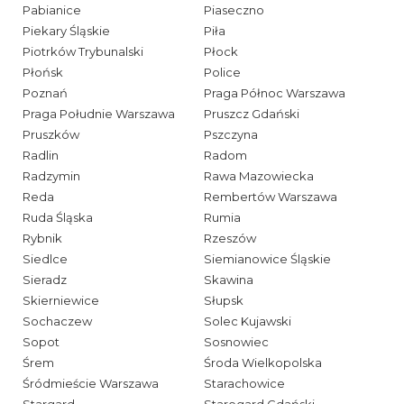
Pabianice
Piaseczno
Piekary Śląskie
Piła
Piotrków Trybunalski
Płock
Płońsk
Police
Poznań
Praga Północ Warszawa
Praga Południe Warszawa
Pruszcz Gdański
Pruszków
Pszczyna
Radlin
Radom
Radzymin
Rawa Mazowiecka
Reda
Rembertów Warszawa
Ruda Śląska
Rumia
Rybnik
Rzeszów
Siedlce
Siemianowice Śląskie
Sieradz
Skawina
Skierniewice
Słupsk
Sochaczew
Solec Kujawski
Sopot
Sosnowiec
Śrem
Środa Wielkopolska
Śródmieście Warszawa
Starachowice
Stargard
Starogard Gdański