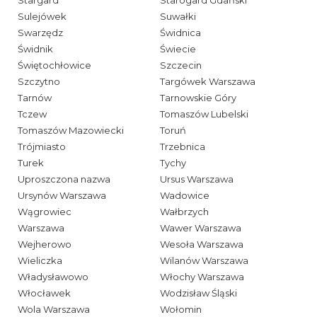
Sulejówek
Suwałki
Swarzędz
Świdnica
Świdnik
Świecie
Świętochłowice
Szczecin
Szczytno
Targówek Warszawa
Tarnów
Tarnowskie Góry
Tczew
Tomaszów Lubelski
Tomaszów Mazowiecki
Toruń
Trójmiasto
Trzebnica
Turek
Tychy
Uproszczona nazwa
Ursus Warszawa
Ursynów Warszawa
Wadowice
Wągrowiec
Wałbrzych
Warszawa
Wawer Warszawa
Wejherowo
Wesoła Warszawa
Wieliczka
Wilanów Warszawa
Władysławowo
Włochy Warszawa
Włocławek
Wodzisław Śląski
Wola Warszawa
Wołomin