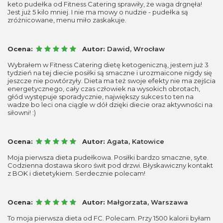
keto pudełka od Fitness Catering sprawiły, że waga drgnęła!
Jest już 5 kilo mniej. I nie ma mowy o nudzie - pudełka są
zróżnicowane, menu miło zaskakuje.
Ocena:
Autor:
Dawid, Wrocław
Wybrałem w Fitness Catering dietę ketogeniczną, jestem już 3
tydzień na tej diecie posiłki są smaczne i urozmaicone nigdy się
jeszcze nie powtórzyły. Dieta ma też swoje efekty nie ma zejścia
energetycznego, cały czas człowiek na wysokich obrotach,
głód występuje sporadycznie, największy sukces to ten na
wadze bo leci ona ciągle w dół dzięki diecie oraz aktywności na
siłowni! :)
Ocena:
Autor:
Agata, Katowice
Moja pierwsza dieta pudełkowa. Posiłki bardzo smaczne, syte.
Codzienna dostawa skoro świt pod drzwi. Błyskawiczny kontakt
z BOK i dietetykiem. Serdecznie polecam!
Ocena:
Autor:
Małgorzata, Warszawa
To moja pierwsza dieta od FC. Polecam. Przy 1500 kalorii byłam