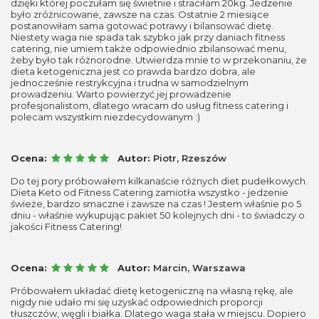
dzięki której poczułam się świetnie i straciłam 20kg. Jedzenie
było zróżnicowane, zawsze na czas. Ostatnie 2 miesiące
postanowiłam sama gotować potrawy i bilansować dietę.
Niestety waga nie spada tak szybko jak przy daniach fitness
catering, nie umiem także odpowiednio zbilansować menu,
żeby było tak różnorodne. Utwierdza mnie to w przekonaniu, że
dieta ketogeniczna jest co prawda bardzo dobra, ale
jednocześnie restrykcyjna i trudna w samodzielnym
prowadzeniu. Warto powierzyć jej prowadzenie
profesjonalistom, dlatego wracam do usług fitness catering i
polecam wszystkim niezdecydowanym :)
Ocena:
Autor:
Piotr, Rzeszów
Do tej pory próbowałem kilkanaście różnych diet pudełkowych.
Dieta Keto od Fitness Catering zamiotła wszystko - jedzenie
świeże, bardzo smaczne i zawsze na czas ! Jestem właśnie po 5
dniu - właśnie wykupując pakiet 50 kolejnych dni - to świadczy o
jakości Fitness Catering!
Ocena:
Autor:
Marcin, Warszawa
Próbowałem układać dietę ketogeniczną na własną rękę, ale
nigdy nie udało mi się uzyskać odpowiednich proporcji
tłuszczów, węgli i białka. Dlatego waga stała w miejscu. Dopiero