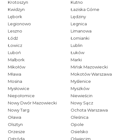
Krotoszyn
Kutno
Kwidzyn
Łaziska Górne
Lębork
Lędziny
Legionowo
Legnica
Leszno
Limanowa
Łódź
Łomianki
Łowicz
Lublin
Luboń
Łuków
Malbork
Marki
Mikołów
Mińsk Mazowiecki
Mława
Mokotów Warszawa
Mosina
Myślenice
Mysłowice
Myszków
Niepołomice
Niewieścin
Nowy Dwór Mazowiecki
Nowy Sącz
Nowy Targ
Ochota Warszawa
Oława
Oleśnica
Olsztyn
Opole
Orzesze
Osielsko
Ostróda
Oświęcim