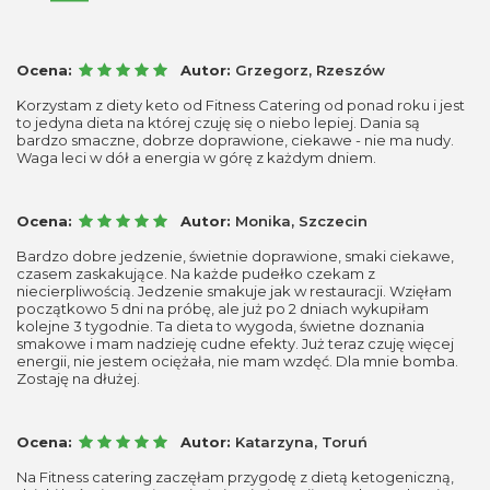
Ocena:
Autor:
Grzegorz, Rzeszów
Korzystam z diety keto od Fitness Catering od ponad roku i jest
to jedyna dieta na której czuję się o niebo lepiej. Dania są
bardzo smaczne, dobrze doprawione, ciekawe - nie ma nudy.
Waga leci w dół a energia w górę z każdym dniem.
Ocena:
Autor:
Monika, Szczecin
Bardzo dobre jedzenie, świetnie doprawione, smaki ciekawe,
czasem zaskakujące. Na każde pudełko czekam z
niecierpliwością. Jedzenie smakuje jak w restauracji. Wzięłam
początkowo 5 dni na próbę, ale już po 2 dniach wykupiłam
kolejne 3 tygodnie. Ta dieta to wygoda, świetne doznania
smakowe i mam nadzieję cudne efekty. Już teraz czuję więcej
energii, nie jestem ociężała, nie mam wzdęć. Dla mnie bomba.
Zostaję na dłużej.
Ocena:
Autor:
Katarzyna, Toruń
Na Fitness catering zaczęłam przygodę z dietą ketogeniczną,