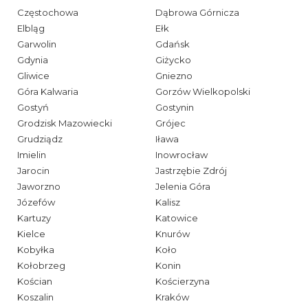
Częstochowa
Dąbrowa Górnicza
Elbląg
Ełk
Garwolin
Gdańsk
Gdynia
Giżycko
Gliwice
Gniezno
Góra Kalwaria
Gorzów Wielkopolski
Gostyń
Gostynin
Grodzisk Mazowiecki
Grójec
Grudziądz
Iława
Imielin
Inowrocław
Jarocin
Jastrzębie Zdrój
Jaworzno
Jelenia Góra
Józefów
Kalisz
Kartuzy
Katowice
Kielce
Knurów
Kobyłka
Koło
Kołobrzeg
Konin
Kościan
Kościerzyna
Koszalin
Kraków