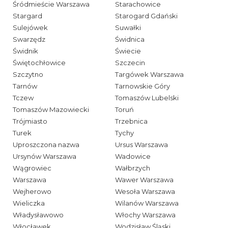
Śródmieście Warszawa
Starachowice
Stargard
Starogard Gdański
Sulejówek
Suwałki
Swarzędz
Świdnica
Świdnik
Świecie
Świętochłowice
Szczecin
Szczytno
Targówek Warszawa
Tarnów
Tarnowskie Góry
Tczew
Tomaszów Lubelski
Tomaszów Mazowiecki
Toruń
Trójmiasto
Trzebnica
Turek
Tychy
Uproszczona nazwa
Ursus Warszawa
Ursynów Warszawa
Wadowice
Wągrowiec
Wałbrzych
Warszawa
Wawer Warszawa
Wejherowo
Wesoła Warszawa
Wieliczka
Wilanów Warszawa
Władysławowo
Włochy Warszawa
Włocławek
Wodzisław Śląski