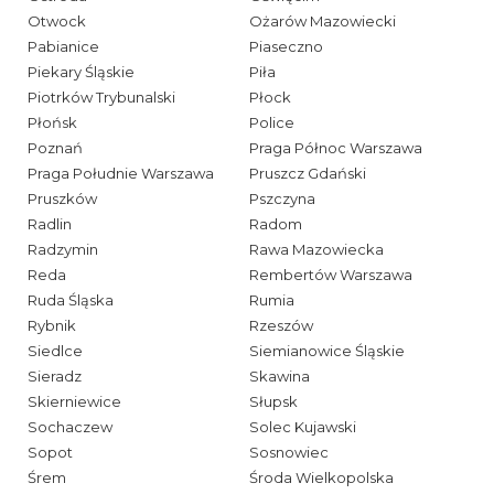
Otwock
Ożarów Mazowiecki
Pabianice
Piaseczno
Piekary Śląskie
Piła
Piotrków Trybunalski
Płock
Płońsk
Police
Poznań
Praga Północ Warszawa
Praga Południe Warszawa
Pruszcz Gdański
Pruszków
Pszczyna
Radlin
Radom
Radzymin
Rawa Mazowiecka
Reda
Rembertów Warszawa
Ruda Śląska
Rumia
Rybnik
Rzeszów
Siedlce
Siemianowice Śląskie
Sieradz
Skawina
Skierniewice
Słupsk
Sochaczew
Solec Kujawski
Sopot
Sosnowiec
Śrem
Środa Wielkopolska