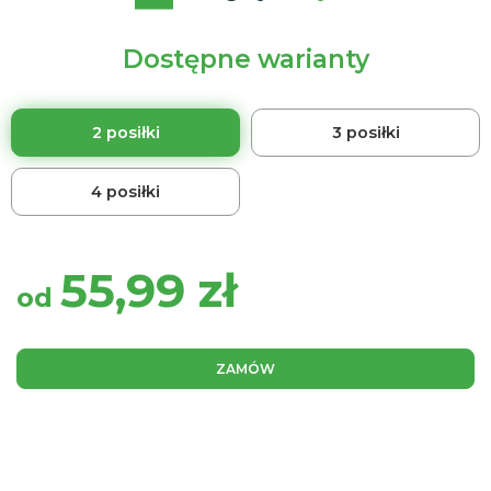
Dostępne warianty
2 posiłki
3 posiłki
4 posiłki
55,99
zł
od
ZAMÓW