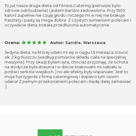
To już nasza druga dieta od Fitness Catering (pierwsze było
zdrowe odchudzanie) i jestem bardzo zadowolona. Przy 1500
kalorii zupełnie nie czuję głodu i niczego mi w niej nie brakuje.
Pasztety i pasty są mega dobre. Z czystym sumieniem polecam i
oczywiście dieta została przedłużona automatycznie.
Ocena:
Autor:
Sandra, Warszawa
Jedyna dieta, na której udało mi się w ciągu 1,5 miesiąca zrzucić
ok. 2 kg tłuszczu (według pomiarów składu ciała na specjalnej
maszynie). Przy okazji byłam syta, chociaż przyznaję, że ochota
na słodycze była straszna i w diecie brakowało mi nabiału w
postaci serków wiejskich ;) no ale efekty były wspaniałe. Jest to
moja 5 przygoda z firmą cateringową i dopiero tym razem
udana! Z pełnym przekonaniem polecam i będę dalej zamawiać
:)