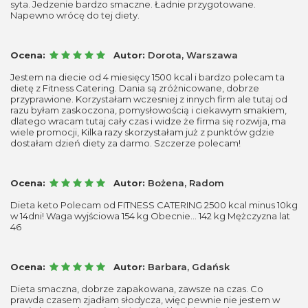
syta. Jedzenie bardzo smaczne. Ładnie przygotowane.
Napewno wrócę do tej diety.
Ocena:
Autor:
Dorota, Warszawa
Jestem na diecie od 4 miesięcy 1500 kcal i bardzo polecam ta
dietę z Fitness Catering. Dania są zróżnicowane, dobrze
przyprawione. Korzystałam wczesniej z innych firm ale tutaj od
razu byłam zaskoczona, pomysłowością i ciekawym smakiem,
dlatego wracam tutaj cały czas i widze że firma się rozwija, ma
wiele promocji, Kilka razy skorzystałam już z punktów gdzie
dostałam dzień diety za darmo. Szczerze polecam!
Ocena:
Autor:
Bożena, Radom
Dieta keto Polecam od FITNESS CATERING 2500 kcal minus 10kg
w 14dni! Waga wyjściowa 154 kg Obecnie... 142 kg Mężczyzna lat
46
Ocena:
Autor:
Barbara, Gdańsk
Dieta smaczna, dobrze zapakowana, zawsze na czas. Co
prawda czasem zjadłam słodycza, więc pewnie nie jestem w