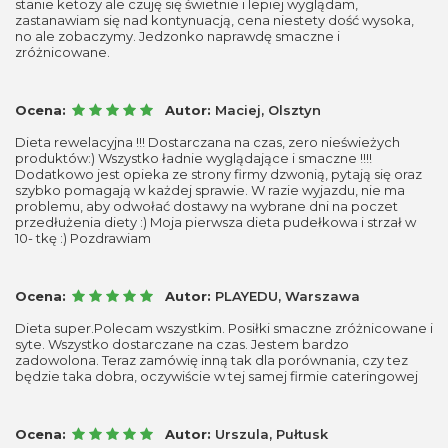
stanie ketozy ale czuję się świetnie i lepiej wyglądam,
zastanawiam się nad kontynuacją, cena niestety dość wysoka,
no ale zobaczymy. Jedzonko naprawdę smaczne i
zróżnicowane.
Ocena:
Autor:
Maciej, Olsztyn
Dieta rewelacyjna !!! Dostarczana na czas, zero nieświeżych
produktów:) Wszystko ładnie wyglądające i smaczne !!!!
Dodatkowo jest opieka ze strony firmy dzwonią, pytają się oraz
szybko pomagają w każdej sprawie. W razie wyjazdu, nie ma
problemu, aby odwołać dostawy na wybrane dni na poczet
przedłużenia diety :) Moja pierwsza dieta pudełkowa i strzał w
10- tkę :) Pozdrawiam
Ocena:
Autor:
PLAYEDU, Warszawa
Dieta super.Polecam wszystkim. Posiłki smaczne zróżnicowane i
syte. Wszystko dostarczane na czas. Jestem bardzo
zadowolona. Teraz zamówię inną tak dla porównania, czy tez
będzie taka dobra, oczywiście w tej samej firmie cateringowej
Ocena:
Autor:
Urszula, Pułtusk