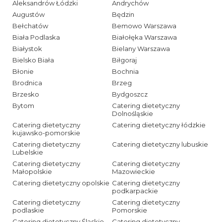
Aleksandrów Łódzki
Andrychów
Augustów
Będzin
Bełchatów
Bemowo Warszawa
Biała Podlaska
Białołęka Warszawa
Białystok
Bielany Warszawa
Bielsko Biała
Biłgoraj
Błonie
Bochnia
Brodnica
Brzeg
Brzesko
Bydgoszcz
Bytom
Catering dietetyczny
Dolnośląskie
Catering dietetyczny
Catering dietetyczny łódzkie
kujawsko-pomorskie
Catering dietetyczny
Catering dietetyczny lubuskie
Lubelskie
Catering dietetyczny
Catering dietetyczny
Małopolskie
Mazowieckie
Catering dietetyczny opolskie
Catering dietetyczny
podkarpackie
Catering dietetyczny
Catering dietetyczny
podlaskie
Pomorskie
Catering dietetyczny Śląskie
Catering dietetyczny