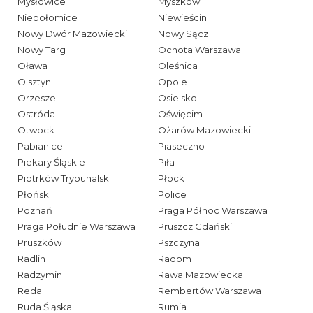
Mysłowice
Myszków
Niepołomice
Niewieścin
Nowy Dwór Mazowiecki
Nowy Sącz
Nowy Targ
Ochota Warszawa
Oława
Oleśnica
Olsztyn
Opole
Orzesze
Osielsko
Ostróda
Oświęcim
Otwock
Ożarów Mazowiecki
Pabianice
Piaseczno
Piekary Śląskie
Piła
Piotrków Trybunalski
Płock
Płońsk
Police
Poznań
Praga Północ Warszawa
Praga Południe Warszawa
Pruszcz Gdański
Pruszków
Pszczyna
Radlin
Radom
Radzymin
Rawa Mazowiecka
Reda
Rembertów Warszawa
Ruda Śląska
Rumia