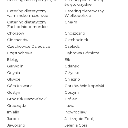
świętokrzyskie
Catering dietetyczny
Catering dietetyczny
warmińsko-mazurskie
Wielkopolskie
Catering dietetyczny
Chełm
Zachodniopomorskie
Chorzów
Choszczno
Ciechanów
Ciechocinek
Czechowice Dziedzice
Czeladź
Częstochowa
Dąbrowa Górnicza
Elbląg
Ełk
Garwolin
Gdańsk
Gdynia
Giżycko
Gliwice
Gniezno
Góra Kalwaria
Gorzów Wielkopolski
Gostyń
Gostynin
Grodzisk Mazowiecki
Grójec
Grudziądz
Iława
Imielin
Inowrocław
Jarocin
Jastrzębie Zdrój
Jaworzno
Jelenia Góra