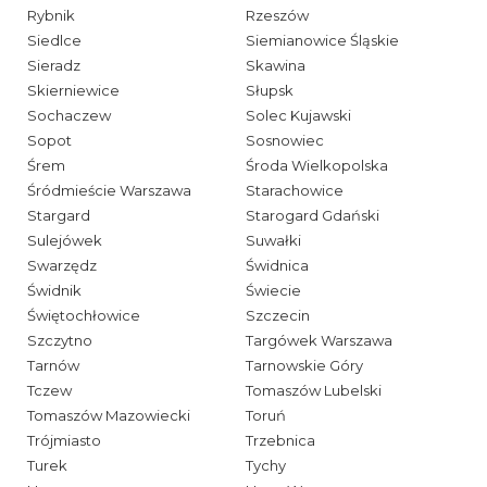
Rybnik
Rzeszów
Siedlce
Siemianowice Śląskie
Sieradz
Skawina
Skierniewice
Słupsk
Sochaczew
Solec Kujawski
Sopot
Sosnowiec
Śrem
Środa Wielkopolska
Śródmieście Warszawa
Starachowice
Stargard
Starogard Gdański
Sulejówek
Suwałki
Swarzędz
Świdnica
Świdnik
Świecie
Świętochłowice
Szczecin
Szczytno
Targówek Warszawa
Tarnów
Tarnowskie Góry
Tczew
Tomaszów Lubelski
Tomaszów Mazowiecki
Toruń
Trójmiasto
Trzebnica
Turek
Tychy