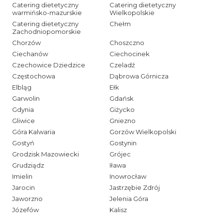
Catering dietetyczny
Catering dietetyczny
warmińsko-mazurskie
Wielkopolskie
Catering dietetyczny
Chełm
Zachodniopomorskie
Chorzów
Choszczno
Ciechanów
Ciechocinek
Czechowice Dziedzice
Czeladź
Częstochowa
Dąbrowa Górnicza
Elbląg
Ełk
Garwolin
Gdańsk
Gdynia
Giżycko
Gliwice
Gniezno
Góra Kalwaria
Gorzów Wielkopolski
Gostyń
Gostynin
Grodzisk Mazowiecki
Grójec
Grudziądz
Iława
Imielin
Inowrocław
Jarocin
Jastrzębie Zdrój
Jaworzno
Jelenia Góra
Józefów
Kalisz