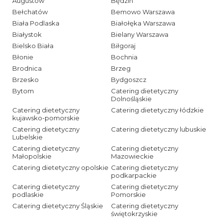
Augustów
Będzin
Bełchatów
Bemowo Warszawa
Biała Podlaska
Białołęka Warszawa
Białystok
Bielany Warszawa
Bielsko Biała
Biłgoraj
Błonie
Bochnia
Brodnica
Brzeg
Brzesko
Bydgoszcz
Bytom
Catering dietetyczny
Dolnośląskie
Catering dietetyczny
Catering dietetyczny łódzkie
kujawsko-pomorskie
Catering dietetyczny
Catering dietetyczny lubuskie
Lubelskie
Catering dietetyczny
Catering dietetyczny
Małopolskie
Mazowieckie
Catering dietetyczny opolskie
Catering dietetyczny
podkarpackie
Catering dietetyczny
Catering dietetyczny
podlaskie
Pomorskie
Catering dietetyczny Śląskie
Catering dietetyczny
świętokrzyskie