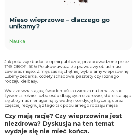
Mięso wieprzowe – dlaczego go
unikamy?
Nauka
Jak pokazuje badanie opinii publicznej przeprowadzone przez
TNS OBOP, 60% Polaków uważa, że prawdziwy obiad musi
zawierać mięso. Z mięs zaś najchętniej wybieramy wieprzowinę.
Lubimy żeberka, kotlety schabowe, pasztety czy różnego
rodzaju kiełbasy.
Wraz ze wzrastającą świadomością i wiedzą na temat zasad
żywienia, rośnie liczba osób dbających o zdrowie, które starając
się utrzymać nienaganną sylwetkę i kondycję fizyczną, coraz
częściej rezygnują z tego tak popularnego rodzaju mięsa.
Czy mają rację? Czy wieprzowina jest
niezdrowa? Dyskusja na ten temat
wydaje się nie mieć końca.