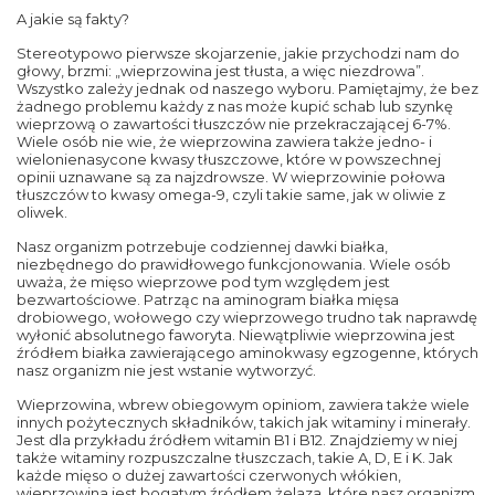
A jakie są fakty?
Stereotypowo pierwsze skojarzenie, jakie przychodzi nam do
głowy, brzmi: „wieprzowina jest tłusta, a więc niezdrowa”.
Wszystko zależy jednak od naszego wyboru. Pamiętajmy, że bez
żadnego problemu każdy z nas może kupić schab lub szynkę
wieprzową o zawartości tłuszczów nie przekraczającej 6-7%.
Wiele osób nie wie, że wieprzowina zawiera także jedno- i
wielonienasycone kwasy tłuszczowe, które w powszechnej
opinii uznawane są za najzdrowsze. W wieprzowinie połowa
tłuszczów to kwasy omega-9, czyli takie same, jak w oliwie z
oliwek.
Nasz organizm potrzebuje codziennej dawki białka,
niezbędnego do prawidłowego funkcjonowania. Wiele osób
uważa, że mięso wieprzowe pod tym względem jest
bezwartościowe. Patrząc na aminogram białka mięsa
drobiowego, wołowego czy wieprzowego trudno tak naprawdę
wyłonić absolutnego faworyta. Niewątpliwie wieprzowina jest
źródłem białka zawierającego aminokwasy egzogenne, których
nasz organizm nie jest wstanie wytworzyć.
Wieprzowina, wbrew obiegowym opiniom, zawiera także wiele
innych pożytecznych składników, takich jak witaminy i minerały.
Jest dla przykładu źródłem witamin B1 i B12. Znajdziemy w niej
także witaminy rozpuszczalne tłuszczach, takie A, D, E i K. Jak
każde mięso o dużej zawartości czerwonych włókien,
wieprzowina jest bogatym źródłem żelaza, które nasz organizm