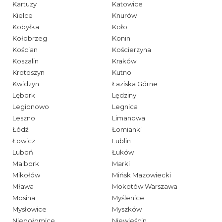
Kartuzy
Katowice
Kielce
Knurów
Kobyłka
Koło
Kołobrzeg
Konin
Kościan
Kościerzyna
Koszalin
Kraków
Krotoszyn
Kutno
Kwidzyn
Łaziska Górne
Lębork
Lędziny
Legionowo
Legnica
Leszno
Limanowa
Łódź
Łomianki
Łowicz
Lublin
Luboń
Łuków
Malbork
Marki
Mikołów
Mińsk Mazowiecki
Mława
Mokotów Warszawa
Mosina
Myślenice
Mysłowice
Myszków
Niepołomice
Niewieścin