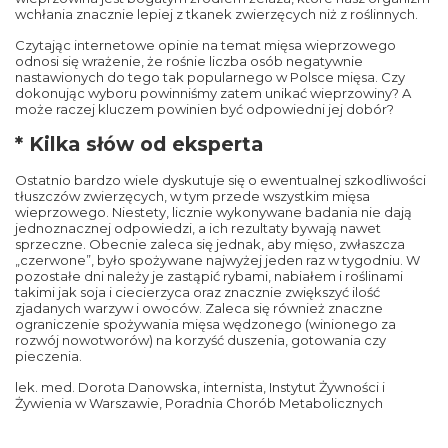
wchłania znacznie lepiej z tkanek zwierzęcych niż z roślinnych.
Czytając internetowe opinie na temat mięsa wieprzowego
odnosi się wrażenie, że rośnie liczba osób negatywnie
nastawionych do tego tak popularnego w Polsce mięsa. Czy
dokonując wyboru powinniśmy zatem unikać wieprzowiny? A
może raczej kluczem powinien być odpowiedni jej dobór?
* Kilka słów od eksperta
Ostatnio bardzo wiele dyskutuje się o ewentualnej szkodliwości
tłuszczów zwierzęcych, w tym przede wszystkim mięsa
wieprzowego. Niestety, licznie wykonywane badania nie dają
jednoznacznej odpowiedzi, a ich rezultaty bywają nawet
sprzeczne. Obecnie zaleca się jednak, aby mięso, zwłaszcza
„czerwone”, było spożywane najwyżej jeden raz w tygodniu. W
pozostałe dni należy je zastąpić rybami, nabiałem i roślinami
takimi jak soja i ciecierzyca oraz znacznie zwiększyć ilość
zjadanych warzyw i owoców. Zaleca się również znaczne
ograniczenie spożywania mięsa wędzonego (winionego za
rozwój nowotworów) na korzyść duszenia, gotowania czy
pieczenia.
lek. med. Dorota Danowska, internista, Instytut Żywności i
Żywienia w Warszawie, Poradnia Chorób Metabolicznych