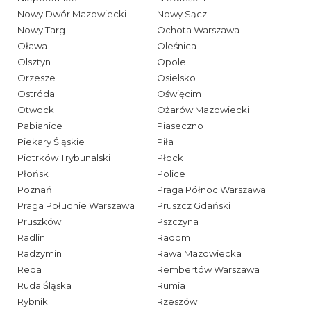
Nowy Dwór Mazowiecki
Nowy Sącz
Nowy Targ
Ochota Warszawa
Oława
Oleśnica
Olsztyn
Opole
Orzesze
Osielsko
Ostróda
Oświęcim
Otwock
Ożarów Mazowiecki
Pabianice
Piaseczno
Piekary Śląskie
Piła
Piotrków Trybunalski
Płock
Płońsk
Police
Poznań
Praga Północ Warszawa
Praga Południe Warszawa
Pruszcz Gdański
Pruszków
Pszczyna
Radlin
Radom
Radzymin
Rawa Mazowiecka
Reda
Rembertów Warszawa
Ruda Śląska
Rumia
Rybnik
Rzeszów