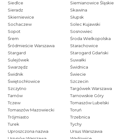
Siedlce
Siemianowice Śląskie
Sieradz
Skawina
Skierniewice
Słupsk
Sochaczew
Solec Kujawski
Sopot
Sosnowiec
Śrem
Środa Wielkopolska
Śródmieście Warszawa
Starachowice
Stargard
Starogard Gdański
Sulejówek
Suwałki
Swarzędz
Świdnica
Świdnik
Świecie
Świętochłowice
Szczecin
Szczytno
Targówek Warszawa
Tarnów
Tarnowskie Góry
Tczew
Tomaszów Lubelski
Tomaszów Mazowiecki
Toruń
Trójmiasto
Trzebnica
Turek
Tychy
Uproszczona nazwa
Ursus Warszawa
Ursynów Warszawa
Wadowice