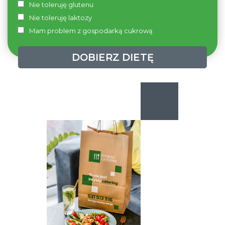
Nie toleruję glutenu
Nie toleruję laktozy
Mam problem z gospodarką cukrową
DOBIERZ DIETĘ