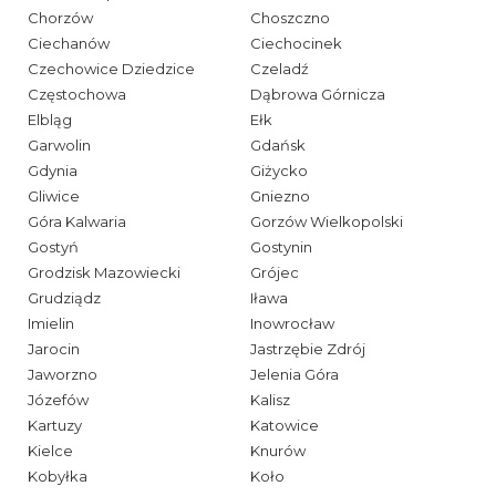
Chorzów
Choszczno
Ciechanów
Ciechocinek
Czechowice Dziedzice
Czeladź
Częstochowa
Dąbrowa Górnicza
Elbląg
Ełk
Garwolin
Gdańsk
Gdynia
Giżycko
Gliwice
Gniezno
Góra Kalwaria
Gorzów Wielkopolski
Gostyń
Gostynin
Grodzisk Mazowiecki
Grójec
Grudziądz
Iława
Imielin
Inowrocław
Jarocin
Jastrzębie Zdrój
Jaworzno
Jelenia Góra
Józefów
Kalisz
Kartuzy
Katowice
Kielce
Knurów
Kobyłka
Koło