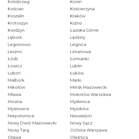
Kołobrzeg
Konin
Kościan
Kościerzyna
Koszalin
Kraków
Krotoszyn
Kutno
Kwidzyn
Łaziska Górne
Lębork
Lędziny
Legionowo
Legnica
Leszno
Limanowa
Łódź
Łomianki
Łowicz
Lublin
Luboń
Łuków
Malbork
Marki
Mikołów
Mińsk Mazowiecki
Mława
Mokotów Warszawa
Mosina
Myślenice
Mysłowice
Myszków
Niepołomice
Niewieścin
Nowy Dwór Mazowiecki
Nowy Sącz
Nowy Targ
Ochota Warszawa
Oława
Oleśnica