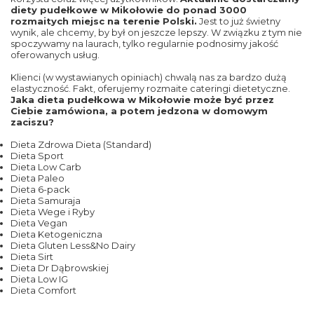
diety pudełkowe w Mikołowie do ponad 3000
rozmaitych miejsc na terenie Polski.
Jest to już świetny
wynik, ale chcemy, by był on jeszcze lepszy. W związku z tym nie
spoczywamy na laurach, tylko regularnie podnosimy jakość
oferowanych usług.
Klienci (w wystawianych opiniach) chwalą nas za bardzo dużą
elastyczność. Fakt, oferujemy rozmaite cateringi dietetyczne.
Jaka dieta pudełkowa w Mikołowie może być przez
Ciebie zamówiona, a potem jedzona w domowym
zaciszu?
Dieta Zdrowa Dieta (Standard)
Dieta Sport
Dieta Low Carb
Dieta Paleo
Dieta 6-pack
Dieta Samuraja
Dieta Wege i Ryby
Dieta Vegan
Dieta Ketogeniczna
Dieta Gluten Less&No Dairy
Dieta Sirt
Dieta Dr Dąbrowskiej
Dieta Low IG
Dieta Comfort