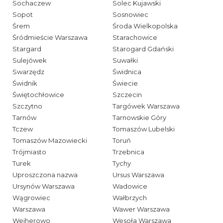
Sochaczew
Solec Kujawski
Sopot
Sosnowiec
Śrem
Środa Wielkopolska
Śródmieście Warszawa
Starachowice
Stargard
Starogard Gdański
Sulejówek
Suwałki
Swarzędz
Świdnica
Świdnik
Świecie
Świętochłowice
Szczecin
Szczytno
Targówek Warszawa
Tarnów
Tarnowskie Góry
Tczew
Tomaszów Lubelski
Tomaszów Mazowiecki
Toruń
Trójmiasto
Trzebnica
Turek
Tychy
Uproszczona nazwa
Ursus Warszawa
Ursynów Warszawa
Wadowice
Wągrowiec
Wałbrzych
Warszawa
Wawer Warszawa
Wejherowo
Wesoła Warszawa