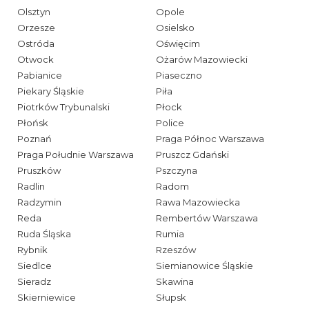
Olsztyn
Opole
Orzesze
Osielsko
Ostróda
Oświęcim
Otwock
Ożarów Mazowiecki
Pabianice
Piaseczno
Piekary Śląskie
Piła
Piotrków Trybunalski
Płock
Płońsk
Police
Poznań
Praga Północ Warszawa
Praga Południe Warszawa
Pruszcz Gdański
Pruszków
Pszczyna
Radlin
Radom
Radzymin
Rawa Mazowiecka
Reda
Rembertów Warszawa
Ruda Śląska
Rumia
Rybnik
Rzeszów
Siedlce
Siemianowice Śląskie
Sieradz
Skawina
Skierniewice
Słupsk