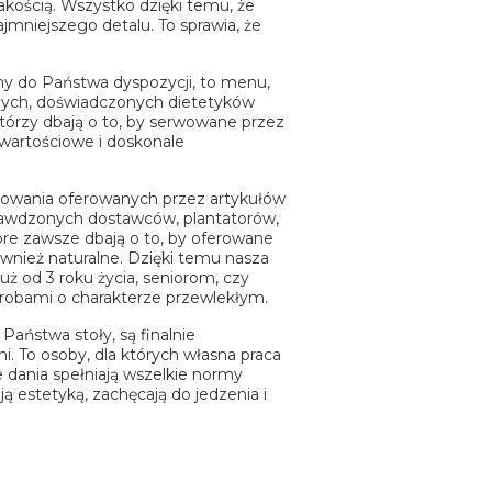
jakością. Wszystko dzięki temu, że
mniejszego detalu. To sprawia, że
my do Państwa dyspozycji, to menu,
nych, doświadczonych dietetyków
 którzy dbają o to, by serwowane przez
nowartościowe i doskonale
owania oferowanych przez artykułów
rawdzonych dostawców, plantatorów,
re zawsze dbają o to, by oferowane
również naturalne. Dzięki temu nasza
 od 3 roku życia, seniorom, czy
orobami o charakterze przewlekłym.
 Państwa stoły, są finalnie
 To osoby, dla których własna praca
że dania spełniają wszelkie normy
ją estetyką, zachęcają do jedzenia i