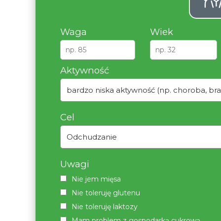
Waga
Wiek
Aktywność
bardzo niska aktywność (np. choroba, bra
Cel
Odchudzanie
Uwagi
Nie jem mięsa
Nie toleruję glutenu
Nie toleruję laktozy
Mam problem z gospodarką cukrową