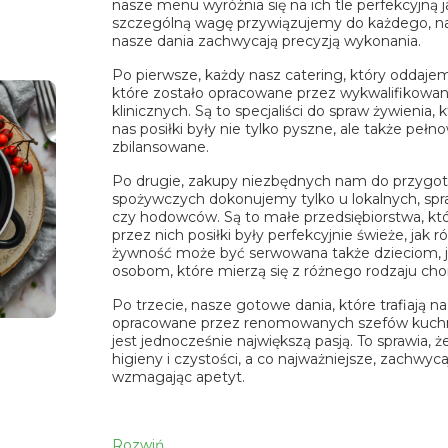
nasze menu wyróżnia się na ich tle perfekcyjną 
szczególną wagę przywiązujemy do każdego, naj
nasze dania zachwycają precyzją wykonania.
Po pierwsze, każdy nasz catering, który oddaje
które zostało opracowane przez wykwalifikowa
klinicznych. Są to specjaliści do spraw żywienia,
nas posiłki były nie tylko pyszne, ale także peł
zbilansowane.
Po drugie, zakupy niezbędnych nam do przygot
spożywczych dokonujemy tylko u lokalnych, sp
czy hodowców. Są to małe przedsiębiorstwa, któ
przez nich posiłki były perfekcyjnie świeże, jak 
żywność może być serwowana także dzieciom, już
osobom, które mierzą się z różnego rodzaju ch
Po trzecie, nasze gotowe dania, które trafiają na
opracowane przez renomowanych szefów kuchni.
jest jednocześnie największą pasją. To sprawia, 
higieny i czystości, a co najważniejsze, zachwyca
wzmagając apetyt.
Rozwiń