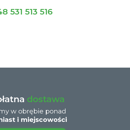
8 531 513 516
płatna
dostawa
śmy w obrębie ponad
iast i miejscowości