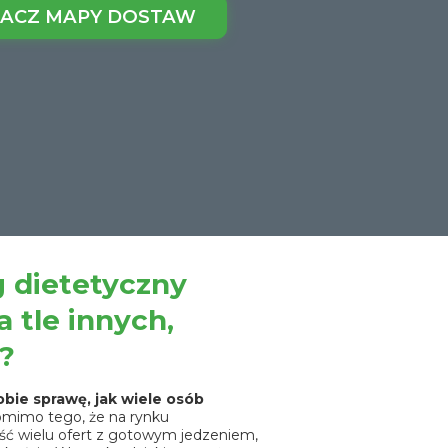
ACZ MAPY DOSTAW
g dietetyczny
 tle innych,
?
bie sprawę, jak wiele osób
mimo tego, że na rynku
ć wielu ofert z gotowym jedzeniem,