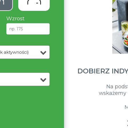
Wzrost
k aktywności)
DOBIERZ IND
Na pods
wskażemy C
M