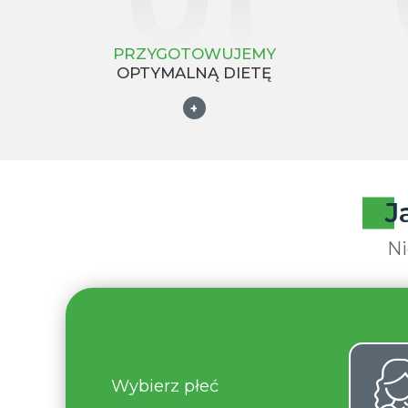
PRZYGOTOWUJEMY
OPTYMALNĄ DIETĘ
+
J
Ni
Wybierz płeć