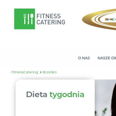
O NAS
NASZE DI
FitnessCatering
Brzesko
Dieta
tygodnia