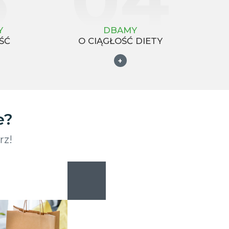
Y
DBAMY
ŚĆ
O CIĄGŁOŚĆ DIETY
+
e?
rz!