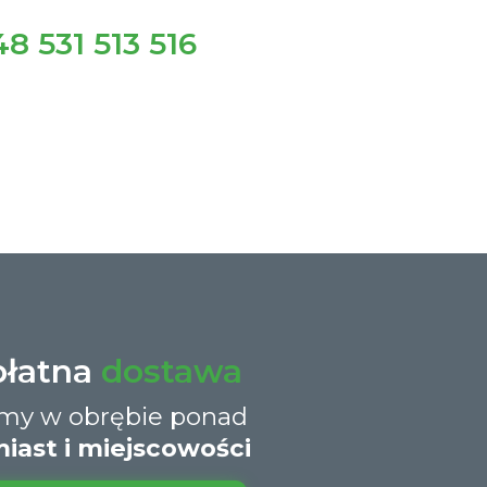
8 531 513 516
płatna
dostawa
śmy w obrębie ponad
iast i miejscowości