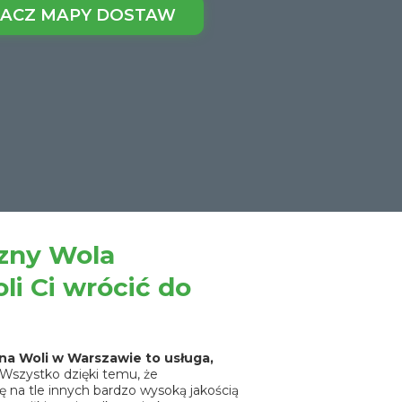
ACZ MAPY DOSTAW
czny Wola
i Ci wrócić do
na Woli w Warszawie to usługa,
 Wszystko dzięki temu, że
 na tle innych bardzo wysoką jakością