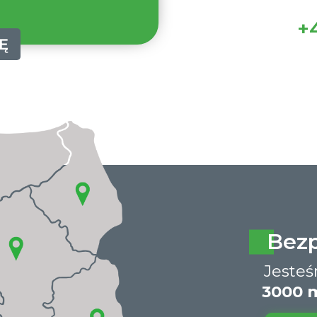
+4
Ę
Bez
Jeste
3000 m