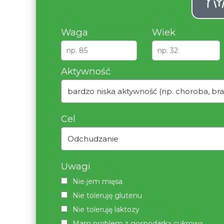
Waga
Wiek
Aktywność
bardzo niska aktywność (np. choroba, bra
Cel
Odchudzanie
Uwagi
Nie jem mięsa
Nie toleruję glutenu
Nie toleruję laktozy
Mam problem z gospodarką cukrową