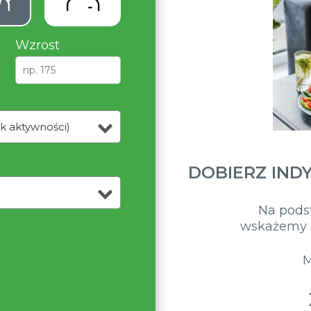
Wzrost
k aktywności)
DOBIERZ IND
Na pods
wskażemy C
M