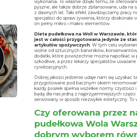
wykonania. To właśnie dzięki temu, że oferowane
pyszne, ale także dobrze zbilansowane, uda na 
z dawnych lat. Taki efekt zawdzięczamy pracy n
specjaliści do spraw żywienia, którzy doskonale wi
on pełny mikro i makro elementów.
Dieta pudełkowa na Woli w Warszawie, która
jest w całości przygotowana jedynie ze st
artykułów spożywczych
. W tym celu wybieram
wolne od sztucznych barwników, konserwantów,
dodatki, które powszechnie można napotkać w p
szkodliwe, a przez lekarzy specjalistów uważan
cywilizacyjnych.
Dobrej jakości jedzenie udaje nam się uzyskać t
przygotowane pod bacznym okiem renomowanych
każdy posiłek spełnia wszelkie normy czystości i
będą dla nas jedną z najprzyjemniejszych części d
serwowany w sposób niezwykle estetyczny. To w
Czy oferowana przez n
pudełkowa Wola Warsz
dobrym wyborem równi