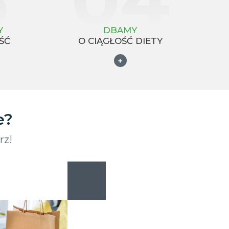
Y
DBAMY
ŚĆ
O CIĄGŁOŚĆ DIETY
+
e?
rz!