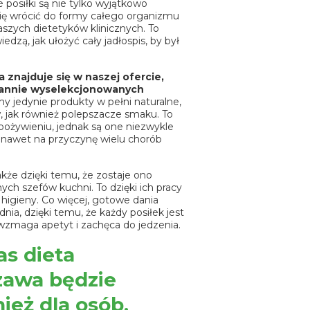
 posiłki są nie tylko wyjątkowo
się wrócić do formy całego organizmu
aszych dietetyków klinicznych. To
edzą, jak ułożyć cały jadłospis, by był
 znajduje się w naszej ofercie,
arannie wyselekcjonowanych
y jedynie produkty w pełni naturalne,
 jak również polepszacze smaku. To
ożywieniu, jednak są one niezwykle
e nawet na przyczynę wielu chorób
akże dzięki temu, że zostaje ono
 szefów kuchni. To dzięki ich pracy
 higieny. Co więcej, gotowe dania
nia, dzięki temu, że każdy posiłek jest
zmaga apetyt i zachęca do jedzenia.
as dieta
awa będzie
eż dla osób,