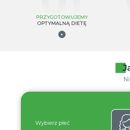
PRZYGOTOWUJEMY
OPTYMALNĄ DIETĘ
+
J
Ni
Wybierz płeć