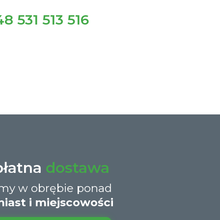
8 531 513 516
płatna
dostawa
śmy w obrębie ponad
iast i miejscowości