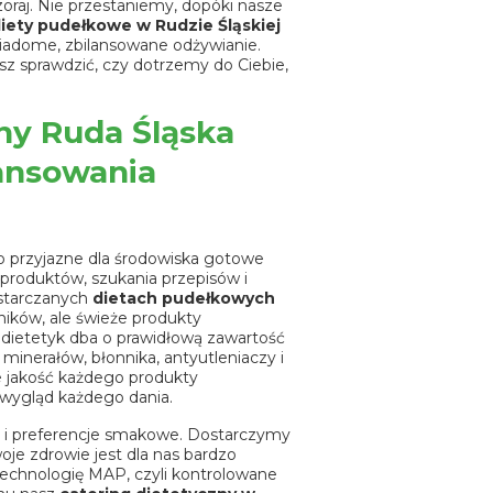
zoraj. Nie przestaniemy, dopóki nasze
iety pudełkowe w Rudzie Śląskiej
iadome, zbilansowane odżywianie.
sz sprawdzić, czy dotrzemy do Ciebie,
ny Ruda Śląska
lansowania
o przyjazne dla środowiska gotowe
h produktów, szukania przepisów i
dostarczanych
dietach pudełkowych
ików, ale świeże produkty
ietetyk dba o prawidłową zawartość
minerałów, błonnika, antyutleniaczy i
e jakość każdego produkty
wygląd każdego dania.
 i preferencje smakowe. Dostarczymy
je zdrowie jest dla nas bardzo
echnologię MAP, czyli kontrolowane