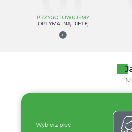
PRZYGOTOWUJEMY
OPTYMALNĄ DIETĘ
+
J
Ni
Wybierz płeć