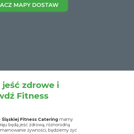
ACZ MAPY DOSTAW
 jeść zdrowe i
wdź Fitness
Śląskiej Fitness Catering
mamy
aju będą jeść zdrową, różnorodną
marnowanie żywności, będziemy żyć