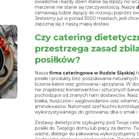
świadomie i każdy dzień stanie się lepszy niż wc
marzenie nie stanie się rzeczywistością. Nasze
d
zamawiają ludzie dążący do rozwoju poprzez św
Jesteśmy już w ponad 3000 miastach, jeśli chce
zapoznaj się z naszą mapą dostaw.
Czy catering dietetycz
przestrzega zasad zbi
posiłków?
Nasza
firma cateringowa w Rudzie Śląskiej
t
posiłki i produkty bez: poszukiwania naturalnyc
liczenia kalorii oraz gotowania i sprzątania. W 
nie znajdziesz konserwantów i sztucznych barwn
pochodzące od znanych nam dostawców. Nasz d
białka, tłuszczów i węglowodanów oraz witamin, 
aminokwasów. Natomiast szef kuchni kontroluj
wykorzystywanego do gotowania, dba o smak i 
Zestawy dietetyczne szykujemy pod Twoje cele
posiłki do Twojego domu lub pracy za darmo. Two
ważne, dlatego do pakowania wykorzystujemy t