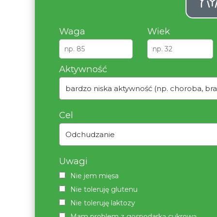
Waga
Wiek
Aktywność
bardzo niska aktywność (np. choroba, bra
Cel
Odchudzanie
Uwagi
Nie jem mięsa
Nie toleruję glutenu
Nie toleruję laktozy
Mam problem z gospodarką cukrową