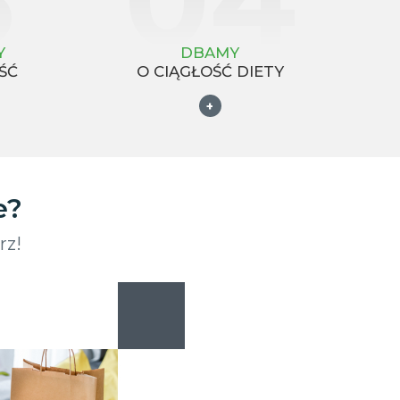
Y
DBAMY
ŚĆ
O CIĄGŁOŚĆ DIETY
+
e?
rz!