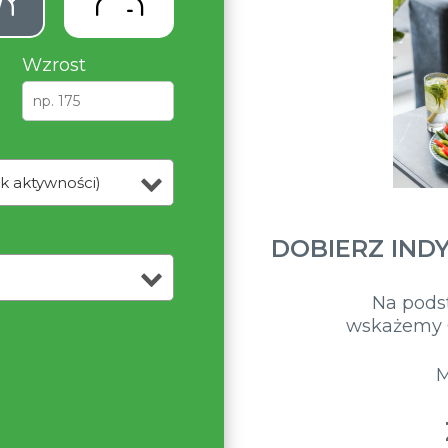
Wzrost
k aktywności)
DOBIERZ IND
Na pods
wskażemy C
M