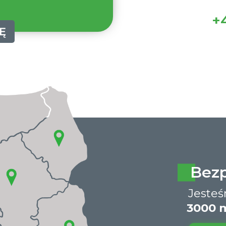
+4
Ę
Bez
Jeste
3000 m