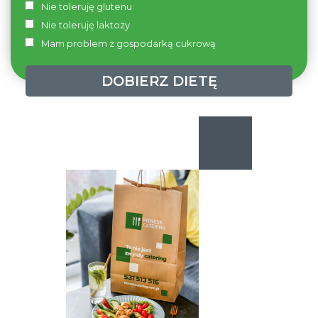
Nie toleruję glutenu
Nie toleruję laktozy
Mam problem z gospodarką cukrową
DOBIERZ DIETĘ