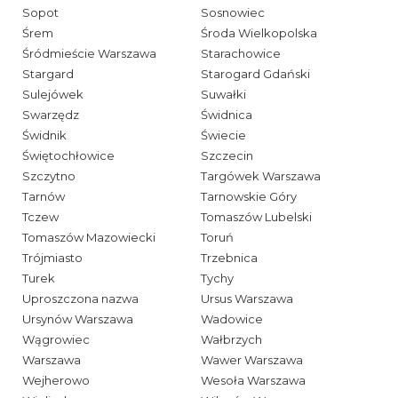
Sopot
Sosnowiec
Śrem
Środa Wielkopolska
Śródmieście Warszawa
Starachowice
Stargard
Starogard Gdański
Sulejówek
Suwałki
Swarzędz
Świdnica
Świdnik
Świecie
Świętochłowice
Szczecin
Szczytno
Targówek Warszawa
Tarnów
Tarnowskie Góry
Tczew
Tomaszów Lubelski
Tomaszów Mazowiecki
Toruń
Trójmiasto
Trzebnica
Turek
Tychy
Uproszczona nazwa
Ursus Warszawa
Ursynów Warszawa
Wadowice
Wągrowiec
Wałbrzych
Warszawa
Wawer Warszawa
Wejherowo
Wesoła Warszawa