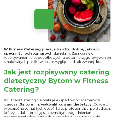
W Fitness Catering pracują bardzo dobrej jakości
specjaliści od rozmaitych dziedzin.
Zajmują się oni
rozpisywaniem diet pudełkowych, a potem przygotowywaniem
smakowitych posiłków. Jak to wygląda od tak zwanej „kuchni”?
Jak jest rozpisywany catering
dietetyczny Bytom w Fitness
Catering?
W Fitness Catering nie brakuje ekspertów od rozmaitych
dziedzin.
Są to m.in. wykwalifikowani dietetycy.
Co warto
wiedzieć na temat tych osób? Są to profesjonaliści po studiach,
którzy nadal interesują się rozmaitymi zagadnieniami
dotyczącymi zdrowego odżywiania itd. U nas wyznaje się