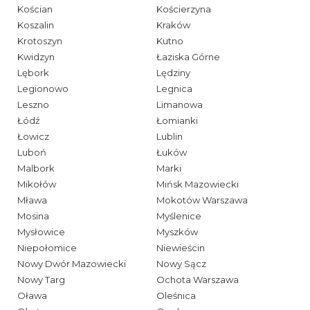
Kościan
Kościerzyna
Koszalin
Kraków
Krotoszyn
Kutno
Kwidzyn
Łaziska Górne
Lębork
Lędziny
Legionowo
Legnica
Leszno
Limanowa
Łódź
Łomianki
Łowicz
Lublin
Luboń
Łuków
Malbork
Marki
Mikołów
Mińsk Mazowiecki
Mława
Mokotów Warszawa
Mosina
Myślenice
Mysłowice
Myszków
Niepołomice
Niewieścin
Nowy Dwór Mazowiecki
Nowy Sącz
Nowy Targ
Ochota Warszawa
Oława
Oleśnica