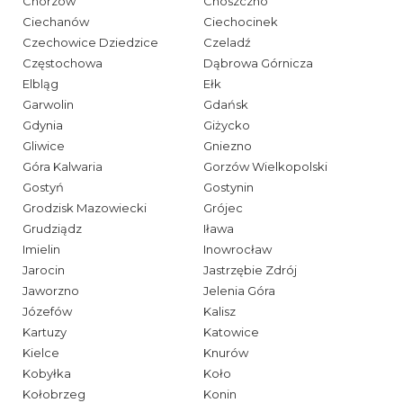
Chorzów
Choszczno
Ciechanów
Ciechocinek
Czechowice Dziedzice
Czeladź
Częstochowa
Dąbrowa Górnicza
Elbląg
Ełk
Garwolin
Gdańsk
Gdynia
Giżycko
Gliwice
Gniezno
Góra Kalwaria
Gorzów Wielkopolski
Gostyń
Gostynin
Grodzisk Mazowiecki
Grójec
Grudziądz
Iława
Imielin
Inowrocław
Jarocin
Jastrzębie Zdrój
Jaworzno
Jelenia Góra
Józefów
Kalisz
Kartuzy
Katowice
Kielce
Knurów
Kobyłka
Koło
Kołobrzeg
Konin