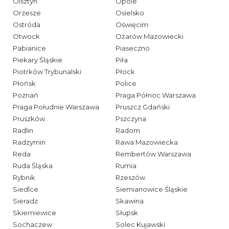
Olsztyn
Opole
Orzesze
Osielsko
Ostróda
Oświęcim
Otwock
Ożarów Mazowiecki
Pabianice
Piaseczno
Piekary Śląskie
Piła
Piotrków Trybunalski
Płock
Płońsk
Police
Poznań
Praga Północ Warszawa
Praga Południe Warszawa
Pruszcz Gdański
Pruszków
Pszczyna
Radlin
Radom
Radzymin
Rawa Mazowiecka
Reda
Rembertów Warszawa
Ruda Śląska
Rumia
Rybnik
Rzeszów
Siedlce
Siemianowice Śląskie
Sieradz
Skawina
Skierniewice
Słupsk
Sochaczew
Solec Kujawski