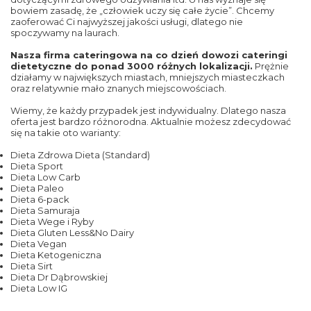
bowiem zasadę, że „człowiek uczy się całe życie”. Chcemy
zaoferować Ci najwyższej jakości usługi, dlatego nie
spoczywamy na laurach.
Nasza firma cateringowa na co dzień dowozi cateringi
dietetyczne do ponad 3000 różnych lokalizacji.
Prężnie
działamy w największych miastach, mniejszych miasteczkach
oraz relatywnie mało znanych miejscowościach.
Wiemy, że każdy przypadek jest indywidualny. Dlatego nasza
oferta jest bardzo różnorodna. Aktualnie możesz zdecydować
się na takie oto warianty:
Dieta Zdrowa Dieta (Standard)
Dieta Sport
Dieta Low Carb
Dieta Paleo
Dieta 6-pack
Dieta Samuraja
Dieta Wege i Ryby
Dieta Gluten Less&No Dairy
Dieta Vegan
Dieta Ketogeniczna
Dieta Sirt
Dieta Dr Dąbrowskiej
Dieta Low IG