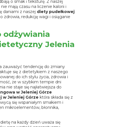
ają o smak i teksturę. Z naszej
ie mają czasu na liczenie kalorii i
ię daniami z naszej
diety pudełkowej
 zdrowia, redukcję wagi i osiąganie
 odżywiania
ietetyczny Jelenia
a zauważyć tendencję do zmiany
ktuje się z dietetykiem z naszego
anej do ich stylu życia, zdrowia i
ość, że w szybkim tempie dni
 nie staje się najłatwiejsza do
ingowa w Jeleniej Górze
j w Jeleniej Górze
która składa się z
chwycą się wspaniałym smakiem i
łen mikroelementów, błonnika,
dietę na każdy dzień uważa się