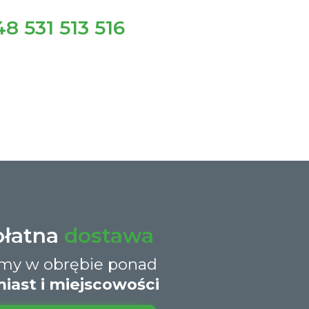
8 531 513 516
płatna
dostawa
śmy w obrębie ponad
iast i miejscowości