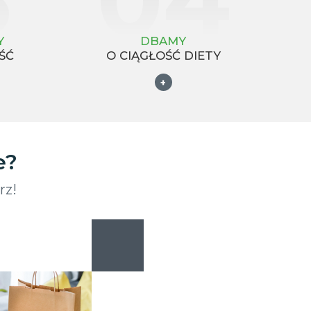
Y
DBAMY
ŚĆ
O CIĄGŁOŚĆ DIETY
+
e?
rz!