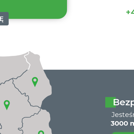
+4
Ę
Bez
Jeste
3000 m