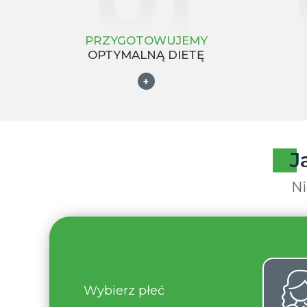
PRZYGOTOWUJEMY
OPTYMALNĄ DIETĘ
+
J
Ni
Wybierz płeć