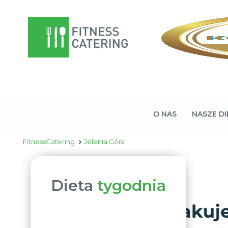
O NAS
NASZE DI
FitnessCatering
Jelenia Góra
Dieta
tygodnia