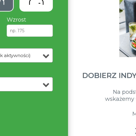
Wzrost
k aktywności)
DOBIERZ IND
Na pods
wskażemy C
M