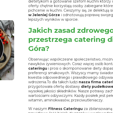
dietetykom a gotowanie szefom kuchni którzy db
oferty chętnie korzystają osoby zabiegane które n
pichcenie w kuchni. Cieszymy się, że delektują s
w Jeleniej Górze
i odnotowują poprawę swojego
lepszych wyników w sporcie.
Jakich zasad zdrowego
przestrzega catering d
Góra?
Obserwując współczesne społeczeństwo, możn
nawyków żywieniowych. Coraz więcej osób konta
cateringu
i prosi o skomponowanie diety dopasow
preferencji smakowych. Wszyscy mamy świadom
kwestia odpowiedniego i prawidłowego odżywiania
wdrożenia.To dla takich ludzi
nasza firma cater
przygotowała ofertę dostawy
diety pudełkowe
wysokiej jakości składników. Nasze potrawy za
wartościami odżywczymi. Każdy posiłek jest pe
witamin, aminokwasów, przeciwutleniaczy.
W naszym
Fitness Cateringu
za zbilansowaną 