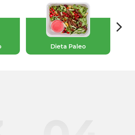
b
Dieta Paleo
3
04