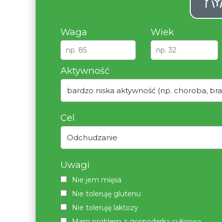
Waga
Wiek
Aktywność
bardzo niska aktywność (np. choroba, bra
Cel
Odchudzanie
Uwagi
Nie jem mięsa
Nie toleruję glutenu
Nie toleruję laktozy
Mam problem z gospodarką cukrową