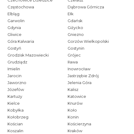
Czechowice Dziedzice
Czeladź
Częstochowa
Dąbrowa Górnicza
Elbląg
Ełk
Garwolin
Gdańsk
Gdynia
Giżycko
Gliwice
Gniezno
Góra Kalwaria
Gorzów Wielkopolski
Gostyń
Gostynin
Grodzisk Mazowiecki
Grójec
Grudziądz
Iława
Imielin
Inowrocław
Jarocin
Jastrzębie Zdrój
Jaworzno
Jelenia Góra
Józefów
Kalisz
Kartuzy
Katowice
Kielce
Knurów
Kobyłka
Koło
Kołobrzeg
Konin
Kościan
Kościerzyna
Koszalin
Kraków