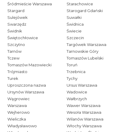
Śródmieście Warszawa
Starachowice
Stargard
Starogard Gdański
Sulejówek
Suwałki
Swarzędz
Świdnica
Świdnik
Świecie
Świętochłowice
Szczecin
Szczytno
Targówek Warszawa
Tarnów
Tarnowskie Góry
Tczew
Tomaszów Lubelski
Tomaszów Mazowiecki
Toruń
Trójmiasto
Trzebnica
Turek
Tychy
Uproszczona nazwa
Ursus Warszawa
Ursynów Warszawa
Wadowice
Wągrowiec
Wałbrzych
Warszawa
Wawer Warszawa
Wejherowo
Wesoła Warszawa
Wieliczka
Wilanów Warszawa
Władysławowo
Włochy Warszawa