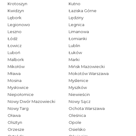
Krotoszyn
Kutno
Kwidzyn
Łaziska Górne
Lębork
Lędziny
Legionowo
Legnica
Leszno
Limanowa
Łódź
Łomianki
Łowicz
Lublin
Luboń
Łuków
Malbork
Marki
Mikołów
Mińsk Mazowiecki
Mława
Mokotów Warszawa
Mosina
Myślenice
Mysłowice
Myszków
Niepołomice
Niewieścin
Nowy Dwór Mazowiecki
Nowy Sącz
Nowy Targ
Ochota Warszawa
Oława
Oleśnica
Olsztyn
Opole
Orzesze
Osielsko