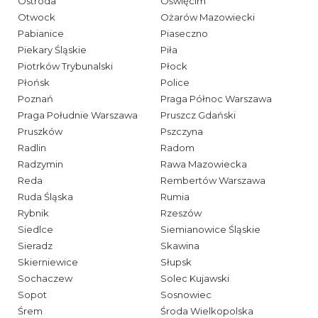
Ostróda
Oświęcim
Otwock
Ożarów Mazowiecki
Pabianice
Piaseczno
Piekary Śląskie
Piła
Piotrków Trybunalski
Płock
Płońsk
Police
Poznań
Praga Północ Warszawa
Praga Południe Warszawa
Pruszcz Gdański
Pruszków
Pszczyna
Radlin
Radom
Radzymin
Rawa Mazowiecka
Reda
Rembertów Warszawa
Ruda Śląska
Rumia
Rybnik
Rzeszów
Siedlce
Siemianowice Śląskie
Sieradz
Skawina
Skierniewice
Słupsk
Sochaczew
Solec Kujawski
Sopot
Sosnowiec
Śrem
Środa Wielkopolska