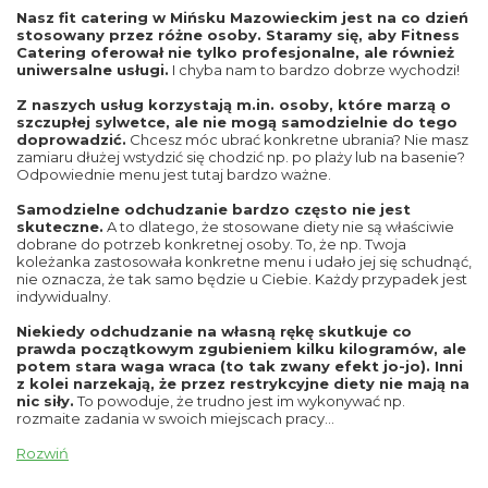
Nasz fit catering w Mińsku Mazowieckim jest na co dzień
stosowany przez różne osoby. Staramy się, aby Fitness
Catering oferował nie tylko profesjonalne, ale również
uniwersalne usługi.
I chyba nam to bardzo dobrze wychodzi!
Z naszych usług korzystają m.in. osoby, które marzą o
szczupłej sylwetce, ale nie mogą samodzielnie do tego
doprowadzić.
Chcesz móc ubrać konkretne ubrania? Nie masz
zamiaru dłużej wstydzić się chodzić np. po plaży lub na basenie?
Odpowiednie menu jest tutaj bardzo ważne.
Samodzielne odchudzanie bardzo często nie jest
skuteczne.
A to dlatego, że stosowane diety nie są właściwie
dobrane do potrzeb konkretnej osoby. To, że np. Twoja
koleżanka zastosowała konkretne menu i udało jej się schudnąć,
nie oznacza, że tak samo będzie u Ciebie. Każdy przypadek jest
indywidualny.
Niekiedy odchudzanie na własną rękę skutkuje co
prawda początkowym zgubieniem kilku kilogramów, ale
potem stara waga wraca (to tak zwany efekt jo-jo). Inni
z kolei narzekają, że przez restrykcyjne diety nie mają na
nic siły.
To powoduje, że trudno jest im wykonywać np.
rozmaite zadania w swoich miejscach pracy…
Rozwiń