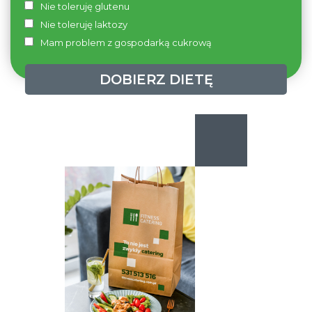
Nie toleruję glutenu
Nie toleruję laktozy
Mam problem z gospodarką cukrową
DOBIERZ DIETĘ