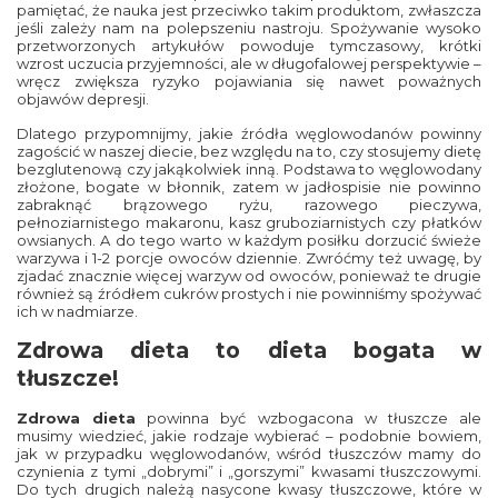
pamiętać, że nauka jest przeciwko takim produktom, zwłaszcza
jeśli zależy nam na polepszeniu nastroju. Spożywanie wysoko
przetworzonych artykułów powoduje tymczasowy, krótki
wzrost uczucia przyjemności, ale w długofalowej perspektywie –
wręcz zwiększa ryzyko pojawiania się nawet poważnych
objawów depresji.
Dlatego przypomnijmy, jakie źródła węglowodanów powinny
zagościć w naszej diecie, bez względu na to, czy stosujemy dietę
bezglutenową czy jakąkolwiek inną. Podstawa to węglowodany
złożone, bogate w błonnik, zatem w jadłospisie nie powinno
zabraknąć brązowego ryżu, razowego pieczywa,
pełnoziarnistego makaronu, kasz gruboziarnistych czy płatków
owsianych. A do tego warto w każdym posiłku dorzucić świeże
warzywa i 1-2 porcje owoców dziennie. Zwróćmy też uwagę, by
zjadać znacznie więcej warzyw od owoców, ponieważ te drugie
również są źródłem cukrów prostych i nie powinniśmy spożywać
ich w nadmiarze.
Zdrowa dieta to dieta bogata w
tłuszcze!
Zdrowa dieta
powinna być wzbogacona w tłuszcze ale
musimy wiedzieć, jakie rodzaje wybierać – podobnie bowiem,
jak w przypadku węglowodanów, wśród tłuszczów mamy do
czynienia z tymi „dobrymi” i „gorszymi” kwasami tłuszczowymi.
Do tych drugich należą nasycone kwasy tłuszczowe, które w