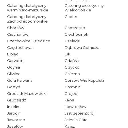
Catering dietetyczny
Catering dietetyczny
warmińsko-mazurskie
Wielkopolskie
Catering dietetyczny
Chełm
Zachodniopomorskie
Chorzów
Choszczno
Ciechanów
Ciechocinek
Czechowice Dziedzice
Czeladź
Częstochowa
Dąbrowa Górnicza
Elbląg
Ełk
Garwolin
Gdańsk
Gdynia
Giżycko
Gliwice
Gniezno
Góra Kalwaria
Gorzów Wielkopolski
Gostyń
Gostynin
Grodzisk Mazowiecki
Grójec
Grudziądz
Iława
Imielin
Inowrocław
Jarocin
Jastrzębie Zdrój
Jaworzno
Jelenia Góra
Józefów
Kalisz