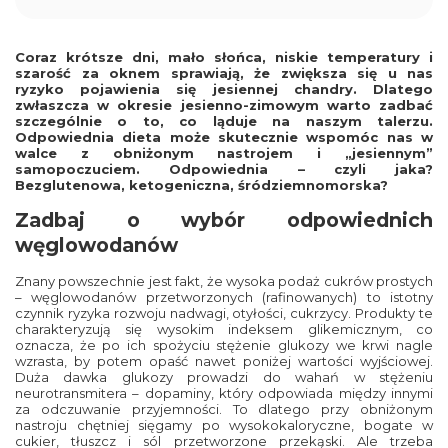
Coraz krótsze dni, mało słońca, niskie temperatury i
szarość za oknem sprawiają, że zwiększa się u nas
ryzyko pojawienia się jesiennej chandry. Dlatego
zwłaszcza w okresie jesienno-zimowym warto zadbać
szczególnie o to, co ląduje na naszym talerzu.
Odpowiednia dieta może skutecznie wspomóc nas w
walce z obniżonym nastrojem i „jesiennym”
samopoczuciem. Odpowiednia – czyli jaka?
Bezglutenowa, ketogeniczna, śródziemnomorska?
Zadbaj o wybór odpowiednich
węglowodanów
Znany powszechnie jest fakt, że wysoka podaż cukrów prostych
– węglowodanów przetworzonych (rafinowanych) to istotny
czynnik ryzyka rozwoju nadwagi, otyłości, cukrzycy. Produkty te
charakteryzują się wysokim indeksem glikemicznym, co
oznacza, że po ich spożyciu stężenie glukozy we krwi nagle
wzrasta, by potem opaść nawet poniżej wartości wyjściowej.
Duża dawka glukozy prowadzi do wahań w stężeniu
neurotransmitera – dopaminy, który odpowiada między innymi
za odczuwanie przyjemności. To dlatego przy obniżonym
nastroju chętniej sięgamy po wysokokaloryczne, bogate w
cukier, tłuszcz i sól przetworzone przekąski. Ale trzeba