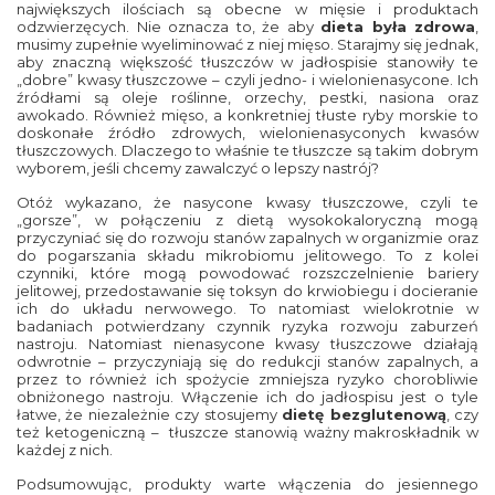
największych ilościach są obecne w mięsie i produktach
odzwierzęcych. Nie oznacza to, że aby
dieta była zdrowa
,
musimy zupełnie wyeliminować z niej mięso. Starajmy się jednak,
aby znaczną większość tłuszczów w jadłospisie stanowiły te
„dobre” kwasy tłuszczowe – czyli jedno- i wielonienasycone. Ich
źródłami są oleje roślinne, orzechy, pestki, nasiona oraz
awokado. Również mięso, a konkretniej tłuste ryby morskie to
doskonałe źródło zdrowych, wielonienasyconych kwasów
tłuszczowych. Dlaczego to właśnie te tłuszcze są takim dobrym
wyborem, jeśli chcemy zawalczyć o lepszy nastrój?
Otóż wykazano, że nasycone kwasy tłuszczowe, czyli te
„gorsze”, w połączeniu z dietą wysokokaloryczną mogą
przyczyniać się do rozwoju stanów zapalnych w organizmie oraz
do pogarszania składu mikrobiomu jelitowego. To z kolei
czynniki, które mogą powodować rozszczelnienie bariery
jelitowej, przedostawanie się toksyn do krwiobiegu i docieranie
ich do układu nerwowego. To natomiast wielokrotnie w
badaniach potwierdzany czynnik ryzyka rozwoju zaburzeń
nastroju. Natomiast nienasycone kwasy tłuszczowe działają
odwrotnie – przyczyniają się do redukcji stanów zapalnych, a
przez to również ich spożycie zmniejsza ryzyko chorobliwie
obniżonego nastroju. Włączenie ich do jadłospisu jest o tyle
łatwe, że niezależnie czy stosujemy
dietę bezglutenową
, czy
też ketogeniczną – tłuszcze stanowią ważny makroskładnik w
każdej z nich.
Podsumowując, produkty warte włączenia do jesiennego