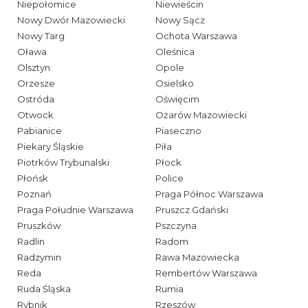
Niepołomice
Niewieścin
Nowy Dwór Mazowiecki
Nowy Sącz
Nowy Targ
Ochota Warszawa
Oława
Oleśnica
Olsztyn
Opole
Orzesze
Osielsko
Ostróda
Oświęcim
Otwock
Ożarów Mazowiecki
Pabianice
Piaseczno
Piekary Śląskie
Piła
Piotrków Trybunalski
Płock
Płońsk
Police
Poznań
Praga Północ Warszawa
Praga Południe Warszawa
Pruszcz Gdański
Pruszków
Pszczyna
Radlin
Radom
Radzymin
Rawa Mazowiecka
Reda
Rembertów Warszawa
Ruda Śląska
Rumia
Rybnik
Rzeszów