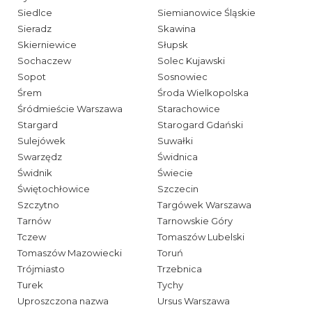
Siedlce
Siemianowice Śląskie
Sieradz
Skawina
Skierniewice
Słupsk
Sochaczew
Solec Kujawski
Sopot
Sosnowiec
Śrem
Środa Wielkopolska
Śródmieście Warszawa
Starachowice
Stargard
Starogard Gdański
Sulejówek
Suwałki
Swarzędz
Świdnica
Świdnik
Świecie
Świętochłowice
Szczecin
Szczytno
Targówek Warszawa
Tarnów
Tarnowskie Góry
Tczew
Tomaszów Lubelski
Tomaszów Mazowiecki
Toruń
Trójmiasto
Trzebnica
Turek
Tychy
Uproszczona nazwa
Ursus Warszawa