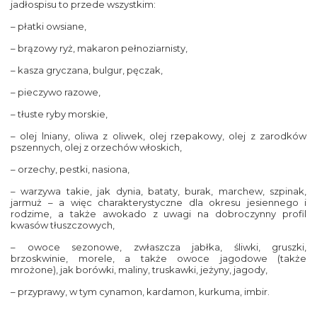
jadłospisu to przede wszystkim:
– płatki owsiane,
– brązowy ryż, makaron pełnoziarnisty,
– kasza gryczana, bulgur, pęczak,
– pieczywo razowe,
– tłuste ryby morskie,
– olej lniany, oliwa z oliwek, olej rzepakowy, olej z zarodków
pszennych, olej z orzechów włoskich,
– orzechy, pestki, nasiona,
– warzywa takie, jak dynia, bataty, burak, marchew, szpinak,
jarmuż – a więc charakterystyczne dla okresu jesiennego i
rodzime, a także awokado z uwagi na dobroczynny profil
kwasów tłuszczowych,
– owoce sezonowe, zwłaszcza jabłka, śliwki, gruszki,
brzoskwinie, morele, a także owoce jagodowe (także
mrożone), jak borówki, maliny, truskawki, jeżyny, jagody,
– przyprawy, w tym cynamon, kardamon, kurkuma, imbir.