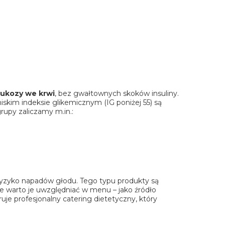
lukozy we krwi
, bez gwałtownych skoków insuliny.
niskim indeksie glikemicznym (IG poniżej 55) są
rupy zaliczamy m.in.:
 ryzyko napadów głodu. Tego typu produkty są
ie warto je uwzględniać w
menu
– jako źródło
ruje profesjonalny
catering dietetyczny
, który