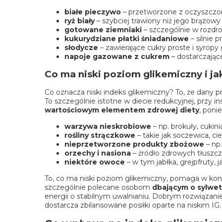
białe pieczywo
– przetworzone z oczyszczon
ryż biały
– szybciej trawiony niż jego brązow
gotowane ziemniaki
– szczególnie w rozdrob
kukurydziane płatki śniadaniowe
– silnie 
słodycze
– zawierające cukry proste i syrop
napoje gazowane z cukrem
– dostarczając
Co ma niski poziom glikemiczny i j
Co oznacza niski indeks glikemiczny? To, że dany
To szczególnie istotne w diecie redukcyjnej, przy i
wartościowym elementem zdrowej diety
, poni
warzywa nieskrobiowe
– np. brokuły, cukini
rośliny strączkowe
– takie jak soczewica, cie
nieprzetworzone produkty zbożowe
– np.
orzechy i nasiona
– źródło zdrowych tłuszcz
niektóre owoce
– w tym jabłka, grejpfruty, 
To, co ma niski poziom glikemiczny, pomaga w kont
szczególnie polecane osobom
dbającym o sylwet
energii o stabilnym uwalnianiu. Dobrym rozwiązani
dostarcza zbilansowane posiłki oparte na niskim IG.