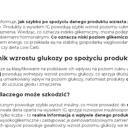
nformuje,
jak szybko po spożyciu danego produktu wzrasta
zy. Produkty o wysokim IG powodują szybki wzrost poziomu cukr
ażnienia. Wiedząc, co oznacza indeks glikemiczny, można pode
problemami hormonalnymi.
Co oznacza niski poziom glikemicz
em energii, co przekłada się na stabilną gospodarkę węglowoda
czy
dieta Low Carb
.
nik wzrostu glukozy po spożyciu produk
e są klasyfikowane na podstawie ich wpływu na poziom cukru we
)
powodują wolniejszy wzrost poziomu glukozy, co sprzyja dłuższe
ą umiarkowany wpływ na poziom glukozy, natomiast produkty
 do uczucia głodu i zmęczenia.
 dlaczego może szkodzić?
cznym powoduje szybki wyrzut insuliny, co może prowadzić do
trwała dieta oparta na wysokim IG sprzyja rozwojowi insulinoopo
tylko liczba – to
realna informacja o wpływie danego produ
 wysokoglikemiczne i zastępować je pełnowartościowymi zamienn
ch spożycie powoduje gwałtowny wzrost poziomu glukozy we krwi