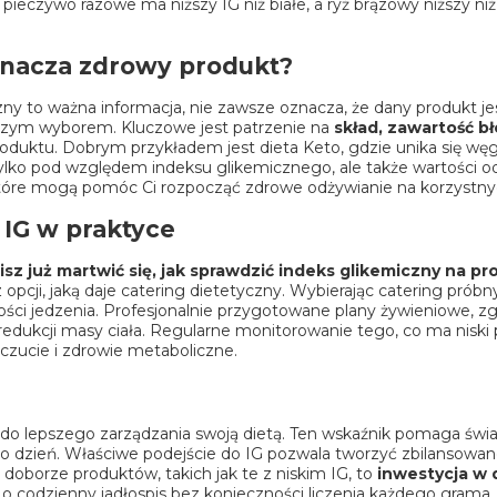
eczywo razowe ma niższy IG niż białe, a ryż brązowy niższy niż
oznacza zdrowy produkt?
iczny to ważna informacja, nie zawsze oznacza, że dany produkt
rowszym wyborem. Kluczowe jest patrzenie na
skład, zawartość b
 produktu. Dobrym przykładem jest
dieta Keto
, gdzie unika się w
e tylko pod względem indeksu glikemicznego, ale także wartości
które mogą pomóc Ci rozpocząć zdrowe odżywianie na korzystn
 IG w praktyce
isz już martwić się, jak sprawdzić indeks glikemiczny na p
opcji, jaką daje
catering dietetyczny
. Wybierając
catering próbn
ości jedzenia. Profesjonalnie przygotowane plany żywieniowe, 
 redukcji masy ciała. Regularne monitorowanie tego, co ma nisk
zucie i zdrowie metaboliczne.
z do lepszego zarządzania swoją dietą. Ten wskaźnik pomaga świa
na co dzień. Właściwe podejście do IG pozwala tworzyć zbilansow
oborze produktów, takich jak te z niskim IG, to
inwestycja w 
 o codzienny jadłospis bez konieczności liczenia każdego grama, 