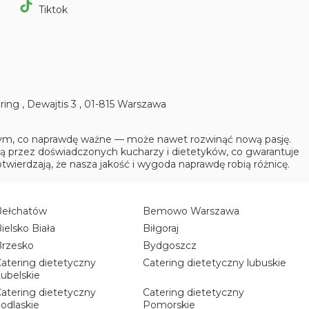
Tiktok
ering
,
Dewajtis 3
,
01-815
Warszaw
a
 tym, co naprawdę ważne — może nawet rozwinąć nową pasję.
są przez doświadczonych kucharzy i dietetyków, co gwarantuje
twierdzają, że nasza jakość i wygoda naprawdę robią różnicę.
Bełchatów
Bemowo Warszawa
ielsko Biała
Biłgoraj
Brzesko
Bydgoszcz
atering dietetyczny
Catering dietetyczny lubuskie
ubelskie
atering dietetyczny
Catering dietetyczny
odlaskie
Pomorskie