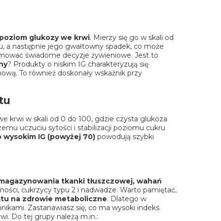
 poziom glukozy we krwi
. Mierzy się go w skali od
u, a następnie jego gwałtowny spadek, co może
jmować świadome decyzje żywieniowe. Jest to
ny
? Produkty o niskim IG charakteryzują się
nową. To również doskonały wskaźnik przy
tu
 krwi w skali od 0 do 100, gdzie czysta glukoza
mu uczuciu sytości i stabilizacji poziomu cukru
o wysokim IG (powyżej 70)
powodują szybki
magazynowania tkanki tłuszczowej, wahań
rności, cukrzycy typu 2 i nadwadze. Warto pamiętać,
ktu na zdrowie metaboliczne
. Dlatego w
ikami. Zastanawiasz się, co ma wysoki indeks
. Do tej grupy należą m.in.: