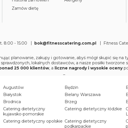
Historia zamówień
Alergeny
Zamów dietę
pt. 8:00 - 15:00
bok@fitnesscatering.com.pl
Fitness Cat
ując planowanie, zakupy i gotowanie, abyś mógł skupić się na
 sprawdzonych, lokalnych dostawców, a nasze posiłki tworzone 
ponad 25 000 klientów
, a
liczne nagrody i wysokie oceny
po
_
Augustów
Będzin
Białystok
Bielany Warszawa
B
Brodnica
Brzeg
Catering dietetyczny
Catering dietetyczny łódzkie
C
kujawsko-pomorskie
L
Catering dietetyczny opolskie
Catering dietetyczny
C
podkarpackie
p