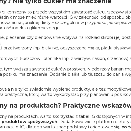
y? Nie tylko cukier ma znaczenie
s glikemiczny to przede wszystkim zawartość cukru, rzeczywistoś
składnik może mieć różne wartości IG w zależności od sposobu ob
nowaniu racjonalnej diety – szczególnie w przypadku jadłospisów
artość indeksu glikemicznego:
e, pieczenie czy blendowanie wpływa na rozkład skrobi i jej dos
;
t przetworzony (np. biały ryż, oczyszczona mąka, płatki błyskawi
drowych tłuszczów i błonnika (np. z warzyw, nasion, orzechów) sp
c, tym wyższa zawartość cukrów prostych. Niedojrzały banan ma n
 posiłku ma znaczenie. Dodanie białka lub tłuszczu do dania
zwala nie tylko świadomie wybierać produkty, ale też modyfikow
za praktyczna, którą warto wykorzystać przy planowaniu posiłków
zny na produktach? Praktyczne wskazó
iczny na produktach, warto skorzystać z tabel IG dostępnych w int
ch produktów spożywczych
. Dodatkowo wiele platform dietet
ormacja o IG, dlatego warto znać podstawy i orientować się,
co t