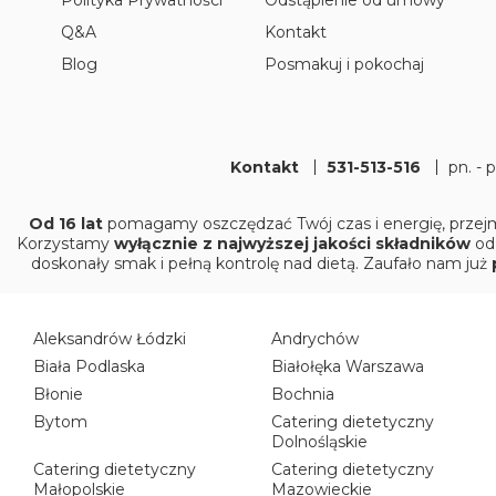
Polityka Prywatności
Odstąpienie od umowy
Q&A
Kontakt
Blog
Posmakuj i pokochaj
Kontakt
531-513-516
pn. - 
Od 16 lat
pomagamy oszczędzać Twój czas i energię, przejm
Korzystamy
wyłącznie z najwyższej jakości składników
od
doskonały smak i pełną kontrolę nad dietą. Zaufało nam już
Aleksandrów Łódzki
Andrychów
Biała Podlaska
Białołęka Warszawa
Błonie
Bochnia
Bytom
Catering dietetyczny
Dolnośląskie
Catering dietetyczny
Catering dietetyczny
Małopolskie
Mazowieckie