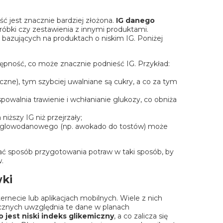
ć jest znacznie bardziej złożona.
IG danego
róbki czy zestawienia z innymi produktami.
 bazujących na produktach o niskim IG. Poniżej
tępność, co może znacznie podnieść IG. Przykład:
czne), tym szybciej uwalniane są cukry, a co za tym
owalnia trawienie i wchłanianie glukozy, co obniża
iższy IG niż przejrzały;
 węglowodanowego (np. awokado do tostów) może
ać sposób przygotowania potraw w taki sposób, by
.
wki
ernecie lub aplikacjach mobilnych. Wiele z nich
ycznych uwzględnia te dane w planach
o jest niski indeks glikemiczny
, a co zalicza się