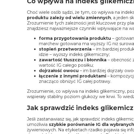
Co wpływa na indeks glikemiczn
Choć wiele osób sądzi, że tym, co wpływa na indek
produktu zależy od wielu zmiennych
, a jeden 
Zrozumienie tych zależności jest kluczowe przy pla
znajdziesz najważniejsze czynniki wpływające na w
forma przygotowania produktu
– gotowani
marchew gotowana ma wyższy IG niż surowa
stopień przetworzenia
– im bardziej produk
idzie – wyższy indeks glikemiczny;
zawartość tłuszczu i błonnika
– obecność z
wartość IG całego posiłku;
dojrzałość owocu
– im bardziej dojrzały owo
łączenie z innymi produktami
– kompozycja
znacząco obniżyć IG całej potrawy.
Zrozumienie, co wpływa na indeks glikemiczny, po
wspierały stabilny poziom glukozy we krwi. To wied
Jak sprawdzić indeks glikemic
Jeśli zastanawiasz się, jak sprawdzić indeks glikem
umożliwia
szybkie porównanie IG dla wybrany
żywieniowych. Na etykietach rzadko pojawia się inf