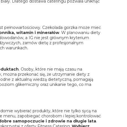
 biały. Dlatego
dostawa cateringu
pozwala uniknąć
 jest pełnowartościowy. Czekolada gorzka może mieć
łonnika, witamin i minerałów
. W planowaniu diety
ęglowodanów, a IG nie jest głównym kryterium
 odżywczych,
zamów dietę
z profesjonalnym
ych warunkach.
roduktach
. Osoby, które nie mają czasu na
y
, można przekonać się, że utrzymanie diety z
zgodne z aktualną wiedzą dietetyczną, pomagają
i poziom glikemiczny oraz unikanie tego, co ma
domie wybierać produkty, które nie tylko sycą na
ane menu, zapobiegać chorobom i lepiej kontrolować
dobre samopoczucie i zdrowie na długie lata
.
skorzystaj z oferty Fitness
Catering
.
Wybierz