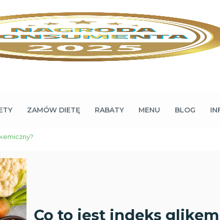
ETY
ZAMÓW DIETĘ
RABATY
MENU
BLOG
IN
likemiczny?
Co to jest indeks glike