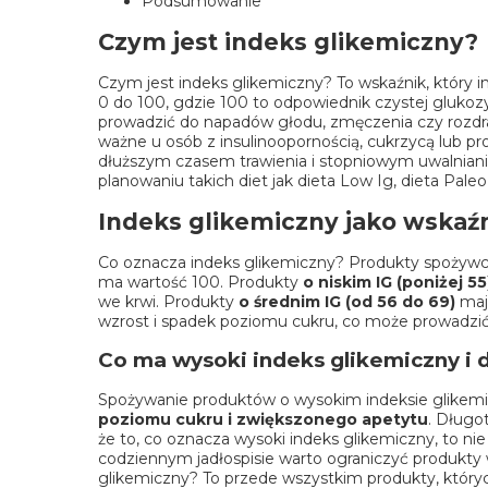
Podsumowanie
Czym jest indeks glikemiczny?
Czym jest indeks glikemiczny? To wskaźnik, który i
0 do 100, gdzie 100 to odpowiednik czystej gluko
prowadzić do napadów głodu, zmęczenia czy rozdr
ważne u osób z insulinoopornością, cukrzycą lub 
dłuższym czasem trawienia i stopniowym uwalniani
planowaniu takich diet jak
dieta Low Ig
,
dieta Paleo
Indeks glikemiczny jako wskaź
Co oznacza indeks glikemiczny? Produkty spożywcz
ma wartość 100. Produkty
o niskim IG (poniżej 55
we krwi. Produkty
o średnim IG (od 56 do 69)
maj
wzrost i spadek poziomu cukru, co może prowadzić
Co ma wysoki indeks glikemiczny i
Spożywanie produktów o wysokim indeksie glikemi
poziomu cukru i zwiększonego apetytu
. Długo
że to, co oznacza wysoki indeks glikemiczny, to nie 
codziennym jadłospisie warto ograniczyć produkty
glikemiczny? To przede wszystkim produkty, który