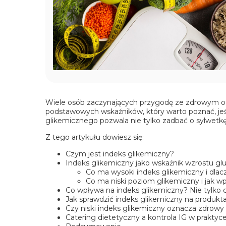
Wiele osób zaczynających przygodę ze zdrowym od
podstawowych wskaźników, który warto poznać, jeś
glikemicznego pozwala nie tylko zadbać o sylwetkę
Z tego artykułu dowiesz się:
Czym jest indeks glikemiczny?
Indeks glikemiczny jako wskaźnik wzrostu gl
Co ma wysoki indeks glikemiczny i dla
Co ma niski poziom glikemiczny i jak w
Co wpływa na indeks glikemiczny? Nie tylko 
Jak sprawdzić indeks glikemiczny na produk
Czy niski indeks glikemiczny oznacza zdrowy
Catering dietetyczny a kontrola IG w praktyc