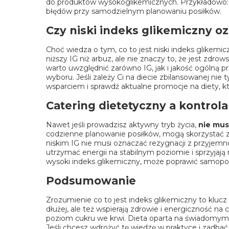
do produktów wysokoglikemicznych. Przykładowo: pi
błędów przy samodzielnym planowaniu posiłków.
Czy niski indeks glikemiczny 
Choć wiedza o tym, co to jest niski indeks glikem
niższy IG niż arbuz, ale nie znaczy to, że jest zd
warto uwzględnić zarówno IG, jak i jakość ogólną
wyboru. Jeśli zależy Ci na diecie zbilansowanej ni
wsparciem i sprawdź aktualne
promocje na diety
, 
Catering dietetyczny a kontrola
Nawet jeśli prowadzisz aktywny tryb życia,
nie mus
codzienne planowanie posiłków, mogą skorzystać z 
niskim IG nie musi oznaczać rezygnacji z przyjemn
utrzymać energii na stabilnym poziomie i sprzyjają
wysoki indeks glikemiczny, może poprawić samopoc
Podsumowanie
Zrozumienie co to jest indeks glikemiczny to kluc
dłużej, ale też wspierają zdrowie i energiczność 
poziom cukru we krwi. Dieta oparta na świadomym d
Jeśli chcesz wdrożyć tę wiedzę w praktyce i zadbać