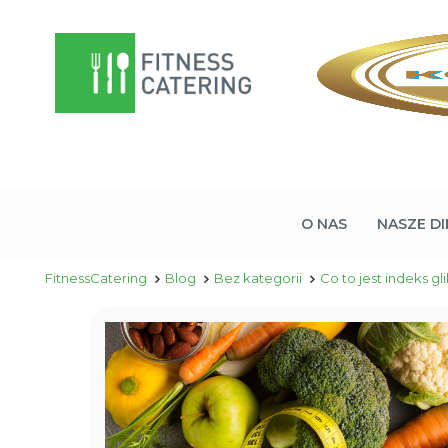
O NAS
NASZE DI
FitnessCatering
Blog
Bez kategorii
Co to jest indeks g