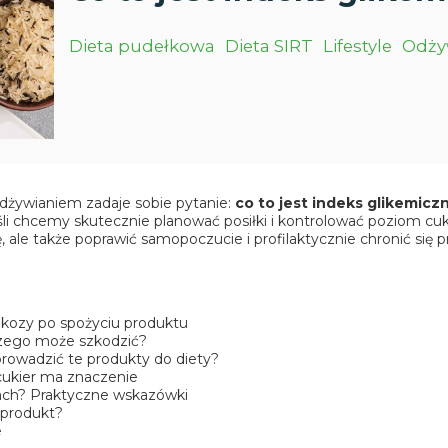
Dieta pudełkowa
Dieta SIRT
Lifestyle
Odży
żywianiem zadaje sobie pytanie:
co to jest indeks glikemiczn
li chcemy skutecznie planować posiłki i kontrolować poziom cuk
, ale także poprawić samopoczucie i profilaktycznie chronić się
ukozy po spożyciu produktu
czego może szkodzić?
prowadzić te produkty do diety?
cukier ma znaczenie
tach? Praktyczne wskazówki
 produkt?
e