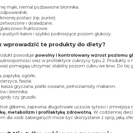
ej mąki, niemal pozbawione błonnika;
y odpowiednik;
nionej postaci (np. purée);
przetworzone i dosładzane;
y glukozowo-fruktozowe;
e pustych kalorii i szybko podnoszące poziom glukozy.
ak wprowadzić te produkty do diety?
 produkt powoduje
powolny i kontrolowany wzrost poziomu g
nsulinooporności oraz w profilaktyce cukrzycy typu 2. Produkty o 
eważ pomagają utrzymać stabilny poziom cukru we krwi. Do tej g
a, papryka, ogórki;
cierzyca, fasola;
 kasza gryczana, płatki owsiane, pełnoziarnisty makaron;
ów i błonnika;
jagody czy gruszki.
roli glikemii, zapewnia długotrwałe uczucie sytości i zmniejsza
kę, metabolizm i profilaktykę zdrowotną
. W codziennej diec
em dla osób zabieganych może być skorzystanie z opcji, jaką ofe