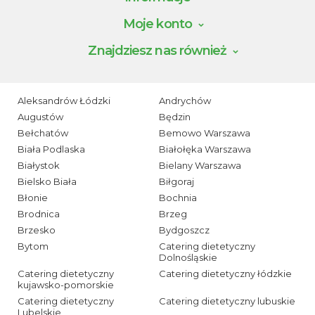
Moje konto
Znajdziesz nas również
Aleksandrów Łódzki
Andrychów
Augustów
Będzin
Bełchatów
Bemowo Warszawa
Biała Podlaska
Białołęka Warszawa
Białystok
Bielany Warszawa
Bielsko Biała
Biłgoraj
Błonie
Bochnia
Brodnica
Brzeg
Brzesko
Bydgoszcz
Bytom
Catering dietetyczny
Dolnośląskie
Catering dietetyczny
Catering dietetyczny łódzkie
kujawsko-pomorskie
Catering dietetyczny
Catering dietetyczny lubuskie
Lubelskie