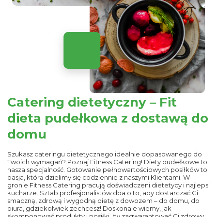
Catering dietetyczny – Fit
dieta pudełkowa z dostawą do
domu
Szukasz cateringu dietetycznego idealnie dopasowanego do
Twoich wymagań? Poznaj Fitness Catering! Diety pudełkowe to
nasza specjalność. Gotowanie pełnowartościowych posiłków to
pasja, którą dzielimy się codziennie z naszymi Klientami. W
gronie Fitness Catering pracują doświadczeni dietetycy i najlepsi
kucharze. Sztab profesjonalistów dba o to, aby dostarczać Ci
smaczną, zdrową i wygodną dietę z dowozem – do domu, do
biura, gdziekolwiek zechcesz! Doskonale wiemy, jak
skomponować produkty i posiłki, by zagwarantować Ci zdrowy