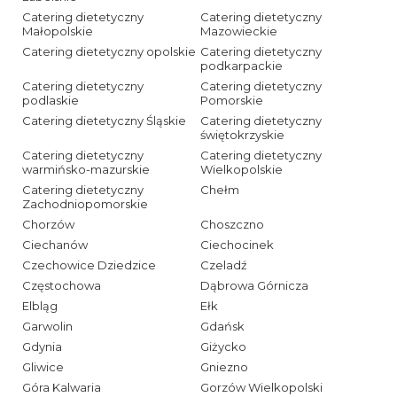
Catering dietetyczny
Catering dietetyczny
Małopolskie
Mazowieckie
Catering dietetyczny opolskie
Catering dietetyczny
podkarpackie
Catering dietetyczny
Catering dietetyczny
podlaskie
Pomorskie
Catering dietetyczny Śląskie
Catering dietetyczny
świętokrzyskie
Catering dietetyczny
Catering dietetyczny
warmińsko-mazurskie
Wielkopolskie
Catering dietetyczny
Chełm
Zachodniopomorskie
Chorzów
Choszczno
Ciechanów
Ciechocinek
Czechowice Dziedzice
Czeladź
Częstochowa
Dąbrowa Górnicza
Elbląg
Ełk
Garwolin
Gdańsk
Gdynia
Giżycko
Gliwice
Gniezno
Góra Kalwaria
Gorzów Wielkopolski