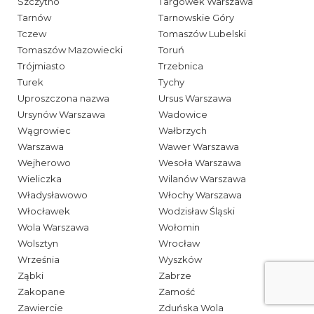
Szczytno
Targówek Warszawa
Tarnów
Tarnowskie Góry
Tczew
Tomaszów Lubelski
Tomaszów Mazowiecki
Toruń
Trójmiasto
Trzebnica
Turek
Tychy
Uproszczona nazwa
Ursus Warszawa
Ursynów Warszawa
Wadowice
Wągrowiec
Wałbrzych
Warszawa
Wawer Warszawa
Wejherowo
Wesoła Warszawa
Wieliczka
Wilanów Warszawa
Władysławowo
Włochy Warszawa
Włocławek
Wodzisław Śląski
Wola Warszawa
Wołomin
Wolsztyn
Wrocław
Września
Wyszków
Ząbki
Zabrze
Zakopane
Zamość
Zawiercie
Zduńska Wola