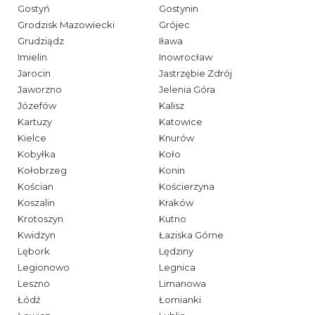
Gostyń
Gostynin
Grodzisk Mazowiecki
Grójec
Grudziądz
Iława
Imielin
Inowrocław
Jarocin
Jastrzębie Zdrój
Jaworzno
Jelenia Góra
Józefów
Kalisz
Kartuzy
Katowice
Kielce
Knurów
Kobyłka
Koło
Kołobrzeg
Konin
Kościan
Kościerzyna
Koszalin
Kraków
Krotoszyn
Kutno
Kwidzyn
Łaziska Górne
Lębork
Lędziny
Legionowo
Legnica
Leszno
Limanowa
Łódź
Łomianki