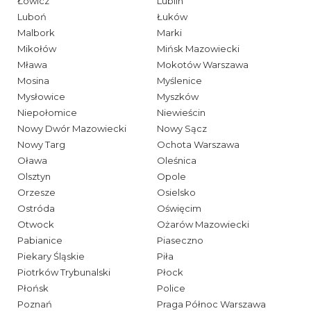
Łowicz
Lublin
Luboń
Łuków
Malbork
Marki
Mikołów
Mińsk Mazowiecki
Mława
Mokotów Warszawa
Mosina
Myślenice
Mysłowice
Myszków
Niepołomice
Niewieścin
Nowy Dwór Mazowiecki
Nowy Sącz
Nowy Targ
Ochota Warszawa
Oława
Oleśnica
Olsztyn
Opole
Orzesze
Osielsko
Ostróda
Oświęcim
Otwock
Ożarów Mazowiecki
Pabianice
Piaseczno
Piekary Śląskie
Piła
Piotrków Trybunalski
Płock
Płońsk
Police
Poznań
Praga Północ Warszawa