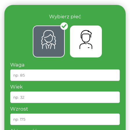
Wybierz płeć
Waga
Wiek
Wzrost