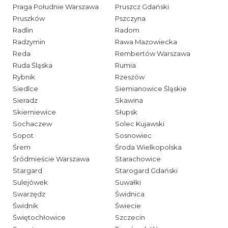
Praga Południe Warszawa
Pruszcz Gdański
Pruszków
Pszczyna
Radlin
Radom
Radzymin
Rawa Mazowiecka
Reda
Rembertów Warszawa
Ruda Śląska
Rumia
Rybnik
Rzeszów
Siedlce
Siemianowice Śląskie
Sieradz
Skawina
Skierniewice
Słupsk
Sochaczew
Solec Kujawski
Sopot
Sosnowiec
Śrem
Środa Wielkopolska
Śródmieście Warszawa
Starachowice
Stargard
Starogard Gdański
Sulejówek
Suwałki
Swarzędz
Świdnica
Świdnik
Świecie
Świętochłowice
Szczecin